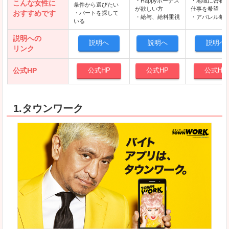
・Happyボーナス
・地域に密着
こんな女性に
条件から選びたい
が欲しい方
仕事を希望
おすすめです
・パートを探して
・給与、給料重視
・アパレル希
いる
説明への
説明へ
説明へ
説明へ
リンク
公式HP
公式HP
公式HP
公式HP
1.タウンワーク