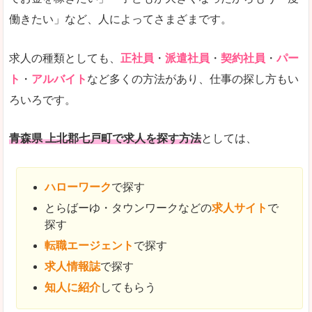
働きたい」など、人によってさまざまです。
求人の種類としても、
正社員
・
派遣社員
・
契約社員
・
パー
ト
・
アルバイト
など多くの方法があり、仕事の探し方もい
ろいろです。
青森県 上北郡七戸町で求人を探す方法
としては、
ハローワーク
で探す
とらばーゆ・タウンワークなどの
求人サイト
で
探す
転職エージェント
で探す
求人情報誌
で探す
知人に紹介
してもらう