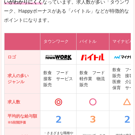
いがわかりにくく
なっています。求人数が多い「タウンワ
ーク、Happyボーナスがある「バイトル」などが特徴的な
レバテックキャリア
ポイントになります。
ギークリー(Geekly)
Green
タウンワーク
バイトル
マイナビバ
DODAエンジニア IT
パソナテック
ロゴ
IT転職ナビ
飲食 フー
飲食 フード
飲食 フード
求人の多い
販売 接客
接客 サービス
軽作業 物流
ジャンル
医療 介護
販売
販売
保育 サー
クリーデンス
求人数
テンプスタッフ
アパレル転職なび
平均的な給与額
※5段階評価
・さまざまな職種や