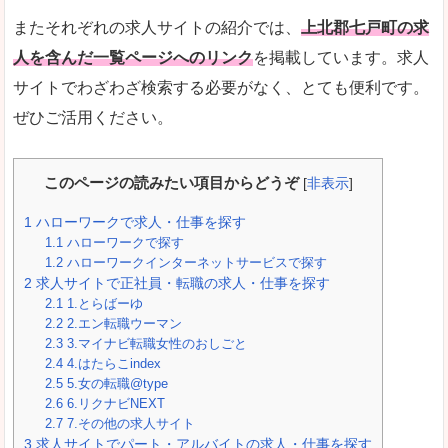
またそれぞれの求人サイトの紹介では、
上北郡七戸町の求
人を含んだ一覧ページへのリンク
を掲載しています。求人
サイトでわざわざ検索する必要がなく、とても便利です。
ぜひご活用ください。
このページの読みたい項目からどうぞ
[
非表示
]
1
ハローワークで求人・仕事を探す
1.1
ハローワークで探す
1.2
ハローワークインターネットサービスで探す
2
求人サイトで正社員・転職の求人・仕事を探す
2.1
1.とらばーゆ
2.2
2.エン転職ウーマン
2.3
3.マイナビ転職女性のおしごと
2.4
4.はたらこindex
2.5
5.女の転職@type
2.6
6.リクナビNEXT
2.7
7.その他の求人サイト
3
求人サイトでパート・アルバイトの求人・仕事を探す