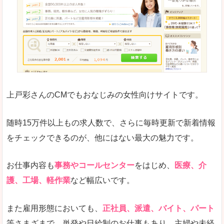
求人の掲載が少し見づらい印象があります。求人
悪いところ
給与が見た目ですぐにわからないことが多いです
未経験
未経験の求人もあります
上戸彩さんのCMでもおなじみの女性向けサイトです。
詳しい説明
サイト内の検索の人気ワードで英語や中国語などが
人気度
普通のマイナビの方を使っている方が多く、女性
随時15万件以上もの求人数で、さらに毎時更新で新着情報
さまざまな検索機能が充実しており、条件面やこ
をチェックできるのが、他にはない最大の魅力です。
使いやすさ
ただし、求人情報が少し見づらいです。
お仕事内容も
事務やコールセンター
をはじめ、
医療、介
護、工場、軽作業
など幅広いです。
「マイナビ転職女性のおしごと」で「上北郡七
また雇用形態においても、
正社員、派遣、バイト、パート
戸町」の
等さまざまで、単発や日給制のお仕事もあり、主婦や未経