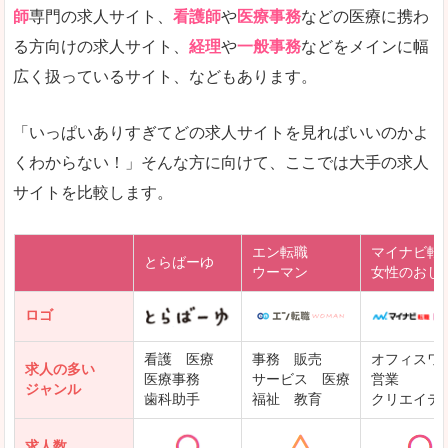
師
専門の求人サイト、
看護師
や
医療事務
などの医療に携わ
る方向けの求人サイト、
経理
や
一般事務
などをメインに幅
広く扱っているサイト、などもあります。
「いっぱいありすぎてどの求人サイトを見ればいいのかよ
くわからない！」そんな方に向けて、ここでは大手の求人
サイトを比較します。
エン転職
マイナビ転
とらばーゆ
ウーマン
女性のおし
ロゴ
看護 医療
事務 販売
オフィスワ
求人の多い
医療事務
サービス 医療
営業
ジャンル
歯科助手
福祉 教育
クリエイテ
求人数