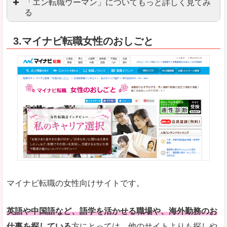
「エン転職ウーマン」についてもっと詳しく見てみ
る
「エン転職」全体としては日本最大級の会員数を
3.マイナビ転職女性のおしごと
職種や勤務地など、すでに次のお仕事がイメージで
良いところ
転職Q＆Aやノウハウが豊富なうえ、面接サポート
求人の掲載数が少ないです。
悪いところ
TOPページからこだわりや条件などをクイックに
未経験
未経験の求人もあります
マイナビ転職の女性向けサイトです。
はじめての転職や、転職活動において不安や心配
詳しい説明
自分でうまく仕事を探せなくても、会員登録をすれ
英語や中国語など、語学を活かせる職場や、海外勤務のお
仕事を探している
方にとっては、他のサイトよりも探しや