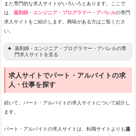
また専門的な求人サイトがいろいろとあります。ここで
未経験
未経験の求人もあります
は、
薬剤師
・
エンジニア・プログラマー
・
アパレル
の専門
求人サイトをご紹介します。興味がある方はご覧くださ
営業職を探している方にとっては、有利なサイト
い。
はじめての転職というよりは、何度か転職を経験
詳しい説明
薬剤師・エンジニア・プログラマー・アパレルの専
検索人気キーワードの上位が「40代」「50代」
門求人サイトを見る
人気度
求人、転職サイトの最大手といってもいいリクル
求人サイトでパート・アルバイトの求
マイナビ薬剤師
文字が大きくて見やすいです。
人・仕事を探す
リクナビ薬剤師
使いやすさ
ファルマスタッフ
また、求人詳細に年代や肩書別などの年収例があ
続いて、パート・アルバイトの求人サイトについて紹介し
薬キャリ(エムスリー)
ます。
ファーマキャリア
メディウェル
「リクナビNEXT」で「上北郡七戸町」の
パート・アルバイトの求人サイトは、転職サイトよりも
違
求人を含んだページを見てみる