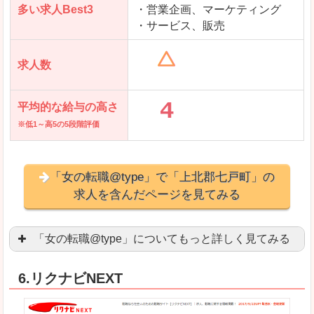
多い求人Best3
・営業企画、マーケティング
・サービス、販売
求人数
平均的な給与の高さ
※低1～高5の5段階評価
「女の転職@type」で「上北郡七戸町」の
求人を含んだページを見てみる
「女の転職@type」についてもっと詳しく見てみる
女性エンジニアに特化した専門サイト(ページ)
があ
6.リクナビNEXT
正社員求人が約80％、正社員で長く働きたい方に
良いところ