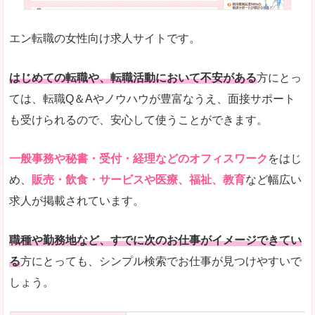
未経験
未経験の求人もあります
エン転職の女性向け求人サイトです。
とにかく、女性ならではの職種の専門性が高いの
また、アパレル・コスメ、エステ・ネイル・美容
はじめての転職や、転職活動において不安がある
方にとっ
詳しい説明
ては、転職Q＆Aやノウハウが豊富なうえ、面接サポート
スマホアプリやソーシャルサービスも充実してお
も受けられるので、安心して使うことができます。
専門性が高いので、これらのお仕事に転職を考え
一般事務や秘書・受付・経理などのオフィスワーク
をはじ
人気度
め、
販売・飲食・サービスや医療、福祉、教育
など幅広い
リクルートグループなので、大手という安心感も
求人が掲載されています。
サイトが華やかで転職へのワクワク感が高まりま
職種や勤務地など、すでに次のお仕事がイメージできてい
使いやすさ
る
方にとっても、シンプル検索でお仕事が見つけやすいで
検索がしやすく、求人詳細にも画像やイラストな
しょう。