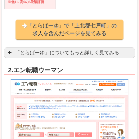
※低1～高5の5段階評価
「とらばーゆ」で「上北郡七戸町」の
求人を含んだページを見てみる
「とらばーゆ」についてもっと詳しく見てみる
アパレル、コスメ、エステティシャン、ネイリス
2.エン転職ウーマン
スマホアプリやソーシャルアカウントが充実して
良いところ
「ファッション・ブランドページ」という検索が
事務などのオフィスワークを探している方にとっ
悪いところ
専門性が強い部分があるので、逆に一般的なお仕