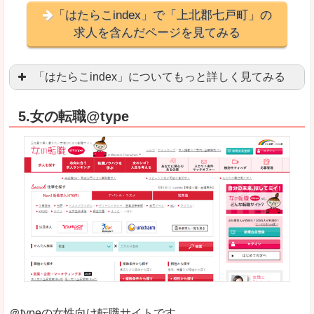
「はたらこindex」で「上北郡七戸町」の
求人を含んだページを見てみる
「はたらこindex」についてもっと詳しく見てみる
ケタ違いな圧倒的求人数の多さに驚きます！15万
5.女の転職@type
求人が毎時更新されます！（他社求人サイトは週2
良いところ
希望職種の平均時給が瞬時にわかります。アルバ
求人数が多すぎて、逆に絞り込みに悩んだり、迷
悪いところ
雇用形態にもよりますが、給与額に幅があります
未経験
未経験の求人もあります
＠typeの女性向け転職サイトです。