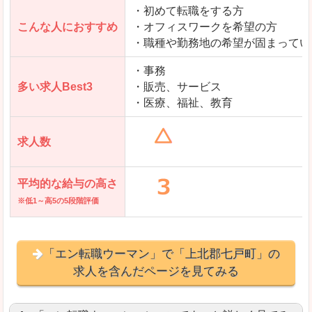
・初めて転職をする方
「とらばーゆ」で「上北郡七戸町」の
こんな人におすすめ
・オフィスワークを希望の方
求人を含んだページを見てみる
・職種や勤務地の希望が固まってい
・事務
多い求人Best3
・販売、サービス
・医療、福祉、教育
求人数
平均的な給与の高さ
※低1～高5の5段階評価
「エン転職ウーマン」で「上北郡七戸町」の
求人を含んだページを見てみる