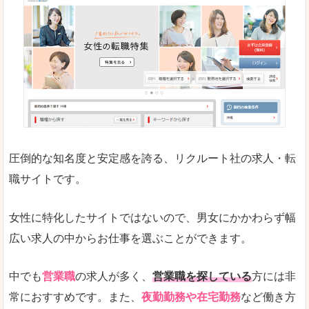
働く女のワーク＆ライフマガジン「woman ty
求人の掲載数が少ないです。
悪いところ
求人の掲載情報の文字が小さめで、少し見づらい
未経験
未経験の求人もあります
圧倒的な知名度と安定感を誇る、リクルート社の求人・転
女性でエンジニア職への転職をお考えの方は、こ
職サイトです。
詳しい説明
全体的にキャリア志向が高く、正社員で長く働い
女性に特化したサイトではないので、男女にかかわらず幅
エンジニア職の求人においては、ほかにない専門
広い求人の中からお仕事を選ぶことができます。
人気度
コンテンツや求人内容の掲載なんかを見ていても
中でも
営業職
の求人が多く、
営業職を探している
方には非
常におすすめです。また、
夜勤勤務や在宅勤務
など働き方