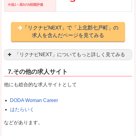
※低1～高5の5段階評価
「リクナビNEXT」で「上北郡七戸町」の
求人を含んだページを見てみる
「リクナビNEXT」についてもっと詳しく見てみる
営業職を探している方にとっては掲載数も多く、
7.その他の求人サイト
企業側が求める経験、スキルの掲載があり、自分
良いところ
他にも総合的な求人サイトとして
スマートフォンアプリからも転職活動ができます
DODA Woman Career
はたらいく
女性向けに特化していないので、ビジネスライク
などがあります。
悪いところ
女性の転職特集や子育てママ活躍求人などもあり