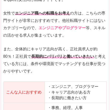
希望する職種の平均時給がすぐにわかるので、給
また、他社転職サイトにはない日払いや週払いと
女性で
エンジニア職への転職をお考え
の方は、こちらの専
詳しい説明
門サイトが非常におすすめです。他社転職サイトにはない
新着案件が続々とアップされるので、転職を急い
カテゴリーなので、
エンジニアやプログラマー
等、スキル
の活かせる求人が集まっています。
女性向けサイトとしては日本最大級、圧倒的求人
人気度
また、全体的にキャリア志向が高く、正社員求人が約
また、上戸彩さんのCMでおなじみなこともあり、
80％！正社員で
長期的にバリバリと働いていきたい
と考え
ている方には、条件や環境面でマッチングする仕事が見つ
全体的にオレンジ色のトーンで、見ていても疲れ
かりやすいです。
使いやすさ
検索条件も充実しており、求人情報がコンパクト
・エンジニア、プログラマー
こんな人におすすめ
・キャリア志向がある方
・長期的に働きたい方
「はたらこindex」で「上北郡七戸町」の
求人を含んだページを見てみる
・事務、経理、人事