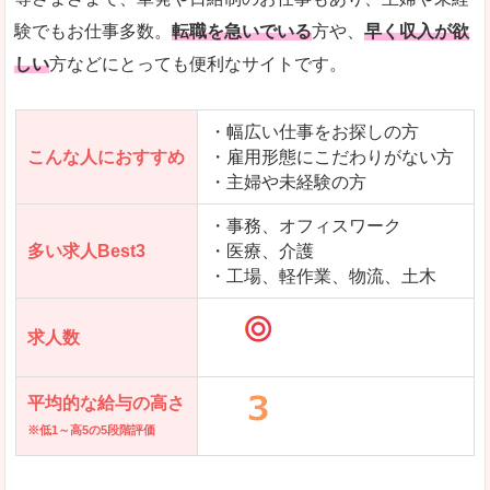
求人を含んだページを見てみる
験でもお仕事多数。
転職を急いでいる
方や、
早く収入が欲
しい
方などにとっても便利なサイトです。
・幅広い仕事をお探しの方
こんな人におすすめ
・雇用形態にこだわりがない方
・主婦や未経験の方
・事務、オフィスワーク
多い求人Best3
・医療、介護
・工場、軽作業、物流、土木
求人数
平均的な給与の高さ
※低1～高5の5段階評価