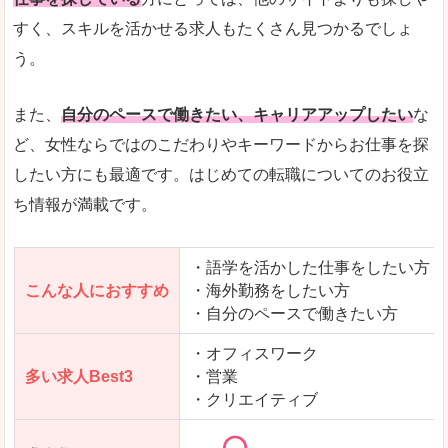
人気度
「エン転職」全体として、会員数がとても多い印
すく、スキルを活かせる求人もたくさん見つかるでしょ
う。
サイトがやさしいピンク色で威圧感がなく、心地
使いやすさ
多少検索しづらいのですが、掲載情報はパッと目
また、
自分のペースで働きたい、キャリアアップしたい
な
ど、女性ならではのこだわりやキーワードからお仕事を探
したい方にも最適です。はじめての転職についてのお役立
ち情報が満載です。
「エン転職ウーマン」で「上北郡七戸町」の
求人を含んだページを見てみる
・語学を活かした仕事をしたい方
こんな人におすすめ
・海外勤務をしたい方
・自分のペースで働きたい方
・オフィスワーク
多い求人Best3
・営業
・クリエイティブ