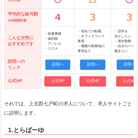
平均的な給与額
※5段階評価
・初めての転職
・語学を
・医療事務
・オフィスワーク
活かしたい
こんな女性に
・薬剤師
希望
・海外勤務
おすすめです
・アパレル
・職種や勤務地の
・自分のペース
・コスメ
希望あり
働きたい
説明への
説明へ
説明へ
説明へ
リンク
公式HP
公式HP
公式HP
公式HP
それでは、上北郡七戸町の求人について、求人サイトごと
に説明します。
1.とらばーゆ