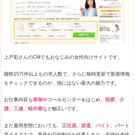
求人の掲載が少し見づらい印象があります。求人
悪いところ
給与が見た目ですぐにわからないことが多いです
未経験
未経験の求人もあります
上戸彩さんのCMでもおなじみの女性向けサイトです。
詳しい説明
サイト内の検索の人気ワードで英語や中国語などが
人気度
普通のマイナビの方を使っている方が多く、女性
随時15万件以上もの求人数で、さらに毎時更新で新着情報
さまざまな検索機能が充実しており、条件面やこ
をチェックできるのが、他にはない最大の魅力です。
使いやすさ
ただし、求人情報が少し見づらいです。
お仕事内容も
事務やコールセンター
をはじめ、
医療、介
護、工場、軽作業
など幅広いです。
「マイナビ転職女性のおしごと」で「黒石市」
また雇用形態においても、
正社員、派遣、バイト、パート
の
等さまざまで、単発や日給制のお仕事もあり、主婦や未経