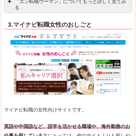
「エン転職ウーマン」についてもっと詳しく見てみ
る
「エン転職」全体としては日本最大級の会員数を
3.マイナビ転職女性のおしごと
職種や勤務地など、すでに次のお仕事がイメージで
良いところ
転職Q＆Aやノウハウが豊富なうえ、面接サポート
求人の掲載数が少ないです。
悪いところ
TOPページからこだわりや条件などをクイックに
未経験
未経験の求人もあります
マイナビ転職の女性向けサイトです。
はじめての転職や、転職活動において不安や心配
詳しい説明
自分でうまく仕事を探せなくても、会員登録をすれ
英語や中国語など、語学を活かせる職場や、海外勤務のお
仕事を探している
方にとっては、他のサイトよりも探しや