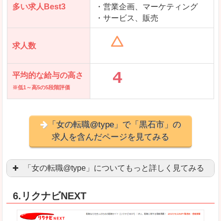
多い求人Best3
・営業企画、マーケティング
・サービス、販売
求人数
平均的な給与の高さ
※低1～高5の5段階評価
「女の転職@type」で「黒石市」の
求人を含んだページを見てみる
「女の転職@type」についてもっと詳しく見てみる
女性エンジニアに特化した専門サイト(ページ)
があ
6.リクナビNEXT
正社員求人が約80％、正社員で長く働きたい方に
良いところ