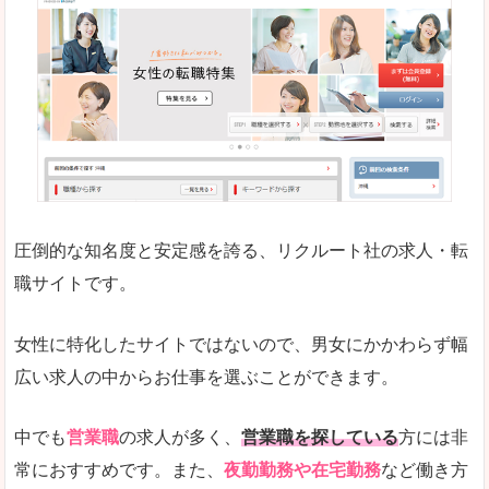
働く女のワーク＆ライフマガジン「woman ty
求人の掲載数が少ないです。
悪いところ
求人の掲載情報の文字が小さめで、少し見づらい
未経験
未経験の求人もあります
圧倒的な知名度と安定感を誇る、リクルート社の求人・転
女性でエンジニア職への転職をお考えの方は、こ
職サイトです。
詳しい説明
全体的にキャリア志向が高く、正社員で長く働い
女性に特化したサイトではないので、男女にかかわらず幅
エンジニア職の求人においては、ほかにない専門
広い求人の中からお仕事を選ぶことができます。
人気度
コンテンツや求人内容の掲載なんかを見ていても
中でも
営業職
の求人が多く、
営業職を探している
方には非
常におすすめです。また、
夜勤勤務や在宅勤務
など働き方