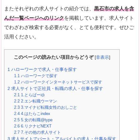
またそれぞれの求人サイトの紹介では、
黒石市の求人を含
んだ一覧ページへのリンク
を掲載しています。求人サイト
でわざわざ検索する必要がなく、とても便利です。ぜひご
活用ください。
このページの読みたい項目からどうぞ
[
非表示
]
1
ハローワークで求人・仕事を探す
1.1
ハローワークで探す
1.2
ハローワークインターネットサービスで探す
2
求人サイトで正社員・転職の求人・仕事を探す
2.1
1.とらばーゆ
2.2
2.エン転職ウーマン
2.3
3.マイナビ転職女性のおしごと
2.4
4.はたらこindex
2.5
5.女の転職@type
2.6
6.リクナビNEXT
2.7
7.その他の求人サイト
3
求人サイトでパート・アルバイトの求人・仕事を探す