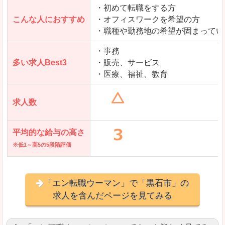
・初めて転職をする方
「とらばーゆ」で「黒石市」の
こんな人におすすめ
・オフィスワークを希望の方
求人を含んだページを見てみる
・職種や勤務地の希望が固まってい
・事務
多い求人Best3
・販売、サービス
・医療、福祉、教育
求人数
平均的な給与の高さ
※低1～高5の5段階評価
「エン転職ウーマン」で「黒石市」の
求人を含んだページを見てみる