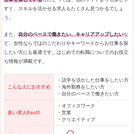
人気度
「エン転職」全体として、会員数がとても多い印
すく、スキルを活かせる求人もたくさん見つかるでしょ
う。
サイトがやさしいピンク色で威圧感がなく、心地
使いやすさ
多少検索しづらいのですが、掲載情報はパッと目
また、
自分のペースで働きたい、キャリアアップしたい
な
ど、女性ならではのこだわりやキーワードからお仕事を探
したい方にも最適です。はじめての転職についてのお役立
ち情報が満載です。
「エン転職ウーマン」で「黒石市」の
求人を含んだページを見てみる
・語学を活かした仕事をしたい方
こんな人におすすめ
・海外勤務をしたい方
・自分のペースで働きたい方
・オフィスワーク
多い求人Best3
・営業
・クリエイティブ