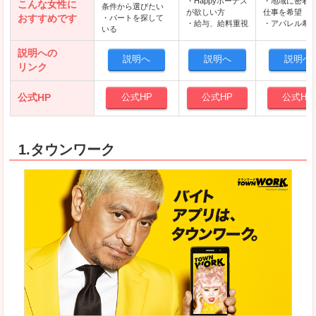
・Happyボーナス
・地域に密着
こんな女性に
条件から選びたい
が欲しい方
仕事を希望
おすすめです
・パートを探して
・給与、給料重視
・アパレル希
いる
説明への
説明へ
説明へ
説明へ
リンク
公式HP
公式HP
公式HP
公式HP
1.タウンワーク