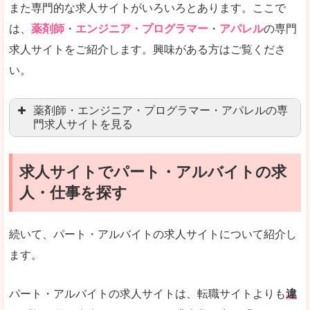
また専門的な求人サイトがいろいろとあります。ここで
未経験
未経験の求人もあります
は、
薬剤師
・
エンジニア・プログラマー
・
アパレル
の専門
求人サイトをご紹介します。興味がある方はご覧くださ
営業職を探している方にとっては、有利なサイト
い。
はじめての転職というよりは、何度か転職を経験
詳しい説明
薬剤師・エンジニア・プログラマー・アパレルの専
検索人気キーワードの上位が「40代」「50代」
門求人サイトを見る
人気度
求人、転職サイトの最大手といってもいいリクル
求人サイトでパート・アルバイトの求
マイナビ薬剤師
文字が大きくて見やすいです。
人・仕事を探す
リクナビ薬剤師
使いやすさ
ファルマスタッフ
また、求人詳細に年代や肩書別などの年収例があ
続いて、パート・アルバイトの求人サイトについて紹介し
薬キャリ(エムスリー)
ます。
ファーマキャリア
メディウェル
「リクナビNEXT」で「黒石市」の
パート・アルバイトの求人サイトは、転職サイトよりも
違
求人を含んだページを見てみる