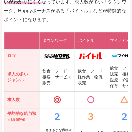
いがわかりにくく
なっています。求人数が多い「タウンワ
ーク、Happyボーナスがある「バイトル」などが特徴的な
レバテックキャリア
ポイントになります。
ギークリー(Geekly)
Green
タウンワーク
バイトル
マイナビバ
DODAエンジニア IT
パソナテック
ロゴ
IT転職ナビ
飲食 フー
飲食 フード
飲食 フード
求人の多い
販売 接客
接客 サービス
軽作業 物流
ジャンル
医療 介護
販売
販売
保育 サー
クリーデンス
求人数
テンプスタッフ
アパレル転職なび
平均的な給与額
※5段階評価
・さまざまな職種や