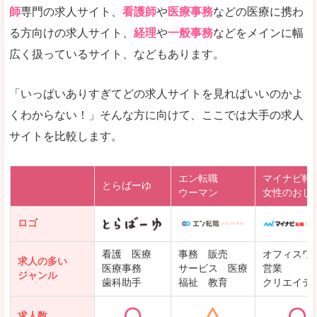
師
専門の求人サイト、
看護師
や
医療事務
などの医療に携わ
る方向けの求人サイト、
経理
や
一般事務
などをメインに幅
広く扱っているサイト、などもあります。
「いっぱいありすぎてどの求人サイトを見ればいいのかよ
くわからない！」そんな方に向けて、ここでは大手の求人
サイトを比較します。
エン転職
マイナビ転
とらばーゆ
ウーマン
女性のおし
ロゴ
看護 医療
事務 販売
オフィスワ
求人の多い
医療事務
サービス 医療
営業
ジャンル
歯科助手
福祉 教育
クリエイテ
求人数