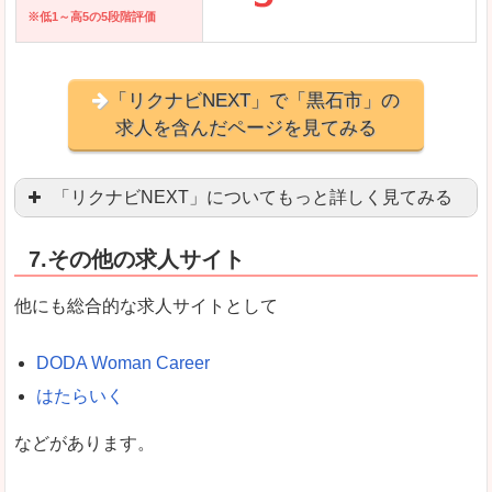
※低1～高5の5段階評価
「リクナビNEXT」で「黒石市」の
求人を含んだページを見てみる
「リクナビNEXT」についてもっと詳しく見てみる
営業職を探している方にとっては掲載数も多く、
7.その他の求人サイト
企業側が求める経験、スキルの掲載があり、自分
良いところ
他にも総合的な求人サイトとして
スマートフォンアプリからも転職活動ができます
DODA Woman Career
はたらいく
女性向けに特化していないので、ビジネスライク
などがあります。
悪いところ
女性の転職特集や子育てママ活躍求人などもあり