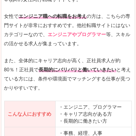
希望する職種の平均時給がすぐにわかるので、給
また、他社転職サイトにはない日払いや週払いと
女性で
エンジニア職への転職をお考え
の方は、こちらの専
詳しい説明
門サイトが非常におすすめです。他社転職サイトにはない
新着案件が続々とアップされるので、転職を急い
カテゴリーなので、
エンジニアやプログラマー
等、スキル
の活かせる求人が集まっています。
女性向けサイトとしては日本最大級、圧倒的求人
人気度
また、全体的にキャリア志向が高く、正社員求人が約
また、上戸彩さんのCMでおなじみなこともあり、
80％！正社員で
長期的にバリバリと働いていきたい
と考え
ている方には、条件や環境面でマッチングする仕事が見つ
全体的にオレンジ色のトーンで、見ていても疲れ
かりやすいです。
使いやすさ
検索条件も充実しており、求人情報がコンパクト
・エンジニア、プログラマー
こんな人におすすめ
・キャリア志向がある方
・長期的に働きたい方
「はたらこindex」で「黒石市」の
求人を含んだページを見てみる
・事務、経理、人事