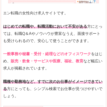
未経験
未経験の求人もあります
エン転職の女性向け求人サイトです。
とにかく、女性ならではの職種の専門性が高いの
また、アパレル・コスメ、エステ・ネイル・美容
はじめての転職や、転職活動において不安がある
方にとっ
詳しい説明
ては、転職Q＆Aやノウハウが豊富なうえ、面接サポート
スマホアプリやソーシャルサービスも充実してお
も受けられるので、安心して使うことができます。
専門性が高いので、これらのお仕事に転職を考え
一般事務や秘書・受付・経理などのオフィスワーク
をはじ
人気度
め、
販売・飲食・サービスや医療、福祉、教育
など幅広い
リクルートグループなので、大手という安心感も
求人が掲載されています。
サイトが華やかで転職へのワクワク感が高まりま
職種や勤務地など、すでに次のお仕事がイメージできてい
使いやすさ
る
方にとっても、シンプル検索でお仕事が見つけやすいで
検索がしやすく、求人詳細にも画像やイラストな
しょう。