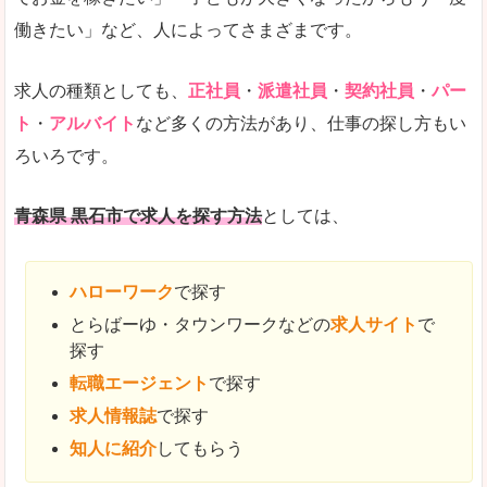
働きたい」など、人によってさまざまです。
求人の種類としても、
正社員
・
派遣社員
・
契約社員
・
パー
ト
・
アルバイト
など多くの方法があり、仕事の探し方もい
ろいろです。
青森県 黒石市で求人を探す方法
としては、
ハローワーク
で探す
とらばーゆ・タウンワークなどの
求人サイト
で
探す
転職エージェント
で探す
求人情報誌
で探す
知人に紹介
してもらう