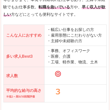
求人を含んだページを見てみる
験でもお仕事多数。
転職を急いでいる
方や、
早く収入が欲
しい
方などにとっても便利なサイトです。
・幅広い仕事をお探しの方
こんな人におすすめ
・雇用形態にこだわりがない方
・主婦や未経験の方
・事務、オフィスワーク
多い求人Best3
・医療、介護
・工場、軽作業、物流、土木
求人数
平均的な給与の高さ
※低1～高5の5段階評価