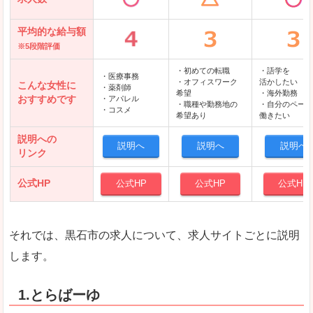
平均的な給与額
※5段階評価
・初めての転職
・語学を
・医療事務
・オフィスワーク
活かしたい
こんな女性に
・薬剤師
希望
・海外勤務
おすすめです
・アパレル
・職種や勤務地の
・自分のペース
・コスメ
希望あり
働きたい
説明への
説明へ
説明へ
説明へ
リンク
公式HP
公式HP
公式HP
公式HP
それでは、黒石市の求人について、求人サイトごとに説明
します。
1.とらばーゆ