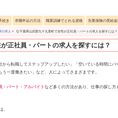
手続き
求職申込の方法
職業訓練でとれる資格
失業保険の受給金
県の求人
>
Q.千葉県山武郡九十九里町で女性が正社員・パートの求人を探すには？
性が正社員・パートの求人を探すには？
社から転職してステップアップしたい」「空いている時間にパ
もう一度働きたい」など、人によってさまざまです。
員
・
パート
・
アルバイト
など多くの方法があり、仕事の探し方
は、