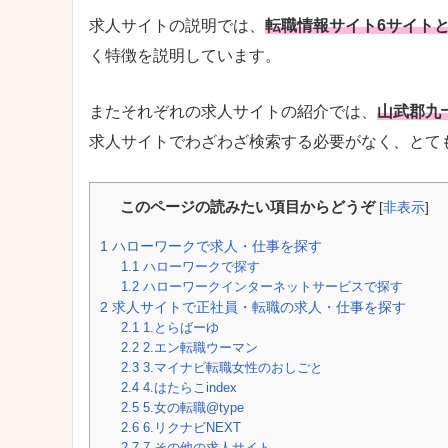
求人サイトの説明では、
転職情報サイト6サイト
く特徴を説明しています。
またそれぞれの求人サイトの紹介では、
山武郡九
求人サイトでわざわざ検索する必要がなく、とて
このページの読みたい項目からどうぞ
[
非表示
]
1
ハローワークで求人・仕事を探す
1.1
ハローワークで探す
1.2
ハローワークインターネットサービスで探す
2
求人サイトで正社員・転職の求人・仕事を探す
2.1
1.とらばーゆ
2.2
2.エン転職ウーマン
2.3
3.マイナビ転職女性のおしごと
2.4
4.はたらこindex
2.5
5.女の転職@type
2.6
6.リクナビNEXT
2.7
7.その他の求人サイト