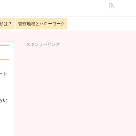
額は？
管轄地域とハローワーク
スポンサーリンク
ート
もい