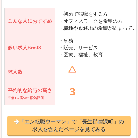
・初めて転職をする方
「とらばーゆ」で「長生郡睦沢町」の
こんな人におすすめ
・オフィスワークを希望の方
求人を含んだページを見てみる
・職種や勤務地の希望が固まってい
・事務
多い求人Best3
・販売、サービス
・医療、福祉、教育
求人数
平均的な給与の高さ
※低1～高5の5段階評価
「エン転職ウーマン」で「長生郡睦沢町」の
求人を含んだページを見てみる