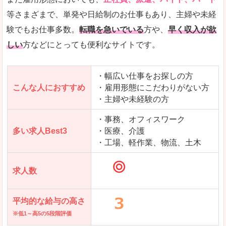
沢町」の
等さまざまで、単発や日給制のお仕事もあり、主婦や未経
求人を含んだページを見てみる
験でもお仕事多数。
転職を急いでいる
方や、
早く収入が欲
しい
方などにとっても便利なサイトです。
・幅広い仕事をお探しの方
こんな人におすすめ
・雇用形態にこだわりがない方
・主婦や未経験の方
・事務、オフィスワーク
多い求人Best3
・医療、介護
・工場、軽作業、物流、土木
求人数
平均的な給与の高さ
※低1～高5の5段階評価