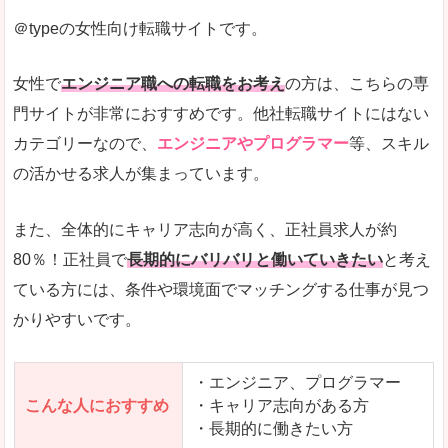
＠typeの女性向け転職サイトです。
希望する職種の平均時給がすぐにわかるので、給
また、他社転職サイトにはない日払いや週払いと
女性で
エンジニア職への転職をお考え
の方は、こちらの専
詳しい説明
門サイトが非常におすすめです。他社転職サイトにはない
新着案件が続々とアップされるので、転職を急い
カテゴリーなので、
エンジニアやプログラマー
等、スキル
の活かせる求人が集まっています。
女性向けサイトとしては日本最大級、圧倒的求人
人気度
また、全体的にキャリア志向が高く、正社員求人が約
また、上戸彩さんのCMでおなじみなこともあり、
80％！正社員で
長期的にバリバリと働いていきたい
と考え
ている方には、条件や環境面でマッチングする仕事が見つ
全体的にオレンジ色のトーンで、見ていても疲れ
かりやすいです。
使いやすさ
検索条件も充実しており、求人情報がコンパクト
・エンジニア、プログラマー
こんな人におすすめ
・キャリア志向がある方
・長期的に働きたい方
「はたらこindex」で「長生郡睦沢町」の