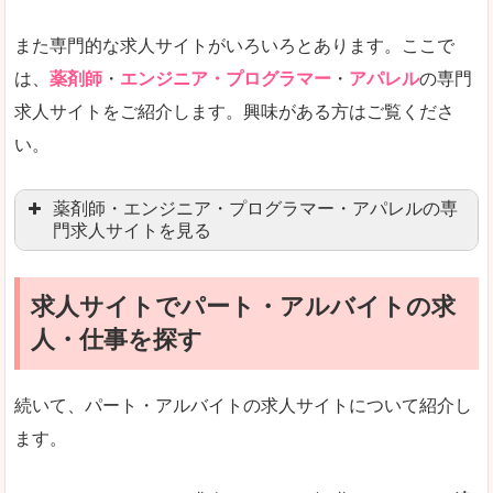
女性の転職特集や子育てママ活躍求人などもあり
また専門的な求人サイトがいろいろとあります。ここで
未経験
未経験の求人もあります
は、
薬剤師
・
エンジニア・プログラマー
・
アパレル
の専門
求人サイトをご紹介します。興味がある方はご覧くださ
営業職を探している方にとっては、有利なサイト
い。
はじめての転職というよりは、何度か転職を経験
詳しい説明
薬剤師・エンジニア・プログラマー・アパレルの専
検索人気キーワードの上位が「40代」「50代」
門求人サイトを見る
人気度
求人、転職サイトの最大手といってもいいリクル
求人サイトでパート・アルバイトの求
マイナビ薬剤師
文字が大きくて見やすいです。
人・仕事を探す
リクナビ薬剤師
使いやすさ
ファルマスタッフ
また、求人詳細に年代や肩書別などの年収例があ
続いて、パート・アルバイトの求人サイトについて紹介し
薬キャリ(エムスリー)
ます。
ファーマキャリア
メディウェル
「リクナビNEXT」で「長生郡睦沢町」の