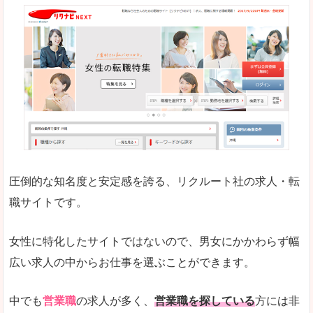
正社員求人が約80％、正社員で長く働きたい方に
良いところ
働く女のワーク＆ライフマガジン「woman ty
求人の掲載数が少ないです。
悪いところ
求人の掲載情報の文字が小さめで、少し見づらい
未経験
未経験の求人もあります
圧倒的な知名度と安定感を誇る、リクルート社の求人・転
女性でエンジニア職への転職をお考えの方は、こ
職サイトです。
詳しい説明
全体的にキャリア志向が高く、正社員で長く働い
女性に特化したサイトではないので、男女にかかわらず幅
エンジニア職の求人においては、ほかにない専門
広い求人の中からお仕事を選ぶことができます。
人気度
コンテンツや求人内容の掲載なんかを見ていても
中でも
営業職
の求人が多く、
営業職を探している
方には非