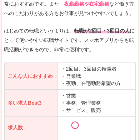
常におすすめです。また、
夜勤勤務や在宅勤務
など働き方
求人数が少ないので、逆に探しやすいといった一
へのこだわりがある方もお仕事が見つけやすいでしょう。
使いやすさ
すべてにおいてスマートかつシンプルで、使いや
はじめての転職というよりは、
転職が2回目・3回目の人
に
とって使いやすい転職サイトです。スマホアプリからも転
職活動ができるので、非常に便利です。
「女の転職@type」で「長生郡睦沢町」の
求人を含んだページを見てみる
・2回目、3回目の転職者
こんな人におすすめ
・営業職
・夜勤、在宅勤務希望の方
・営業
多い求人Best3
・事務、管理業務
・サービス、販売
求人数