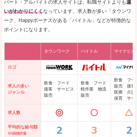
パート・アルバイトの求人サイトは、転職サイトよりも
違
求人を含んだページを見てみる
いがわかりにくく
なっています。求人数が多い「タウンワ
ーク、Happyボーナスがある「バイトル」などが特徴的な
レバテックキャリア
ポイントになります。
ギークリー(Geekly)
Green
タウンワーク
バイトル
マイナビバ
DODAエンジニア IT
パソナテック
ロゴ
IT転職ナビ
飲食 フー
飲食 フード
飲食 フード
求人の多い
販売 接客
接客 サービス
軽作業 物流
ジャンル
医療 介護
販売
販売
保育 サー
クリーデンス
求人数
テンプスタッフ
アパレル転職なび
平均的な給与額
※5段階評価