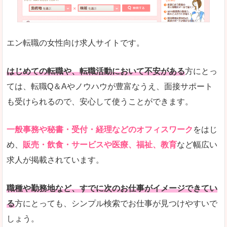
未経験
未経験の求人もあります
エン転職の女性向け求人サイトです。
とにかく、女性ならではの職種の専門性が高いの
また、アパレル・コスメ、エステ・ネイル・美容
はじめての転職や、転職活動において不安がある
方にとっ
詳しい説明
ては、転職Q＆Aやノウハウが豊富なうえ、面接サポート
スマホアプリやソーシャルサービスも充実してお
も受けられるので、安心して使うことができます。
専門性が高いので、これらのお仕事に転職を考え
一般事務や秘書・受付・経理などのオフィスワーク
をはじ
人気度
め、
販売・飲食・サービスや医療、福祉、教育
など幅広い
リクルートグループなので、大手という安心感も
求人が掲載されています。
サイトが華やかで転職へのワクワク感が高まりま
職種や勤務地など、すでに次のお仕事がイメージできてい
使いやすさ
る
方にとっても、シンプル検索でお仕事が見つけやすいで
検索がしやすく、求人詳細にも画像やイラストな
しょう。