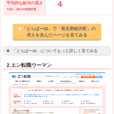
平均的な給与の高さ
※低1～高5の5段階評価
「とらばーゆ」で「長生郡睦沢町」の
求人を含んだページを見てみる
「とらばーゆ」についてもっと詳しく見てみる
アパレル、コスメ、エステティシャン、ネイリス
2.エン転職ウーマン
スマホアプリやソーシャルアカウントが充実して
良いところ
「ファッション・ブランドページ」という検索が
事務などのオフィスワークを探している方にとっ
悪いところ
専門性が強い部分があるので、逆に一般的なお仕