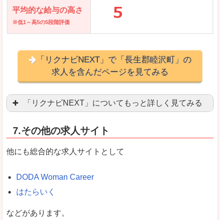
平均的な給与の高さ
※低1～高5の5段階評価
「リクナビNEXT」で「長生郡睦沢町」の
求人を含んだページを見てみる
「リクナビNEXT」についてもっと詳しく見てみる
営業職を探している方にとっては掲載数も多く、
7.その他の求人サイト
企業側が求める経験、スキルの掲載があり、自分
良いところ
他にも総合的な求人サイトとして
スマートフォンアプリからも転職活動ができます
DODA Woman Career
はたらいく
女性向けに特化していないので、ビジネスライク
などがあります。
悪いところ