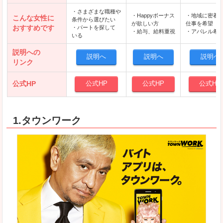
・さまざまな職種や
・Happyボーナス
・地域に密着
こんな女性に
条件から選びたい
が欲しい方
仕事を希望
おすすめです
・パートを探して
・給与、給料重視
・アパレル希
いる
説明への
説明へ
説明へ
説明へ
リンク
公式HP
公式HP
公式HP
公式HP
1.タウンワーク