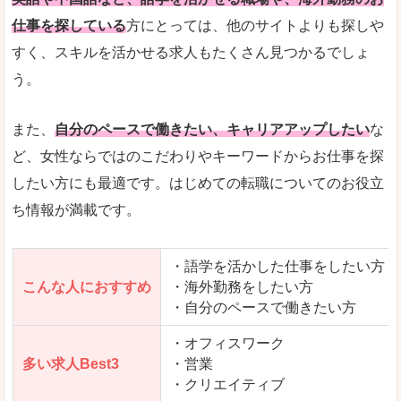
仕事を探している
方にとっては、他のサイトよりも探しや
人気度
「エン転職」全体として、会員数がとても多い印
すく、スキルを活かせる求人もたくさん見つかるでしょ
う。
サイトがやさしいピンク色で威圧感がなく、心地
使いやすさ
多少検索しづらいのですが、掲載情報はパッと目
また、
自分のペースで働きたい、キャリアアップしたい
な
ど、女性ならではのこだわりやキーワードからお仕事を探
したい方にも最適です。はじめての転職についてのお役立
ち情報が満載です。
「エン転職ウーマン」で「長生郡睦沢町」の
求人を含んだページを見てみる
・語学を活かした仕事をしたい方
こんな人におすすめ
・海外勤務をしたい方
・自分のペースで働きたい方
・オフィスワーク
多い求人Best3
・営業
・クリエイティブ