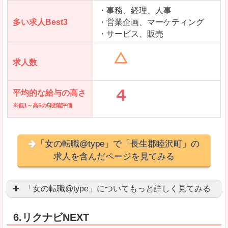
求人を含んだページを見てみる
・事務、経理、人事
多い求人Best3
・営業企画、マーケティング
・サービス、販売
求人数
平均的な給与の高さ
※低1～高5の5段階評価
「女の転職@type」で「長生郡睦沢町」の
求人を含んだページを見てみる
「女の転職@type」についてもっと詳しく見てみる
女性エンジニアに特化した専門サイト(ページ)
があ
6.リクナビNEXT