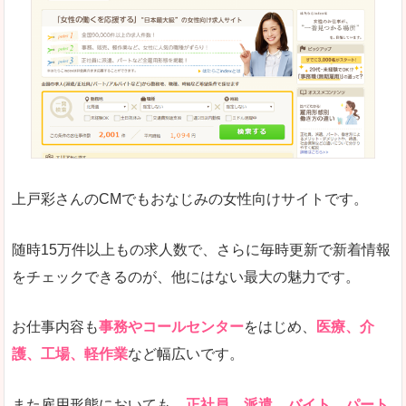
はじめての転職についてのお役立ち情報が満載で
求人の掲載が少し見づらい印象があります。求人
悪いところ
給与が見た目ですぐにわからないことが多いです
未経験
未経験の求人もあります
上戸彩さんのCMでもおなじみの女性向けサイトです。
詳しい説明
サイト内の検索の人気ワードで英語や中国語などが
人気度
普通のマイナビの方を使っている方が多く、女性
随時15万件以上もの求人数で、さらに毎時更新で新着情報
さまざまな検索機能が充実しており、条件面やこ
をチェックできるのが、他にはない最大の魅力です。
使いやすさ
ただし、求人情報が少し見づらいです。
お仕事内容も
事務やコールセンター
をはじめ、
医療、介
護、工場、軽作業
など幅広いです。
「マイナビ転職女性のおしごと」で「長生郡睦
また雇用形態においても、
正社員、派遣、バイト、パート