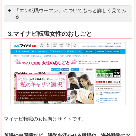
「エン転職ウーマン」についてもっと詳しく見てみ
る
「エン転職」全体としては日本最大級の会員数を
3.マイナビ転職女性のおしごと
職種や勤務地など、すでに次のお仕事がイメージで
良いところ
転職Q＆Aやノウハウが豊富なうえ、面接サポート
求人の掲載数が少ないです。
悪いところ
TOPページからこだわりや条件などをクイックに
未経験
未経験の求人もあります
マイナビ転職の女性向けサイトです。
はじめての転職や、転職活動において不安や心配
詳しい説明
自分でうまく仕事を探せなくても、会員登録をすれ
英語や中国語など、語学を活かせる職場や、海外勤務のお