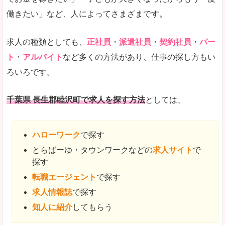
働きたい」など、人によってさまざまです。
求人の種類としても、
正社員
・
派遣社員
・
契約社員
・
パー
ト
・
アルバイト
など多くの方法があり、仕事の探し方もい
ろいろです。
千葉県 長生郡睦沢町で求人を探す方法
としては、
ハローワーク
で探す
とらばーゆ・タウンワークなどの
求人サイト
で
探す
転職エージェント
で探す
求人情報誌
で探す
知人に紹介
してもらう