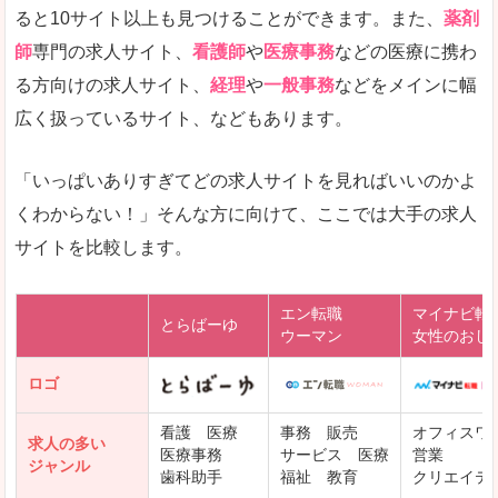
ると10サイト以上も見つけることができます。また、
薬剤
師
専門の求人サイト、
看護師
や
医療事務
などの医療に携わ
る方向けの求人サイト、
経理
や
一般事務
などをメインに幅
広く扱っているサイト、などもあります。
「いっぱいありすぎてどの求人サイトを見ればいいのかよ
くわからない！」そんな方に向けて、ここでは大手の求人
サイトを比較します。
エン転職
マイナビ転
とらばーゆ
ウーマン
女性のおし
ロゴ
看護 医療
事務 販売
オフィスワ
求人の多い
医療事務
サービス 医療
営業
ジャンル
歯科助手
福祉 教育
クリエイテ