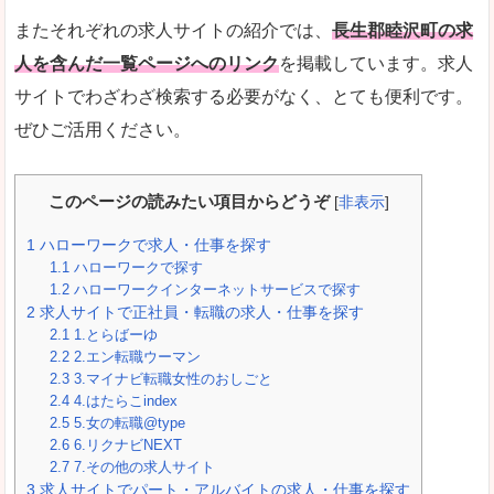
またそれぞれの求人サイトの紹介では、
長生郡睦沢町の求
人を含んだ一覧ページへのリンク
を掲載しています。求人
サイトでわざわざ検索する必要がなく、とても便利です。
ぜひご活用ください。
このページの読みたい項目からどうぞ
[
非表示
]
1
ハローワークで求人・仕事を探す
1.1
ハローワークで探す
1.2
ハローワークインターネットサービスで探す
2
求人サイトで正社員・転職の求人・仕事を探す
2.1
1.とらばーゆ
2.2
2.エン転職ウーマン
2.3
3.マイナビ転職女性のおしごと
2.4
4.はたらこindex
2.5
5.女の転職@type
2.6
6.リクナビNEXT
2.7
7.その他の求人サイト
3
求人サイトでパート・アルバイトの求人・仕事を探す