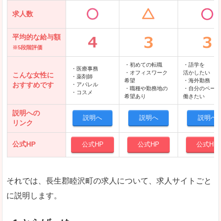
求人数
平均的な給与額
※5段階評価
・初めての転職
・語学を
・医療事務
・オフィスワーク
活かしたい
こんな女性に
・薬剤師
希望
・海外勤務
おすすめです
・アパレル
・職種や勤務地の
・自分のペース
・コスメ
希望あり
働きたい
説明への
説明へ
説明へ
説明へ
リンク
公式HP
公式HP
公式HP
公式HP
それでは、長生郡睦沢町の求人について、求人サイトごと
に説明します。