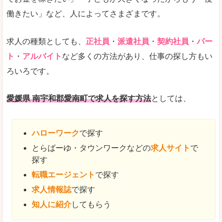
働きたい」など、人によってさまざまです。
求人の種類としても、
正社員
・
派遣社員
・
契約社員
・
パー
ト
・
アルバイト
など多くの方法があり、仕事の探し方もい
ろいろです。
愛媛県 南宇和郡愛南町で求人を探す方法
としては、
ハローワーク
で探す
とらばーゆ・タウンワークなどの
求人サイト
で
探す
転職エージェント
で探す
求人情報誌
で探す
知人に紹介
してもらう