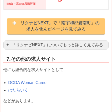
※低1～高5の5段階評価
「リクナビNEXT」で「南宇和郡愛南町」の
求人を含んだページを見てみる
「リクナビNEXT」についてもっと詳しく見てみる
営業職を探している方にとっては掲載数も多く、
7.その他の求人サイト
企業側が求める経験、スキルの掲載があり、自分
良いところ
他にも総合的な求人サイトとして
スマートフォンアプリからも転職活動ができます
DODA Woman Career
はたらいく
女性向けに特化していないので、ビジネスライク
などがあります。
悪いところ
女性の転職特集や子育てママ活躍求人などもあり