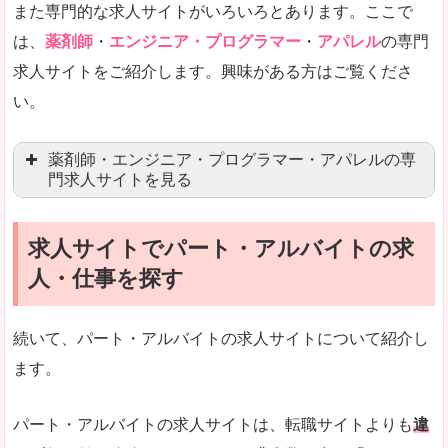
また専門的な求人サイトがいろいろとあります。ここで
未経験
未経験の求人もあります
は、
薬剤師
・
エンジニア・プログラマー
・
アパレル
の専門
求人サイトをご紹介します。興味がある方はご覧くださ
営業職を探している方にとっては、有利なサイト
い。
はじめての転職というよりは、何度か転職を経験
詳しい説明
薬剤師・エンジニア・プログラマー・アパレルの専
検索人気キーワードの上位が「40代」「50代」
門求人サイトを見る
人気度
求人、転職サイトの最大手といってもいいリクル
求人サイトでパート・アルバイトの求
マイナビ薬剤師
文字が大きくて見やすいです。
人・仕事を探す
リクナビ薬剤師
使いやすさ
ファルマスタッフ
また、求人詳細に年代や肩書別などの年収例があ
続いて、パート・アルバイトの求人サイトについて紹介し
薬キャリ(エムスリー)
ます。
ファーマキャリア
メディウェル
「リクナビNEXT」で「南宇和郡愛南町」の
パート・アルバイトの求人サイトは、転職サイトよりも
違
求人を含んだページを見てみる