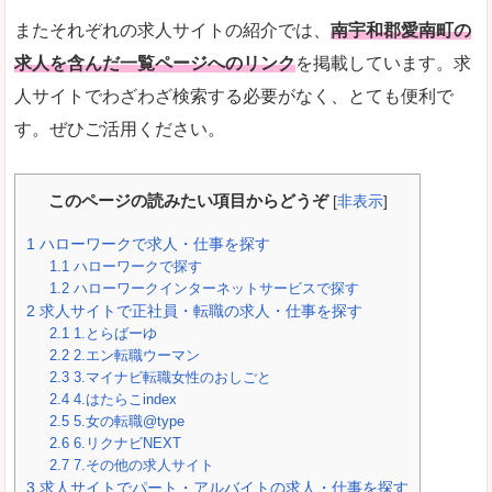
またそれぞれの求人サイトの紹介では、
南宇和郡愛南町の
求人を含んだ一覧ページへのリンク
を掲載しています。求
人サイトでわざわざ検索する必要がなく、とても便利で
す。ぜひご活用ください。
このページの読みたい項目からどうぞ
[
非表示
]
1
ハローワークで求人・仕事を探す
1.1
ハローワークで探す
1.2
ハローワークインターネットサービスで探す
2
求人サイトで正社員・転職の求人・仕事を探す
2.1
1.とらばーゆ
2.2
2.エン転職ウーマン
2.3
3.マイナビ転職女性のおしごと
2.4
4.はたらこindex
2.5
5.女の転職@type
2.6
6.リクナビNEXT
2.7
7.その他の求人サイト
3
求人サイトでパート・アルバイトの求人・仕事を探す