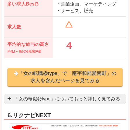
多い求人Best3
・営業企画、マーケティング
・サービス、販売
求人数
平均的な給与の高さ
※低1～高5の5段階評価
「女の転職@type」で「南宇和郡愛南町」の
求人を含んだページを見てみる
「女の転職@type」についてもっと詳しく見てみる
女性エンジニアに特化した専門サイト(ページ)
があ
6.リクナビNEXT
正社員求人が約80％、正社員で長く働きたい方に
良いところ