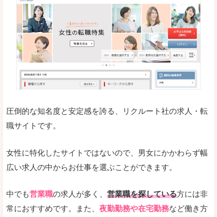
働く女のワーク＆ライフマガジン「woman ty
求人の掲載数が少ないです。
悪いところ
求人の掲載情報の文字が小さめで、少し見づらい
未経験
未経験の求人もあります
圧倒的な知名度と安定感を誇る、リクルート社の求人・転
女性でエンジニア職への転職をお考えの方は、こ
職サイトです。
詳しい説明
全体的にキャリア志向が高く、正社員で長く働い
女性に特化したサイトではないので、男女にかかわらず幅
エンジニア職の求人においては、ほかにない専門
広い求人の中からお仕事を選ぶことができます。
人気度
コンテンツや求人内容の掲載なんかを見ていても
中でも
営業職
の求人が多く、
営業職を探している
方には非
常におすすめです。また、
夜勤勤務や在宅勤務
など働き方