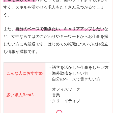
人気度
「エン転職」全体として、会員数がとても多い印
すく、スキルを活かせる求人もたくさん見つかるでしょ
う。
サイトがやさしいピンク色で威圧感がなく、心地
使いやすさ
多少検索しづらいのですが、掲載情報はパッと目
また、
自分のペースで働きたい、キャリアアップしたい
な
ど、女性ならではのこだわりやキーワードからお仕事を探
したい方にも最適です。はじめての転職についてのお役立
ち情報が満載です。
「エン転職ウーマン」で「南宇和郡愛南町」の
求人を含んだページを見てみる
・語学を活かした仕事をしたい方
こんな人におすすめ
・海外勤務をしたい方
・自分のペースで働きたい方
・オフィスワーク
多い求人Best3
・営業
・クリエイティブ