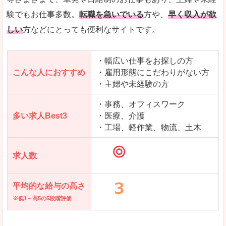
求人を含んだページを見てみる
験でもお仕事多数。
転職を急いでいる
方や、
早く収入が欲
しい
方などにとっても便利なサイトです。
・幅広い仕事をお探しの方
こんな人におすすめ
・雇用形態にこだわりがない方
・主婦や未経験の方
・事務、オフィスワーク
多い求人Best3
・医療、介護
・工場、軽作業、物流、土木
求人数
平均的な給与の高さ
※低1～高5の5段階評価