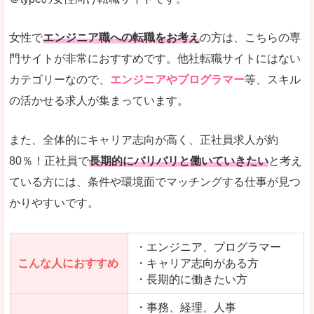
希望する職種の平均時給がすぐにわかるので、給
また、他社転職サイトにはない日払いや週払いと
女性で
エンジニア職への転職をお考え
の方は、こちらの専
詳しい説明
門サイトが非常におすすめです。他社転職サイトにはない
新着案件が続々とアップされるので、転職を急い
カテゴリーなので、
エンジニアやプログラマー
等、スキル
の活かせる求人が集まっています。
女性向けサイトとしては日本最大級、圧倒的求人
人気度
また、全体的にキャリア志向が高く、正社員求人が約
また、上戸彩さんのCMでおなじみなこともあり、
80％！正社員で
長期的にバリバリと働いていきたい
と考え
ている方には、条件や環境面でマッチングする仕事が見つ
全体的にオレンジ色のトーンで、見ていても疲れ
かりやすいです。
使いやすさ
検索条件も充実しており、求人情報がコンパクト
・エンジニア、プログラマー
こんな人におすすめ
・キャリア志向がある方
・長期的に働きたい方
「はたらこindex」で「南宇和郡愛南町」の
求人を含んだページを見てみる
・事務、経理、人事