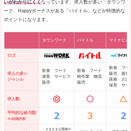
いがわかりにくく
なっています。求人数が多い「タウンワ
ーク、Happyボーナスがある「バイトル」などが特徴的な
レバテックキャリア
ポイントになります。
ギークリー(Geekly)
Green
タウンワーク
バイトル
マイナビバ
DODAエンジニア IT
パソナテック
ロゴ
IT転職ナビ
飲食 フー
飲食 フード
飲食 フード
求人の多い
販売 接客
接客 サービス
軽作業 物流
ジャンル
医療 介護
販売
販売
保育 サー
クリーデンス
求人数
テンプスタッフ
アパレル転職なび
平均的な給与額
※5段階評価
・さまざまな職種や