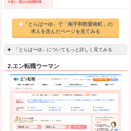
※低1～高5の5段階評価
「とらばーゆ」で「南宇和郡愛南町」の
求人を含んだページを見てみる
「とらばーゆ」についてもっと詳しく見てみる
アパレル、コスメ、エステティシャン、ネイリス
2.エン転職ウーマン
スマホアプリやソーシャルアカウントが充実して
良いところ
「ファッション・ブランドページ」という検索が
事務などのオフィスワークを探している方にとっ
悪いところ
専門性が強い部分があるので、逆に一般的なお仕