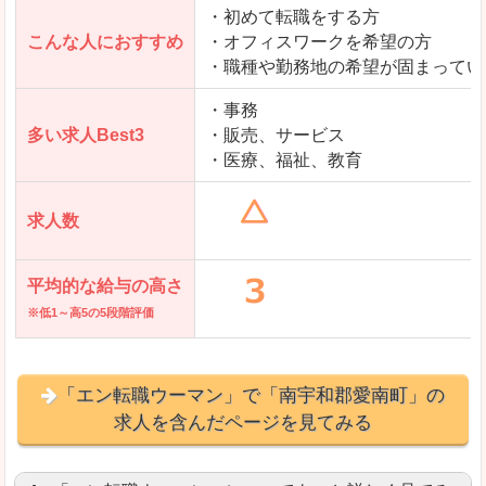
・初めて転職をする方
「とらばーゆ」で「南宇和郡愛南町」の
こんな人におすすめ
・オフィスワークを希望の方
求人を含んだページを見てみる
・職種や勤務地の希望が固まってい
・事務
多い求人Best3
・販売、サービス
・医療、福祉、教育
求人数
平均的な給与の高さ
※低1～高5の5段階評価
「エン転職ウーマン」で「南宇和郡愛南町」の
求人を含んだページを見てみる