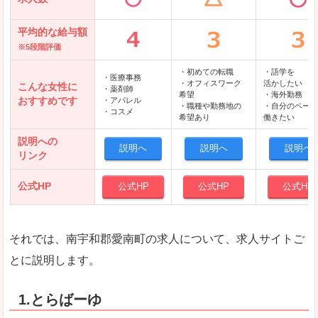
平均的な給与額
※5段階評価
・初めての転職
・語学を
・医療事務
・オフィスワーク
活かしたい
こんな女性に
・薬剤師
希望
・海外勤務
おすすめです
・アパレル
・職種や勤務地の
・自分のペース
・コスメ
希望あり
働きたい
説明への
説明へ
説明へ
説明へ
リンク
公式HP
公式HP
公式HP
公式HP
それでは、南宇和郡愛南町の求人について、求人サイトご
とに説明します。
1.とらばーゆ