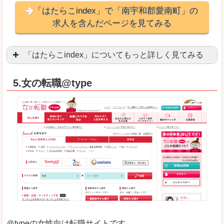
「はたらこindex」で「南宇和郡愛南町」の
求人を含んだページを見てみる
「はたらこindex」についてもっと詳しく見てみる
ケタ違いな圧倒的求人数の多さに驚きます！15万
5.女の転職@type
求人が毎時更新されます！（他社求人サイトは週2
良いところ
希望職種の平均時給が瞬時にわかります。アルバ
求人数が多すぎて、逆に絞り込みに悩んだり、迷
悪いところ
雇用形態にもよりますが、給与額に幅があります
未経験
未経験の求人もあります
＠typeの女性向け転職サイトです。