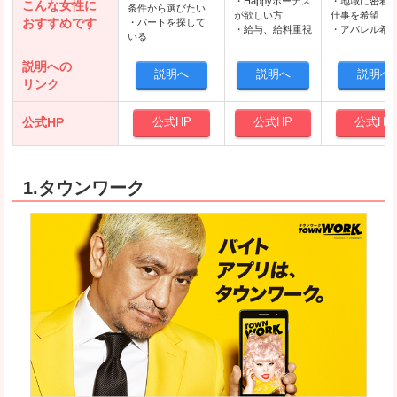
・Happyボーナス
・地域に密着
こんな女性に
条件から選びたい
が欲しい方
仕事を希望
おすすめです
・パートを探して
・給与、給料重視
・アパレル希
いる
説明への
説明へ
説明へ
説明へ
リンク
公式HP
公式HP
公式HP
公式HP
1.タウンワーク