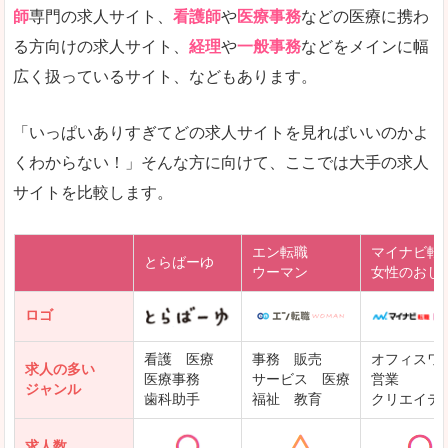
師
専門の求人サイト、
看護師
や
医療事務
などの医療に携わ
る方向けの求人サイト、
経理
や
一般事務
などをメインに幅
広く扱っているサイト、などもあります。
「いっぱいありすぎてどの求人サイトを見ればいいのかよ
くわからない！」そんな方に向けて、ここでは大手の求人
サイトを比較します。
エン転職
マイナビ転
とらばーゆ
ウーマン
女性のおし
ロゴ
看護 医療
事務 販売
オフィスワ
求人の多い
医療事務
サービス 医療
営業
ジャンル
歯科助手
福祉 教育
クリエイテ
求人数