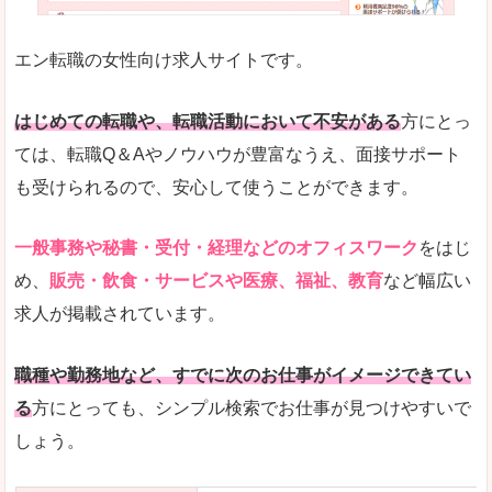
未経験
未経験の求人もあります
エン転職の女性向け求人サイトです。
とにかく、女性ならではの職種の専門性が高いの
また、アパレル・コスメ、エステ・ネイル・美容
はじめての転職や、転職活動において不安がある
方にとっ
詳しい説明
ては、転職Q＆Aやノウハウが豊富なうえ、面接サポート
スマホアプリやソーシャルサービスも充実してお
も受けられるので、安心して使うことができます。
専門性が高いので、これらのお仕事に転職を考え
一般事務や秘書・受付・経理などのオフィスワーク
をはじ
人気度
め、
販売・飲食・サービスや医療、福祉、教育
など幅広い
リクルートグループなので、大手という安心感も
求人が掲載されています。
サイトが華やかで転職へのワクワク感が高まりま
職種や勤務地など、すでに次のお仕事がイメージできてい
使いやすさ
る
方にとっても、シンプル検索でお仕事が見つけやすいで
検索がしやすく、求人詳細にも画像やイラストな
しょう。