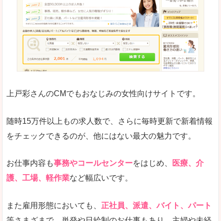
求人の掲載が少し見づらい印象があります。求人
悪いところ
給与が見た目ですぐにわからないことが多いです
未経験
未経験の求人もあります
上戸彩さんのCMでもおなじみの女性向けサイトです。
詳しい説明
サイト内の検索の人気ワードで英語や中国語などが
人気度
普通のマイナビの方を使っている方が多く、女性
随時15万件以上もの求人数で、さらに毎時更新で新着情報
さまざまな検索機能が充実しており、条件面やこ
をチェックできるのが、他にはない最大の魅力です。
使いやすさ
ただし、求人情報が少し見づらいです。
お仕事内容も
事務やコールセンター
をはじめ、
医療、介
護、工場、軽作業
など幅広いです。
「マイナビ転職女性のおしごと」で「南宇和郡
また雇用形態においても、
正社員、派遣、バイト、パート
愛南町」の
等さまざまで、単発や日給制のお仕事もあり、主婦や未経