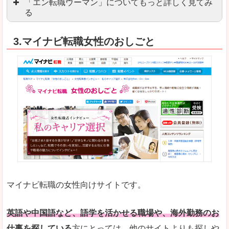
「エン転職ウーマン」についてもっと詳しく見てみ
る
「エン転職」全体としては日本最大級の会員数を
3.マイナビ転職女性のおしごと
職種や勤務地など、すでに次のお仕事がイメージで
良いところ
転職Q＆Aやノウハウが豊富なうえ、面接サポート
求人の掲載数が少ないです。
悪いところ
TOPページからこだわりや条件などをクイックに
未経験
未経験の求人もあります
マイナビ転職の女性向けサイトです。
はじめての転職や、転職活動において不安や心配
詳しい説明
自分でうまく仕事を探せなくても、会員登録をすれ
英語や中国語など、語学を活かせる職場や、海外勤務のお
仕事を探している
方にとっては、他のサイトよりも探しや