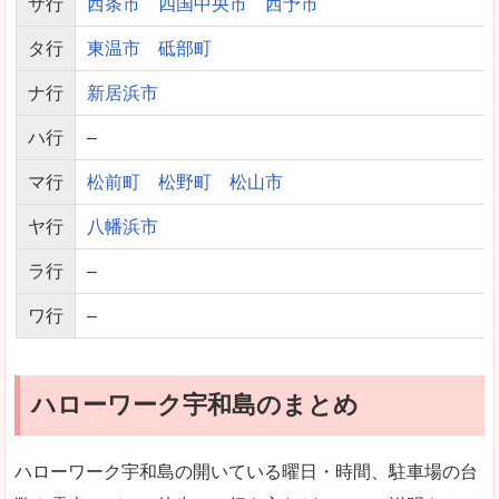
サ行
西条市
四国中央市
西予市
タ行
東温市
砥部町
ナ行
新居浜市
ハ行
–
マ行
松前町
松野町
松山市
ヤ行
八幡浜市
ラ行
–
ワ行
–
ハローワーク宇和島のまとめ
ハローワーク宇和島の開いている曜日・時間、駐車場の台