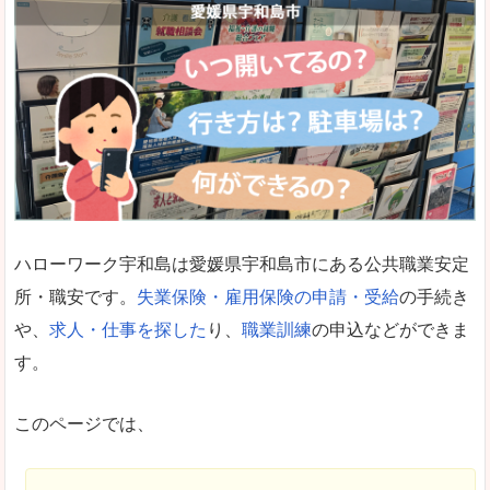
ハローワーク宇和島は愛媛県宇和島市にある公共職業安定
所・職安です。
失業保険・雇用保険の申請・受給
の手続き
や、
求人・仕事を探した
り、
職業訓練
の申込などができま
す。
このページでは、