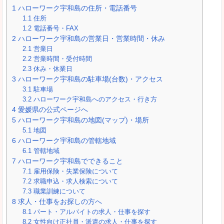
1
ハローワーク宇和島の住所・電話番号
1.1
住所
1.2
電話番号・FAX
2
ハローワーク宇和島の営業日・営業時間・休み
2.1
営業日
2.2
営業時間・受付時間
2.3
休み・休業日
3
ハローワーク宇和島の駐車場(台数)・アクセス
3.1
駐車場
3.2
ハローワーク宇和島へのアクセス・行き方
4
愛媛県の公式ページへ
5
ハローワーク宇和島の地図(マップ)・場所
5.1
地図
6
ハローワーク宇和島の管轄地域
6.1
管轄地域
7
ハローワーク宇和島でできること
7.1
雇用保険・失業保険について
7.2
求職申込・求人検索について
7.3
職業訓練について
8
求人・仕事をお探しの方へ
8.1
パート・アルバイトの求人・仕事を探す
8.2
女性向け正社員・派遣の求人・仕事を探す