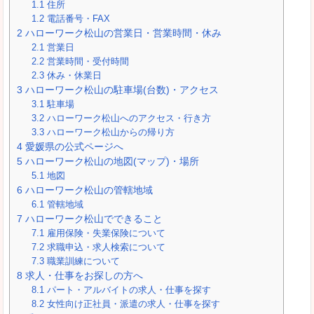
1.1
住所
1.2
電話番号・FAX
2
ハローワーク松山の営業日・営業時間・休み
2.1
営業日
2.2
営業時間・受付時間
2.3
休み・休業日
3
ハローワーク松山の駐車場(台数)・アクセス
3.1
駐車場
3.2
ハローワーク松山へのアクセス・行き方
3.3
ハローワーク松山からの帰り方
4
愛媛県の公式ページへ
5
ハローワーク松山の地図(マップ)・場所
5.1
地図
6
ハローワーク松山の管轄地域
6.1
管轄地域
7
ハローワーク松山でできること
7.1
雇用保険・失業保険について
7.2
求職申込・求人検索について
7.3
職業訓練について
8
求人・仕事をお探しの方へ
8.1
パート・アルバイトの求人・仕事を探す
8.2
女性向け正社員・派遣の求人・仕事を探す