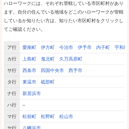
ハローワークには、それぞれ管轄している市区町村があり
ます。自分の住んでいる地域をどこのハローワークが管轄
しているか知りたい方は、知りたい市区町村をクリックし
てご確認ください。
ア行
愛南町
伊方町
今治市
伊予市
内子町
宇和島
カ行
上島町
鬼北町
久万高原町
サ行
西条市
四国中央市
西予市
タ行
東温市
砥部町
ナ行
新居浜市
ハ行
–
マ行
松前町
松野町
松山市
ヤ行
八幡浜市