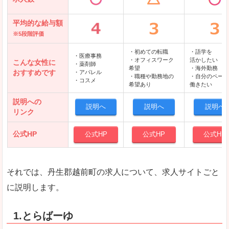
平均的な給与額
※5段階評価
・初めての転職
・語学を
・医療事務
・オフィスワーク
活かしたい
こんな女性に
・薬剤師
希望
・海外勤務
おすすめです
・アパレル
・職種や勤務地の
・自分のペース
・コスメ
希望あり
働きたい
説明への
説明へ
説明へ
説明へ
リンク
公式HP
公式HP
公式HP
公式HP
それでは、丹生郡越前町の求人について、求人サイトごと
に説明します。
1.とらばーゆ