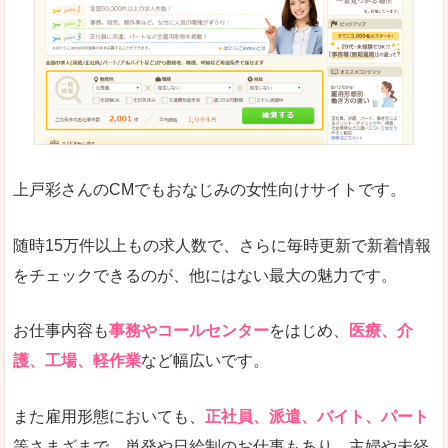
求人の掲載が少し見づらい印象があります。求人
悪いところ
給与が見た目ですぐにわからないことが多いです
未経験
未経験の求人もあります
上戸彩さんのCMでもおなじみの女性向けサイトです。
詳しい説明
サイト内の検索の人気ワードで英語や中国語などが
人気度
普通のマイナビの方を使っている方が多く、女性
随時15万件以上もの求人数で、さらに毎時更新で新着情報
さまざまな検索機能が充実しており、条件面やこ
をチェックできるのが、他にはない最大の魅力です。
使いやすさ
ただし、求人情報が少し見づらいです。
お仕事内容も
事務やコールセンター
をはじめ、
医療、介
護、工場、軽作業
など幅広いです。
「マイナビ転職女性のおしごと」で「丹生郡越
また雇用形態においても、
正社員、派遣、バイト、パート
前町」の
等さまざまで、単発や日給制のお仕事もあり、主婦や未経