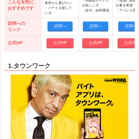
・Happyボーナス
・地域に密着
こんな女性に
条件から選びたい
が欲しい方
仕事を希望
おすすめです
・パートを探して
・給与、給料重視
・アパレル希
いる
説明への
説明へ
説明へ
説明へ
リンク
公式HP
公式HP
公式HP
公式HP
1.タウンワーク