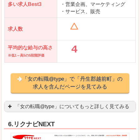
多い求人Best3
・営業企画、マーケティング
・サービス、販売
求人数
平均的な給与の高さ
※低1～高5の5段階評価
「女の転職@type」で「丹生郡越前町」の
求人を含んだページを見てみる
「女の転職@type」についてもっと詳しく見てみる
女性エンジニアに特化した専門サイト(ページ)
があ
6.リクナビNEXT
正社員求人が約80％、正社員で長く働きたい方に
良いところ