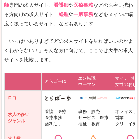
師
専門の求人サイト、
看護師
や
医療事務
などの医療に携わ
る方向けの求人サイト、
経理
や
一般事務
などをメインに幅
広く扱っているサイト、などもあります。
「いっぱいありすぎてどの求人サイトを見ればいいのかよ
くわからない！」そんな方に向けて、ここでは大手の求人
サイトを比較します。
エン転職
マイナビ転
とらばーゆ
ウーマン
女性のおし
ロゴ
看護 医療
事務 販売
オフィスワ
求人の多い
医療事務
サービス 医療
営業
ジャンル
歯科助手
福祉 教育
クリエイテ
求人数