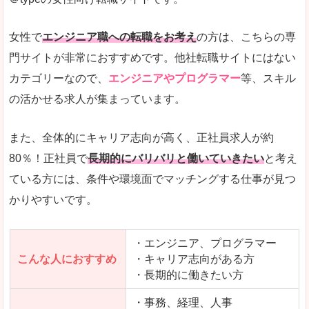
希望する職種の平均時給がすぐにわかるので、給
また、他社転職サイトにはない日払いや週払いと
女性で
エンジニア職への転職をお考え
の方は、こちらの専
詳しい説明
門サイトが非常におすすめです。他社転職サイトにはない
新着案件が続々とアップされるので、転職を急い
カテゴリーなので、
エンジニアやプログラマー
等、スキル
の活かせる求人が集まっています。
女性向けサイトとしては日本最大級、圧倒的求人
人気度
また、全体的にキャリア志向が高く、正社員求人が約
また、上戸彩さんのCMでおなじみなこともあり、
80％！正社員で
長期的にバリバリと働いていきたい
と考え
ている方には、条件や環境面でマッチングする仕事が見つ
全体的にオレンジ色のトーンで、見ていても疲れ
かりやすいです。
使いやすさ
検索条件も充実しており、求人情報がコンパクト
・エンジニア、プログラマー
こんな人におすすめ
・キャリア志向がある方
・長期的に働きたい方
「はたらこindex」で「丹生郡越前町」の
求人を含んだページを見てみる
・事務、経理、人事