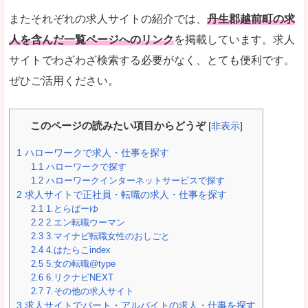
またそれぞれの求人サイトの紹介では、
丹生郡越前町の求
人を含んだ一覧ページへのリンク
を掲載しています。求人
サイトでわざわざ検索する必要がなく、とても便利です。
ぜひご活用ください。
このページの読みたい項目からどうぞ
[
非表示
]
1
ハローワークで求人・仕事を探す
1.1
ハローワークで探す
1.2
ハローワークインターネットサービスで探す
2
求人サイトで正社員・転職の求人・仕事を探す
2.1
1.とらばーゆ
2.2
2.エン転職ウーマン
2.3
3.マイナビ転職女性のおしごと
2.4
4.はたらこindex
2.5
5.女の転職@type
2.6
6.リクナビNEXT
2.7
7.その他の求人サイト
3
求人サイトでパート・アルバイトの求人・仕事を探す