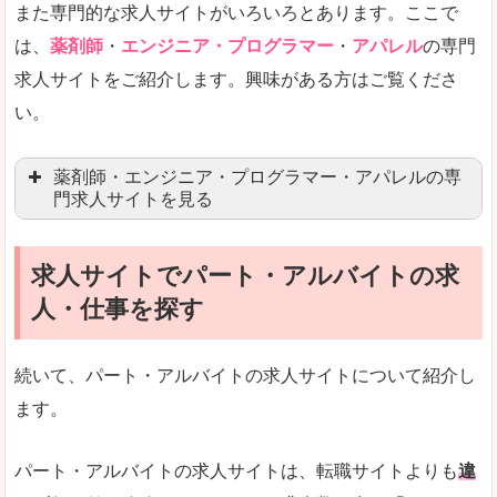
また専門的な求人サイトがいろいろとあります。ここで
未経験
未経験の求人もあります
は、
薬剤師
・
エンジニア・プログラマー
・
アパレル
の専門
求人サイトをご紹介します。興味がある方はご覧くださ
営業職を探している方にとっては、有利なサイト
い。
はじめての転職というよりは、何度か転職を経験
詳しい説明
薬剤師・エンジニア・プログラマー・アパレルの専
検索人気キーワードの上位が「40代」「50代」
門求人サイトを見る
人気度
求人、転職サイトの最大手といってもいいリクル
求人サイトでパート・アルバイトの求
マイナビ薬剤師
文字が大きくて見やすいです。
人・仕事を探す
リクナビ薬剤師
使いやすさ
ファルマスタッフ
また、求人詳細に年代や肩書別などの年収例があ
続いて、パート・アルバイトの求人サイトについて紹介し
薬キャリ(エムスリー)
ます。
ファーマキャリア
メディウェル
「リクナビNEXT」で「丹生郡越前町」の
パート・アルバイトの求人サイトは、転職サイトよりも
違
求人を含んだページを見てみる