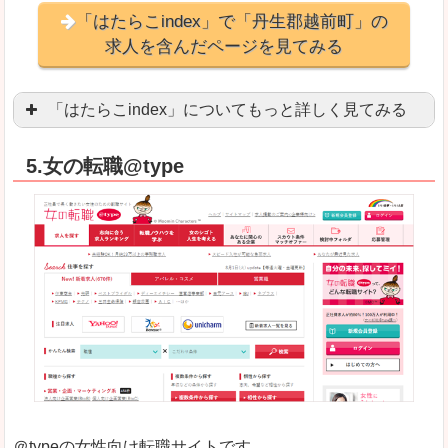
「はたらこindex」で「丹生郡越前町」の
求人を含んだページを見てみる
「はたらこindex」についてもっと詳しく見てみる
ケタ違いな圧倒的求人数の多さに驚きます！15万
5.女の転職@type
求人が毎時更新されます！（他社求人サイトは週2
良いところ
希望職種の平均時給が瞬時にわかります。アルバ
求人数が多すぎて、逆に絞り込みに悩んだり、迷
悪いところ
雇用形態にもよりますが、給与額に幅があります
未経験
未経験の求人もあります
＠typeの女性向け転職サイトです。