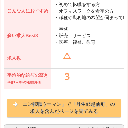
・初めて転職をする方
「とらばーゆ」で「丹生郡越前町」の
こんな人におすすめ
・オフィスワークを希望の方
求人を含んだページを見てみる
・職種や勤務地の希望が固まってい
・事務
多い求人Best3
・販売、サービス
・医療、福祉、教育
求人数
平均的な給与の高さ
※低1～高5の5段階評価
「エン転職ウーマン」で「丹生郡越前町」の
求人を含んだページを見てみる