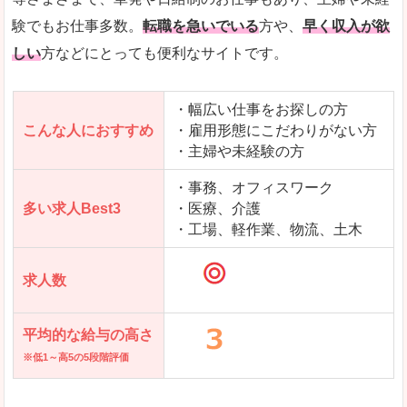
求人を含んだページを見てみる
験でもお仕事多数。
転職を急いでいる
方や、
早く収入が欲
しい
方などにとっても便利なサイトです。
・幅広い仕事をお探しの方
こんな人におすすめ
・雇用形態にこだわりがない方
・主婦や未経験の方
・事務、オフィスワーク
多い求人Best3
・医療、介護
・工場、軽作業、物流、土木
求人数
平均的な給与の高さ
※低1～高5の5段階評価