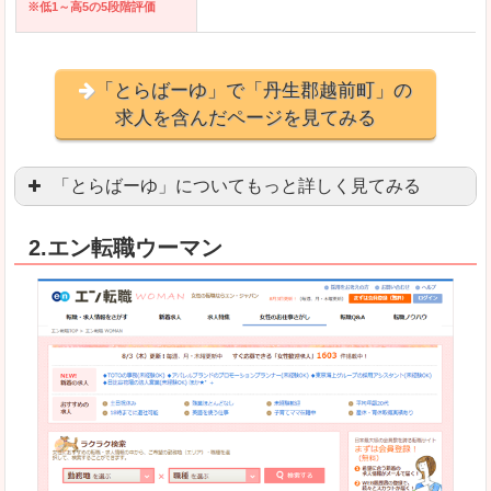
※低1～高5の5段階評価
「とらばーゆ」で「丹生郡越前町」の
求人を含んだページを見てみる
「とらばーゆ」についてもっと詳しく見てみる
アパレル、コスメ、エステティシャン、ネイリス
2.エン転職ウーマン
スマホアプリやソーシャルアカウントが充実して
良いところ
「ファッション・ブランドページ」という検索が
事務などのオフィスワークを探している方にとっ
悪いところ
専門性が強い部分があるので、逆に一般的なお仕