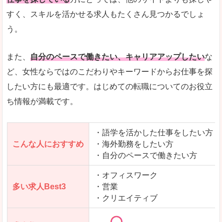
人気度
「エン転職」全体として、会員数がとても多い印
すく、スキルを活かせる求人もたくさん見つかるでしょ
う。
サイトがやさしいピンク色で威圧感がなく、心地
使いやすさ
多少検索しづらいのですが、掲載情報はパッと目
また、
自分のペースで働きたい、キャリアアップしたい
な
ど、女性ならではのこだわりやキーワードからお仕事を探
したい方にも最適です。はじめての転職についてのお役立
ち情報が満載です。
「エン転職ウーマン」で「丹生郡越前町」の
求人を含んだページを見てみる
・語学を活かした仕事をしたい方
こんな人におすすめ
・海外勤務をしたい方
・自分のペースで働きたい方
・オフィスワーク
多い求人Best3
・営業
・クリエイティブ