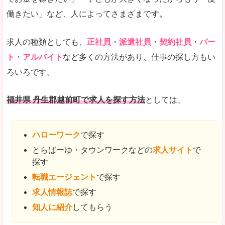
働きたい」など、人によってさまざまです。
求人の種類としても、
正社員
・
派遣社員
・
契約社員
・
パー
ト
・
アルバイト
など多くの方法があり、仕事の探し方もい
ろいろです。
福井県 丹生郡越前町で求人を探す方法
としては、
ハローワーク
で探す
とらばーゆ・タウンワークなどの
求人サイト
で
探す
転職エージェント
で探す
求人情報誌
で探す
知人に紹介
してもらう