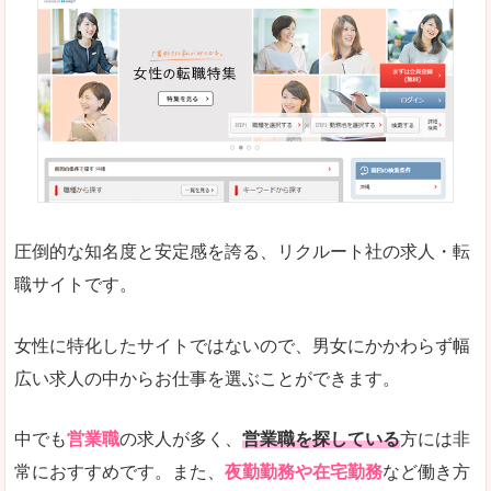
働く女のワーク＆ライフマガジン「woman ty
求人の掲載数が少ないです。
悪いところ
求人の掲載情報の文字が小さめで、少し見づらい
未経験
未経験の求人もあります
圧倒的な知名度と安定感を誇る、リクルート社の求人・転
女性でエンジニア職への転職をお考えの方は、こ
職サイトです。
詳しい説明
全体的にキャリア志向が高く、正社員で長く働い
女性に特化したサイトではないので、男女にかかわらず幅
エンジニア職の求人においては、ほかにない専門
広い求人の中からお仕事を選ぶことができます。
人気度
コンテンツや求人内容の掲載なんかを見ていても
中でも
営業職
の求人が多く、
営業職を探している
方には非
常におすすめです。また、
夜勤勤務や在宅勤務
など働き方