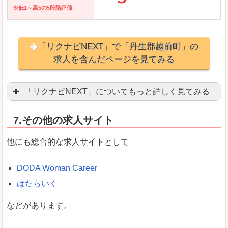
※低1～高5の5段階評価
「リクナビNEXT」で「丹生郡越前町」の
求人を含んだページを見てみる
「リクナビNEXT」についてもっと詳しく見てみる
営業職を探している方にとっては掲載数も多く、
7.その他の求人サイト
企業側が求める経験、スキルの掲載があり、自分
良いところ
他にも総合的な求人サイトとして
スマートフォンアプリからも転職活動ができます
DODA Woman Career
はたらいく
女性向けに特化していないので、ビジネスライク
などがあります。
悪いところ
女性の転職特集や子育てママ活躍求人などもあり