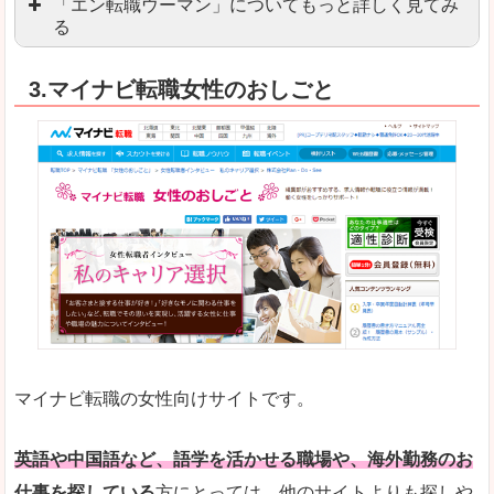
「エン転職ウーマン」についてもっと詳しく見てみ
る
「エン転職」全体としては日本最大級の会員数を
3.マイナビ転職女性のおしごと
職種や勤務地など、すでに次のお仕事がイメージで
良いところ
転職Q＆Aやノウハウが豊富なうえ、面接サポート
求人の掲載数が少ないです。
悪いところ
TOPページからこだわりや条件などをクイックに
未経験
未経験の求人もあります
マイナビ転職の女性向けサイトです。
はじめての転職や、転職活動において不安や心配
詳しい説明
自分でうまく仕事を探せなくても、会員登録をすれ
英語や中国語など、語学を活かせる職場や、海外勤務のお
仕事を探している
方にとっては、他のサイトよりも探しや