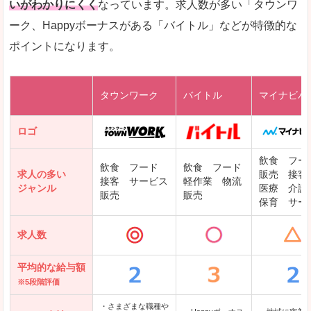
いがわかりにくく
なっています。求人数が多い「タウンワ
ーク、Happyボーナスがある「バイトル」などが特徴的な
レバテックキャリア
ポイントになります。
ギークリー(Geekly)
Green
タウンワーク
バイトル
マイナビバ
DODAエンジニア IT
パソナテック
ロゴ
IT転職ナビ
飲食 フー
飲食 フード
飲食 フード
求人の多い
販売 接客
接客 サービス
軽作業 物流
ジャンル
医療 介護
販売
販売
保育 サー
クリーデンス
求人数
テンプスタッフ
アパレル転職なび
平均的な給与額
※5段階評価
・さまざまな職種や