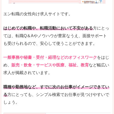
未経験
未経験の求人もあります
エン転職の女性向け求人サイトです。
とにかく、女性ならではの職種の専門性が高いの
また、アパレル・コスメ、エステ・ネイル・美容
はじめての転職や、転職活動において不安がある
方にとっ
詳しい説明
ては、転職Q＆Aやノウハウが豊富なうえ、面接サポート
スマホアプリやソーシャルサービスも充実してお
も受けられるので、安心して使うことができます。
専門性が高いので、これらのお仕事に転職を考え
一般事務や秘書・受付・経理などのオフィスワーク
をはじ
人気度
め、
販売・飲食・サービスや医療、福祉、教育
など幅広い
リクルートグループなので、大手という安心感も
求人が掲載されています。
サイトが華やかで転職へのワクワク感が高まりま
職種や勤務地など、すでに次のお仕事がイメージできてい
使いやすさ
る
方にとっても、シンプル検索でお仕事が見つけやすいで
検索がしやすく、求人詳細にも画像やイラストな
しょう。