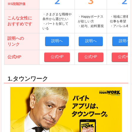
※5段階評価
・さまざまな職種や
・Happyボーナス
・地域に密着
こんな女性に
条件から選びたい
が欲しい方
仕事を希望
おすすめです
・パートを探して
・給与、給料重視
・アパレル希
いる
説明への
説明へ
説明へ
説明へ
リンク
公式HP
公式HP
公式HP
公式HP
1.タウンワーク