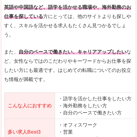
詳しい説明
自分でうまく仕事を探せなくても、会員登録をすれ
英語や中国語など、語学を活かせる職場や、海外勤務のお
仕事を探している
方にとっては、他のサイトよりも探しや
人気度
「エン転職」全体として、会員数がとても多い印
すく、スキルを活かせる求人もたくさん見つかるでしょ
う。
サイトがやさしいピンク色で威圧感がなく、心地
使いやすさ
多少検索しづらいのですが、掲載情報はパッと目
また、
自分のペースで働きたい、キャリアアップしたい
な
ど、女性ならではのこだわりやキーワードからお仕事を探
したい方にも最適です。はじめての転職についてのお役立
ち情報が満載です。
「エン転職ウーマン」で「三方上中郡若狭町」
の
求人を含んだページを見てみる
・語学を活かした仕事をしたい方
こんな人におすすめ
・海外勤務をしたい方
・自分のペースで働きたい方
・オフィスワーク
多い求人Best3
・営業