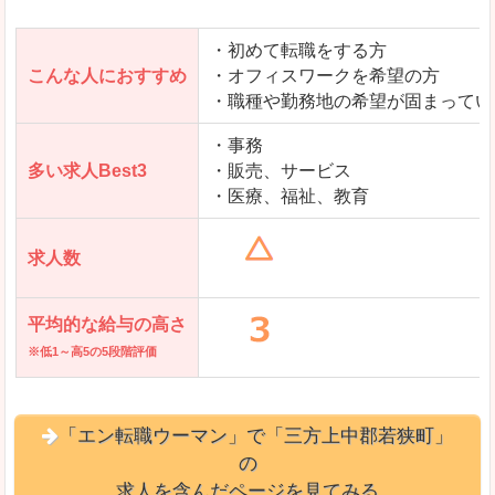
・初めて転職をする方
「とらばーゆ」で「三方上中郡若狭町」の
こんな人におすすめ
・オフィスワークを希望の方
求人を含んだページを見てみる
・職種や勤務地の希望が固まってい
・事務
多い求人Best3
・販売、サービス
・医療、福祉、教育
求人数
平均的な給与の高さ
※低1～高5の5段階評価
「エン転職ウーマン」で「三方上中郡若狭町」
の
求人を含んだページを見てみる