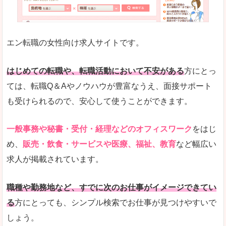
未経験
未経験の求人もあります
エン転職の女性向け求人サイトです。
とにかく、女性ならではの職種の専門性が高いの
また、アパレル・コスメ、エステ・ネイル・美容
はじめての転職や、転職活動において不安がある
方にとっ
詳しい説明
ては、転職Q＆Aやノウハウが豊富なうえ、面接サポート
スマホアプリやソーシャルサービスも充実してお
も受けられるので、安心して使うことができます。
専門性が高いので、これらのお仕事に転職を考え
一般事務や秘書・受付・経理などのオフィスワーク
をはじ
人気度
め、
販売・飲食・サービスや医療、福祉、教育
など幅広い
リクルートグループなので、大手という安心感も
求人が掲載されています。
サイトが華やかで転職へのワクワク感が高まりま
職種や勤務地など、すでに次のお仕事がイメージできてい
使いやすさ
る
方にとっても、シンプル検索でお仕事が見つけやすいで
検索がしやすく、求人詳細にも画像やイラストな
しょう。