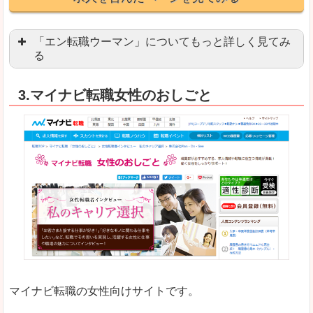
「エン転職ウーマン」についてもっと詳しく見てみ
る
「エン転職」全体としては日本最大級の会員数を
3.マイナビ転職女性のおしごと
職種や勤務地など、すでに次のお仕事がイメージで
良いところ
転職Q＆Aやノウハウが豊富なうえ、面接サポート
求人の掲載数が少ないです。
悪いところ
TOPページからこだわりや条件などをクイックに
未経験
未経験の求人もあります
マイナビ転職の女性向けサイトです。
はじめての転職や、転職活動において不安や心配