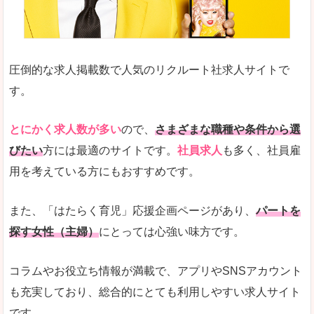
圧倒的な求人掲載数で人気のリクルート社求人サイトで
す。
とにかく求人数が多い
ので、
さまざまな職種や条件から選
びたい
方には最適のサイトです。
社員求人
も多く、社員雇
用を考えている方にもおすすめです。
また、「はたらく育児」応援企画ページがあり、
パートを
探す女性（主婦）
にとっては心強い味方です。
コラムやお役立ち情報が満載で、アプリやSNSアカウント
も充実しており、総合的にとても利用しやすい求人サイト
です。