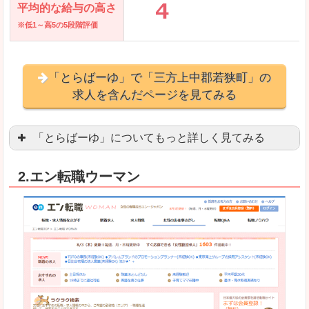
平均的な給与の高さ
※低1～高5の5段階評価
「とらばーゆ」で「三方上中郡若狭町」の
求人を含んだページを見てみる
「とらばーゆ」についてもっと詳しく見てみる
アパレル、コスメ、エステティシャン、ネイリス
2.エン転職ウーマン
スマホアプリやソーシャルアカウントが充実して
良いところ
「ファッション・ブランドページ」という検索が
事務などのオフィスワークを探している方にとっ
悪いところ
専門性が強い部分があるので、逆に一般的なお仕