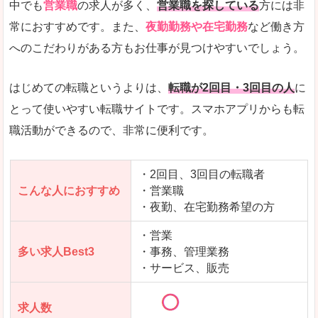
中でも
営業職
の求人が多く、
営業職を探している
方には非
常におすすめです。また、
夜勤勤務や在宅勤務
など働き方
求人数が少ないので、逆に探しやすいといった一
へのこだわりがある方もお仕事が見つけやすいでしょう。
使いやすさ
すべてにおいてスマートかつシンプルで、使いや
はじめての転職というよりは、
転職が2回目・3回目の人
に
とって使いやすい転職サイトです。スマホアプリからも転
職活動ができるので、非常に便利です。
「女の転職@type」で「三方上中郡若狭町」の
求人を含んだページを見てみる
・2回目、3回目の転職者
こんな人におすすめ
・営業職
・夜勤、在宅勤務希望の方
・営業
多い求人Best3
・事務、管理業務
・サービス、販売
求人数