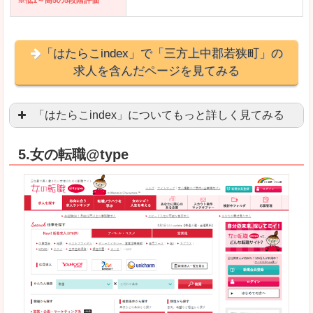
※低1～高5の5段階評価
「はたらこindex」で「三方上中郡若狭町」の
求人を含んだページを見てみる
「はたらこindex」についてもっと詳しく見てみる
ケタ違いな圧倒的求人数の多さに驚きます！15万
5.女の転職@type
求人が毎時更新されます！（他社求人サイトは週2
良いところ
希望職種の平均時給が瞬時にわかります。アルバ
求人数が多すぎて、逆に絞り込みに悩んだり、迷
悪いところ
雇用形態にもよりますが、給与額に幅があります