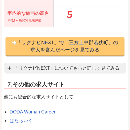
平均的な給与の高さ
※低1～高5の5段階評価
「リクナビNEXT」で「三方上中郡若狭町」の
求人を含んだページを見てみる
「リクナビNEXT」についてもっと詳しく見てみる
営業職を探している方にとっては掲載数も多く、
7.その他の求人サイト
企業側が求める経験、スキルの掲載があり、自分
良いところ
他にも総合的な求人サイトとして
スマートフォンアプリからも転職活動ができます
DODA Woman Career
はたらいく
女性向けに特化していないので、ビジネスライク