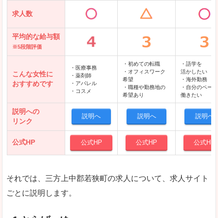
求人数
平均的な給与額
※5段階評価
・初めての転職
・語学を
・医療事務
・オフィスワーク
活かしたい
こんな女性に
・薬剤師
希望
・海外勤務
おすすめです
・アパレル
・職種や勤務地の
・自分のペース
・コスメ
希望あり
働きたい
説明への
説明へ
説明へ
説明へ
リンク
公式HP
公式HP
公式HP
公式HP
それでは、三方上中郡若狭町の求人について、求人サイト
ごとに説明します。