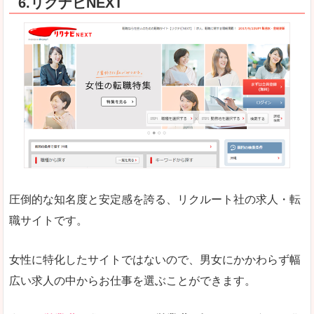
6.リクナビNEXT
正社員求人が約80％、正社員で長く働きたい方に
良いところ
働く女のワーク＆ライフマガジン「woman ty
求人の掲載数が少ないです。
悪いところ
求人の掲載情報の文字が小さめで、少し見づらい
未経験
未経験の求人もあります
圧倒的な知名度と安定感を誇る、リクルート社の求人・転
女性でエンジニア職への転職をお考えの方は、こ
職サイトです。
詳しい説明
全体的にキャリア志向が高く、正社員で長く働い
女性に特化したサイトではないので、男女にかかわらず幅
エンジニア職の求人においては、ほかにない専門
広い求人の中からお仕事を選ぶことができます。
人気度
コンテンツや求人内容の掲載なんかを見ていても