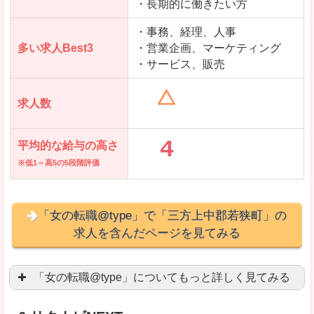
・長期的に働きたい方
「はたらこindex」で「三方上中郡若狭町」の
求人を含んだページを見てみる
・事務、経理、人事
多い求人Best3
・営業企画、マーケティング
・サービス、販売
求人数
平均的な給与の高さ
※低1～高5の5段階評価
「女の転職@type」で「三方上中郡若狭町」の
求人を含んだページを見てみる
「女の転職@type」についてもっと詳しく見てみる
女性エンジニアに特化した専門サイト(ページ)
があ