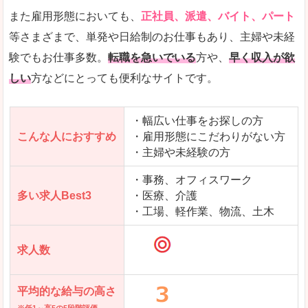
「マイナビ転職女性のおしごと」で「三方上中
また雇用形態においても、
正社員、派遣、バイト、パート
郡若狭町」の
等さまざまで、単発や日給制のお仕事もあり、主婦や未経
求人を含んだページを見てみる
験でもお仕事多数。
転職を急いでいる
方や、
早く収入が欲
しい
方などにとっても便利なサイトです。
・幅広い仕事をお探しの方
こんな人におすすめ
・雇用形態にこだわりがない方
・主婦や未経験の方
・事務、オフィスワーク
多い求人Best3
・医療、介護
・工場、軽作業、物流、土木
求人数
平均的な給与の高さ