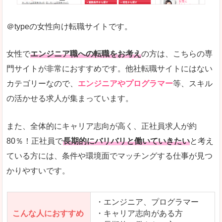
未経験
未経験の求人もあります
＠typeの女性向け転職サイトです。
希望する職種の平均時給がすぐにわかるので、給
また、他社転職サイトにはない日払いや週払いと
女性で
エンジニア職への転職をお考え
の方は、こちらの専
詳しい説明
門サイトが非常におすすめです。他社転職サイトにはない
新着案件が続々とアップされるので、転職を急い
カテゴリーなので、
エンジニアやプログラマー
等、スキル
の活かせる求人が集まっています。
女性向けサイトとしては日本最大級、圧倒的求人
人気度
また、全体的にキャリア志向が高く、正社員求人が約
また、上戸彩さんのCMでおなじみなこともあり、
80％！正社員で
長期的にバリバリと働いていきたい
と考え
ている方には、条件や環境面でマッチングする仕事が見つ
全体的にオレンジ色のトーンで、見ていても疲れ
かりやすいです。
使いやすさ
検索条件も充実しており、求人情報がコンパクト
・エンジニア、プログラマー
こんな人におすすめ
・キャリア志向がある方