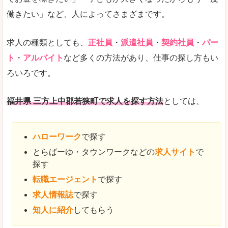
働きたい」など、人によってさまざまです。
求人の種類としても、
正社員
・
派遣社員
・
契約社員
・
パー
ト
・
アルバイト
など多くの方法があり、仕事の探し方もい
ろいろです。
福井県 三方上中郡若狭町で求人を探す方法
としては、
ハローワーク
で探す
とらばーゆ・タウンワークなどの
求人サイト
で
探す
転職エージェント
で探す
求人情報誌
で探す
知人に紹介
してもらう