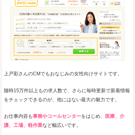
良いところ
はじめての転職についてのお役立ち情報が満載で
求人の掲載が少し見づらい印象があります。求人
悪いところ
給与が見た目ですぐにわからないことが多いです
未経験
未経験の求人もあります
上戸彩さんのCMでもおなじみの女性向けサイトです。
詳しい説明
サイト内の検索の人気ワードで英語や中国語などが
人気度
普通のマイナビの方を使っている方が多く、女性
随時15万件以上もの求人数で、さらに毎時更新で新着情報
さまざまな検索機能が充実しており、条件面やこ
をチェックできるのが、他にはない最大の魅力です。
使いやすさ
ただし、求人情報が少し見づらいです。
お仕事内容も
事務やコールセンター
をはじめ、
医療、介
護、工場、軽作業
など幅広いです。