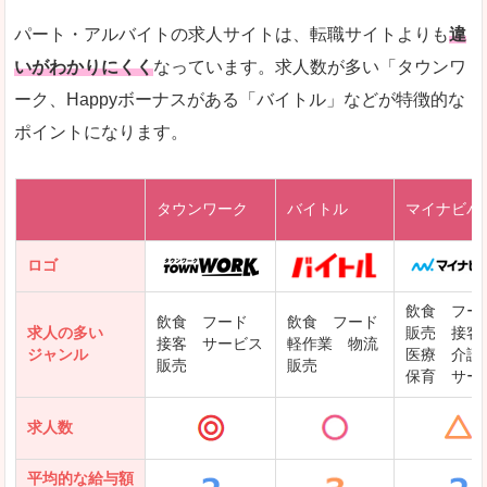
メディウェル
「リクナビNEXT」で「三方上中郡若狭町」の
パート・アルバイトの求人サイトは、転職サイトよりも
違
求人を含んだページを見てみる
いがわかりにくく
なっています。求人数が多い「タウンワ
ーク、Happyボーナスがある「バイトル」などが特徴的な
レバテックキャリア
ポイントになります。
ギークリー(Geekly)
Green
タウンワーク
バイトル
マイナビバ
DODAエンジニア IT
パソナテック
ロゴ
IT転職ナビ
飲食 フー
飲食 フード
飲食 フード
求人の多い
販売 接客
接客 サービス
軽作業 物流
ジャンル
医療 介護
販売
販売
保育 サー
クリーデンス
求人数
テンプスタッフ
アパレル転職なび
平均的な給与額