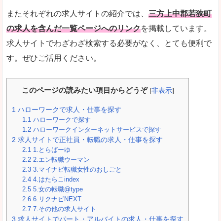
またそれぞれの求人サイトの紹介では、
三方上中郡若狭町
の求人を含んだ一覧ページへのリンク
を掲載しています。
求人サイトでわざわざ検索する必要がなく、とても便利で
す。ぜひご活用ください。
このページの読みたい項目からどうぞ
[
非表示
]
1
ハローワークで求人・仕事を探す
1.1
ハローワークで探す
1.2
ハローワークインターネットサービスで探す
2
求人サイトで正社員・転職の求人・仕事を探す
2.1
1.とらばーゆ
2.2
2.エン転職ウーマン
2.3
3.マイナビ転職女性のおしごと
2.4
4.はたらこindex
2.5
5.女の転職@type
2.6
6.リクナビNEXT
2.7
7.その他の求人サイト
3
求人サイトでパート・アルバイトの求人・仕事を探す