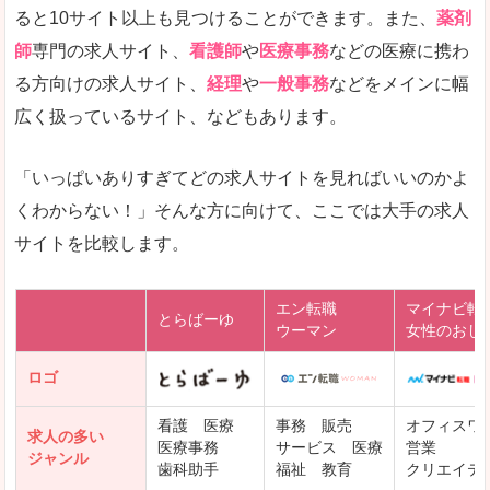
ると10サイト以上も見つけることができます。また、
薬剤
師
専門の求人サイト、
看護師
や
医療事務
などの医療に携わ
る方向けの求人サイト、
経理
や
一般事務
などをメインに幅
広く扱っているサイト、などもあります。
「いっぱいありすぎてどの求人サイトを見ればいいのかよ
くわからない！」そんな方に向けて、ここでは大手の求人
サイトを比較します。
エン転職
マイナビ転
とらばーゆ
ウーマン
女性のおし
ロゴ
看護 医療
事務 販売
オフィスワ
求人の多い
医療事務
サービス 医療
営業
ジャンル
歯科助手
福祉 教育
クリエイテ