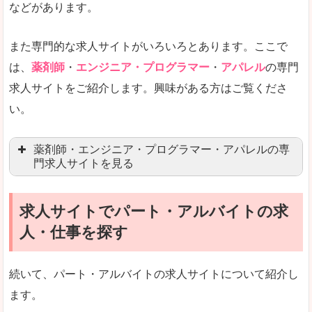
などがあります。
悪いところ
女性の転職特集や子育てママ活躍求人などもあり
また専門的な求人サイトがいろいろとあります。ここで
未経験
未経験の求人もあります
は、
薬剤師
・
エンジニア・プログラマー
・
アパレル
の専門
求人サイトをご紹介します。興味がある方はご覧くださ
営業職を探している方にとっては、有利なサイト
い。
はじめての転職というよりは、何度か転職を経験
詳しい説明
薬剤師・エンジニア・プログラマー・アパレルの専
検索人気キーワードの上位が「40代」「50代」
門求人サイトを見る
人気度
求人、転職サイトの最大手といってもいいリクル
求人サイトでパート・アルバイトの求
マイナビ薬剤師
文字が大きくて見やすいです。
人・仕事を探す
リクナビ薬剤師
使いやすさ
ファルマスタッフ
また、求人詳細に年代や肩書別などの年収例があ
続いて、パート・アルバイトの求人サイトについて紹介し
薬キャリ(エムスリー)
ます。
ファーマキャリア