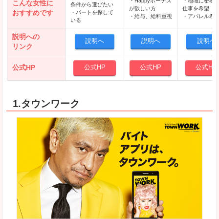
・Happyボーナス
・地域に密着
こんな女性に
条件から選びたい
が欲しい方
仕事を希望
おすすめです
・パートを探して
・給与、給料重視
・アパレル希
いる
説明への
説明へ
説明へ
説明へ
リンク
公式HP
公式HP
公式HP
公式HP
1.タウンワーク