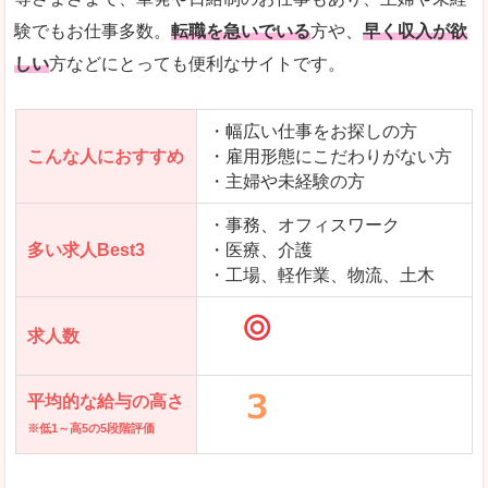
求人を含んだページを見てみる
験でもお仕事多数。
転職を急いでいる
方や、
早く収入が欲
しい
方などにとっても便利なサイトです。
・幅広い仕事をお探しの方
こんな人におすすめ
・雇用形態にこだわりがない方
・主婦や未経験の方
・事務、オフィスワーク
多い求人Best3
・医療、介護
・工場、軽作業、物流、土木
求人数
平均的な給与の高さ
※低1～高5の5段階評価