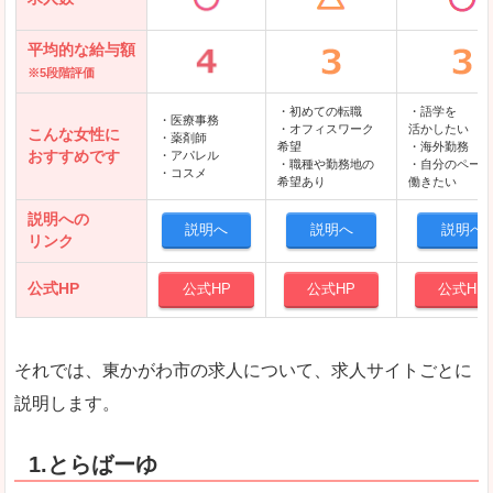
平均的な給与額
※5段階評価
・初めての転職
・語学を
・医療事務
・オフィスワーク
活かしたい
こんな女性に
・薬剤師
希望
・海外勤務
おすすめです
・アパレル
・職種や勤務地の
・自分のペース
・コスメ
希望あり
働きたい
説明への
説明へ
説明へ
説明へ
リンク
公式HP
公式HP
公式HP
公式HP
それでは、東かがわ市の求人について、求人サイトごとに
説明します。
1.とらばーゆ