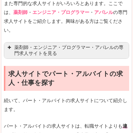
また専門的な求人サイトがいろいろとあります。ここで
未経験
未経験の求人もあります
は、
薬剤師
・
エンジニア・プログラマー
・
アパレル
の専門
求人サイトをご紹介します。興味がある方はご覧くださ
営業職を探している方にとっては、有利なサイト
い。
はじめての転職というよりは、何度か転職を経験
詳しい説明
薬剤師・エンジニア・プログラマー・アパレルの専
検索人気キーワードの上位が「40代」「50代」
門求人サイトを見る
人気度
求人、転職サイトの最大手といってもいいリクル
求人サイトでパート・アルバイトの求
マイナビ薬剤師
文字が大きくて見やすいです。
人・仕事を探す
リクナビ薬剤師
使いやすさ
ファルマスタッフ
また、求人詳細に年代や肩書別などの年収例があ
続いて、パート・アルバイトの求人サイトについて紹介し
薬キャリ(エムスリー)
ます。
ファーマキャリア
メディウェル
「リクナビNEXT」で「東かがわ市」の
パート・アルバイトの求人サイトは、転職サイトよりも
違
求人を含んだページを見てみる