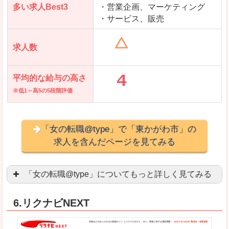
多い求人Best3
・営業企画、マーケティング
・サービス、販売
求人数
平均的な給与の高さ
※低1～高5の5段階評価
「女の転職@type」で「東かがわ市」の
求人を含んだページを見てみる
「女の転職@type」についてもっと詳しく見てみる
女性エンジニアに特化した専門サイト(ページ)
があ
6.リクナビNEXT
正社員求人が約80％、正社員で長く働きたい方に
良いところ