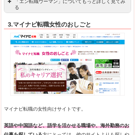
「エン転職ウーマン」についてもっと詳しく見てみ
る
「エン転職」全体としては日本最大級の会員数を
3.マイナビ転職女性のおしごと
職種や勤務地など、すでに次のお仕事がイメージで
良いところ
転職Q＆Aやノウハウが豊富なうえ、面接サポート
求人の掲載数が少ないです。
悪いところ
TOPページからこだわりや条件などをクイックに
未経験
未経験の求人もあります
マイナビ転職の女性向けサイトです。
はじめての転職や、転職活動において不安や心配
詳しい説明
自分でうまく仕事を探せなくても、会員登録をすれ
英語や中国語など、語学を活かせる職場や、海外勤務のお
仕事を探している
方にとっては、他のサイトよりも探しや