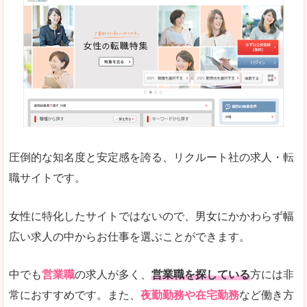
働く女のワーク＆ライフマガジン「woman ty
求人の掲載数が少ないです。
悪いところ
求人の掲載情報の文字が小さめで、少し見づらい
未経験
未経験の求人もあります
圧倒的な知名度と安定感を誇る、リクルート社の求人・転
女性でエンジニア職への転職をお考えの方は、こ
職サイトです。
詳しい説明
全体的にキャリア志向が高く、正社員で長く働い
女性に特化したサイトではないので、男女にかかわらず幅
エンジニア職の求人においては、ほかにない専門
広い求人の中からお仕事を選ぶことができます。
人気度
コンテンツや求人内容の掲載なんかを見ていても
中でも
営業職
の求人が多く、
営業職を探している
方には非
常におすすめです。また、
夜勤勤務や在宅勤務
など働き方