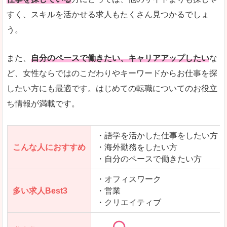
人気度
「エン転職」全体として、会員数がとても多い印
すく、スキルを活かせる求人もたくさん見つかるでしょ
う。
サイトがやさしいピンク色で威圧感がなく、心地
使いやすさ
多少検索しづらいのですが、掲載情報はパッと目
また、
自分のペースで働きたい、キャリアアップしたい
な
ど、女性ならではのこだわりやキーワードからお仕事を探
したい方にも最適です。はじめての転職についてのお役立
ち情報が満載です。
「エン転職ウーマン」で「東かがわ市」の
求人を含んだページを見てみる
・語学を活かした仕事をしたい方
こんな人におすすめ
・海外勤務をしたい方
・自分のペースで働きたい方
・オフィスワーク
多い求人Best3
・営業
・クリエイティブ