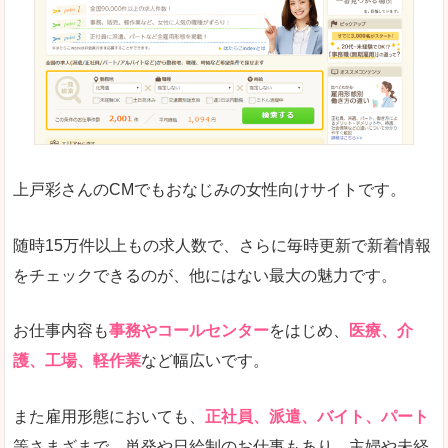
求人の掲載が少し見づらい印象があります。求人
悪いところ
給与が見た目ですぐにわからないことが多いです
未経験
未経験の求人もあります
上戸彩さんのCMでもおなじみの女性向けサイトです。
詳しい説明
サイト内の検索の人気ワードで英語や中国語などが
人気度
普通のマイナビの方を使っている方が多く、女性
随時15万件以上もの求人数で、さらに毎時更新で新着情報
さまざまな検索機能が充実しており、条件面やこ
をチェックできるのが、他にはない最大の魅力です。
使いやすさ
ただし、求人情報が少し見づらいです。
お仕事内容も
事務やコールセンター
をはじめ、
医療、介
護、工場、軽作業
など幅広いです。
「マイナビ転職女性のおしごと」で「東かがわ
また雇用形態においても、
正社員、派遣、バイト、パート
市」の
等さまざまで、単発や日給制のお仕事もあり、主婦や未経