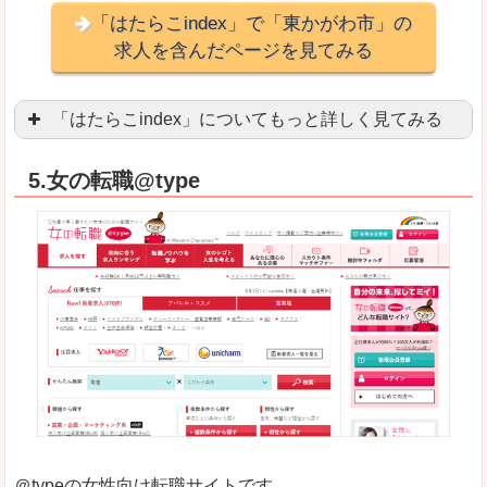
「はたらこindex」で「東かがわ市」の
求人を含んだページを見てみる
「はたらこindex」についてもっと詳しく見てみる
ケタ違いな圧倒的求人数の多さに驚きます！15万
5.女の転職@type
求人が毎時更新されます！（他社求人サイトは週2
良いところ
希望職種の平均時給が瞬時にわかります。アルバ
求人数が多すぎて、逆に絞り込みに悩んだり、迷
悪いところ
雇用形態にもよりますが、給与額に幅があります
未経験
未経験の求人もあります
＠typeの女性向け転職サイトです。