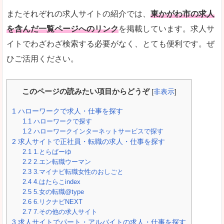
またそれぞれの求人サイトの紹介では、
東かがわ市の求人
を含んだ一覧ページへのリンク
を掲載しています。求人サ
イトでわざわざ検索する必要がなく、とても便利です。ぜ
ひご活用ください。
このページの読みたい項目からどうぞ
[
非表示
]
1
ハローワークで求人・仕事を探す
1.1
ハローワークで探す
1.2
ハローワークインターネットサービスで探す
2
求人サイトで正社員・転職の求人・仕事を探す
2.1
1.とらばーゆ
2.2
2.エン転職ウーマン
2.3
3.マイナビ転職女性のおしごと
2.4
4.はたらこindex
2.5
5.女の転職@type
2.6
6.リクナビNEXT
2.7
7.その他の求人サイト
3
求人サイトでパート・アルバイトの求人・仕事を探す