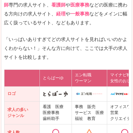
師
専門の求人サイト、
看護師
や
医療事務
などの医療に携わ
る方向けの求人サイト、
経理
や
一般事務
などをメインに幅
広く扱っているサイト、などもあります。
「いっぱいありすぎてどの求人サイトを見ればいいのかよ
くわからない！」そんな方に向けて、ここでは大手の求人
サイトを比較します。
エン転職
マイナビ転
とらばーゆ
ウーマン
女性のおし
ロゴ
看護 医療
事務 販売
オフィスワ
求人の多い
医療事務
サービス 医療
営業
ジャンル
歯科助手
福祉 教育
クリエイテ
求人数