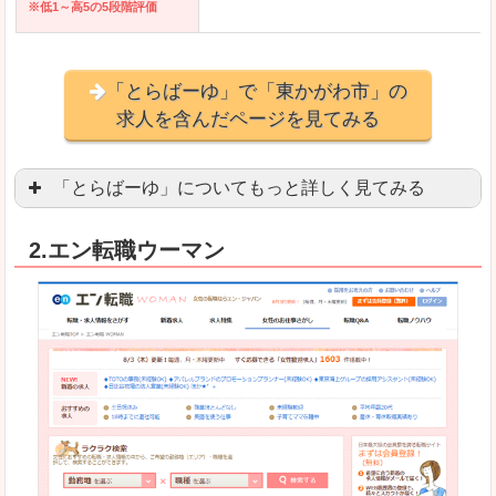
※低1～高5の5段階評価
「とらばーゆ」で「東かがわ市」の
求人を含んだページを見てみる
「とらばーゆ」についてもっと詳しく見てみる
アパレル、コスメ、エステティシャン、ネイリス
2.エン転職ウーマン
スマホアプリやソーシャルアカウントが充実して
良いところ
「ファッション・ブランドページ」という検索が
事務などのオフィスワークを探している方にとっ
悪いところ
専門性が強い部分があるので、逆に一般的なお仕