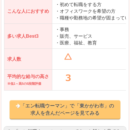
・初めて転職をする方
「とらばーゆ」で「東かがわ市」の
こんな人におすすめ
・オフィスワークを希望の方
求人を含んだページを見てみる
・職種や勤務地の希望が固まってい
・事務
多い求人Best3
・販売、サービス
・医療、福祉、教育
求人数
平均的な給与の高さ
※低1～高5の5段階評価
「エン転職ウーマン」で「東かがわ市」の
求人を含んだページを見てみる