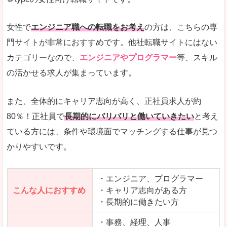
希望する職種の平均時給がすぐにわかるので、給
また、他社転職サイトにはない日払いや週払いと
女性で
エンジニア職への転職をお考え
の方は、こちらの専
詳しい説明
門サイトが非常におすすめです。他社転職サイトにはない
新着案件が続々とアップされるので、転職を急い
カテゴリーなので、
エンジニアやプログラマー
等、スキル
の活かせる求人が集まっています。
女性向けサイトとしては日本最大級、圧倒的求人
人気度
また、全体的にキャリア志向が高く、正社員求人が約
また、上戸彩さんのCMでおなじみなこともあり、
80％！正社員で
長期的にバリバリと働いていきたい
と考え
ている方には、条件や環境面でマッチングする仕事が見つ
全体的にオレンジ色のトーンで、見ていても疲れ
かりやすいです。
使いやすさ
検索条件も充実しており、求人情報がコンパクト
・エンジニア、プログラマー
こんな人におすすめ
・キャリア志向がある方
・長期的に働きたい方
「はたらこindex」で「東かがわ市」の
求人を含んだページを見てみる
・事務、経理、人事