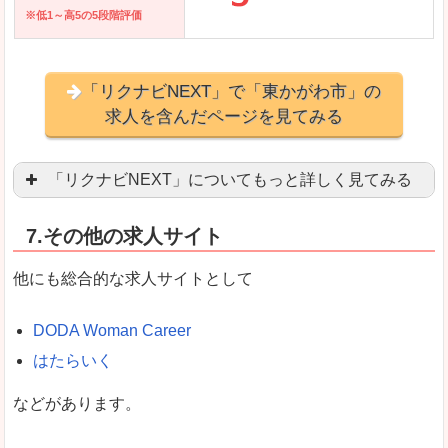
※低1～高5の5段階評価
「リクナビNEXT」で「東かがわ市」の
求人を含んだページを見てみる
「リクナビNEXT」についてもっと詳しく見てみる
営業職を探している方にとっては掲載数も多く、
7.その他の求人サイト
企業側が求める経験、スキルの掲載があり、自分
良いところ
他にも総合的な求人サイトとして
スマートフォンアプリからも転職活動ができます
DODA Woman Career
はたらいく
女性向けに特化していないので、ビジネスライク
などがあります。
悪いところ
女性の転職特集や子育てママ活躍求人などもあり