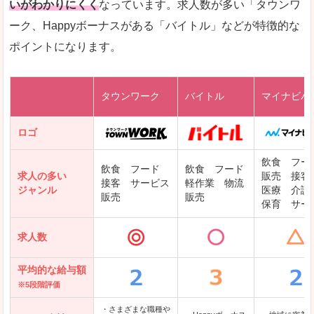
いがわかりにくく
なっています。求人数が多い「タウンワ
ーク、Happyボーナスがある「バイトル」などが特徴的な
レバテックキャリア
ポイントになります。
ギークリー(Geekly)
Green
タウンワーク
バイトル
マイナビバ
DODAエンジニア IT
パソナテック
ロゴ
IT転職ナビ
飲食 フー
飲食 フード
飲食 フード
求人の多い
販売 接客
接客 サービス
軽作業 物流
ジャンル
医療 介護
販売
販売
保育 サー
クリーデンス
求人数
テンプスタッフ
アパレル転職なび
平均的な給与額
※5段階評価
・さまざまな職種や