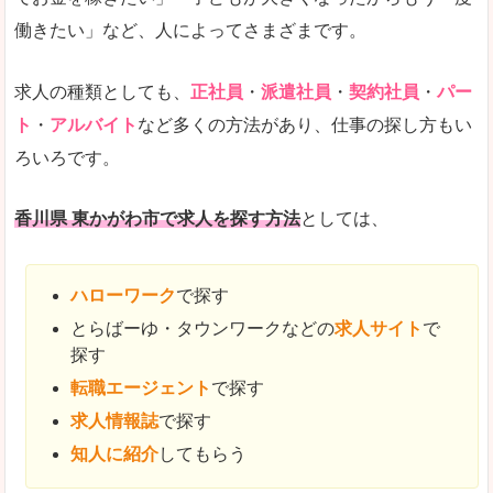
働きたい」など、人によってさまざまです。
求人の種類としても、
正社員
・
派遣社員
・
契約社員
・
パー
ト
・
アルバイト
など多くの方法があり、仕事の探し方もい
ろいろです。
香川県 東かがわ市で求人を探す方法
としては、
ハローワーク
で探す
とらばーゆ・タウンワークなどの
求人サイト
で
探す
転職エージェント
で探す
求人情報誌
で探す
知人に紹介
してもらう