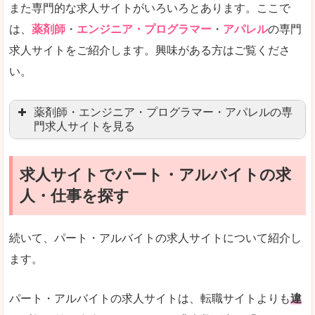
また専門的な求人サイトがいろいろとあります。ここで
未経験
未経験の求人もあります
は、
薬剤師
・
エンジニア・プログラマー
・
アパレル
の専門
求人サイトをご紹介します。興味がある方はご覧くださ
営業職を探している方にとっては、有利なサイト
い。
はじめての転職というよりは、何度か転職を経験
詳しい説明
薬剤師・エンジニア・プログラマー・アパレルの専
検索人気キーワードの上位が「40代」「50代」
門求人サイトを見る
人気度
求人、転職サイトの最大手といってもいいリクル
求人サイトでパート・アルバイトの求
マイナビ薬剤師
文字が大きくて見やすいです。
人・仕事を探す
リクナビ薬剤師
使いやすさ
ファルマスタッフ
また、求人詳細に年代や肩書別などの年収例があ
続いて、パート・アルバイトの求人サイトについて紹介し
薬キャリ(エムスリー)
ます。
ファーマキャリア
メディウェル
「リクナビNEXT」で「綾歌郡宇多津町」の
パート・アルバイトの求人サイトは、転職サイトよりも
違
求人を含んだページを見てみる