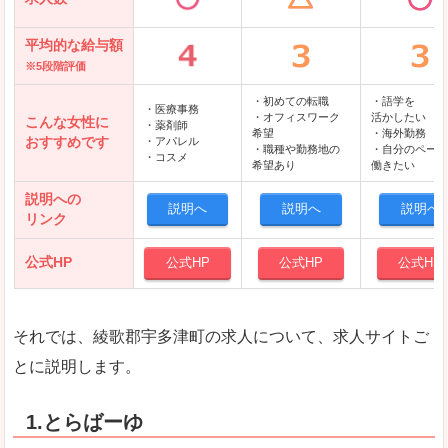
平均的な給与額
※5段階評価
・初めての転職
・語学を
・医療事務
・オフィスワーク
活かしたい
こんな女性に
・薬剤師
希望
・海外勤務
おすすめです
・アパレル
・職種や勤務地の
・自分のペース
・コスメ
希望あり
働きたい
説明への
説明へ
説明へ
説明へ
リンク
公式HP
公式HP
公式HP
公式HP
それでは、綾歌郡宇多津町の求人について、求人サイトご
とに説明します。
1.とらばーゆ