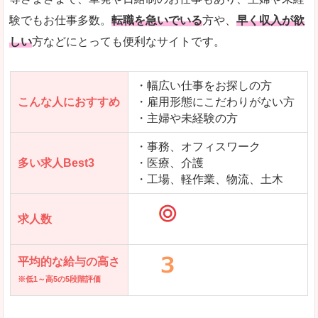
求人を含んだページを見てみる
験でもお仕事多数。
転職を急いでいる
方や、
早く収入が欲
しい
方などにとっても便利なサイトです。
・幅広い仕事をお探しの方
こんな人におすすめ
・雇用形態にこだわりがない方
・主婦や未経験の方
・事務、オフィスワーク
多い求人Best3
・医療、介護
・工場、軽作業、物流、土木
求人数
平均的な給与の高さ
※低1～高5の5段階評価