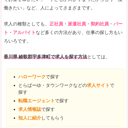
働きたい」など、人によってさまざまです。
求人の種類としても、
正社員
・
派遣社員
・
契約社員
・
パー
ト
・
アルバイト
など多くの方法があり、仕事の探し方もい
ろいろです。
香川県 綾歌郡宇多津町で求人を探す方法
としては、
ハローワーク
で探す
とらばーゆ・タウンワークなどの
求人サイト
で
探す
転職エージェント
で探す
求人情報誌
で探す
知人に紹介
してもらう