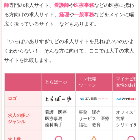
師
専門の求人サイト、
看護師
や
医療事務
などの医療に携わ
る方向けの求人サイト、
経理
や
一般事務
などをメインに幅
広く扱っているサイト、などもあります。
「いっぱいありすぎてどの求人サイトを見ればいいのかよ
くわからない！」そんな方に向けて、ここでは大手の求人
サイトを比較します。
エン転職
マイナビ転
とらばーゆ
ウーマン
女性のおし
ロゴ
看護 医療
事務 販売
オフィスワ
求人の多い
医療事務
サービス 医療
営業
ジャンル
歯科助手
福祉 教育
クリエイテ
求人数