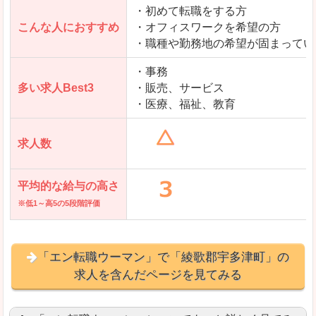
・初めて転職をする方
「とらばーゆ」で「綾歌郡宇多津町」の
こんな人におすすめ
・オフィスワークを希望の方
求人を含んだページを見てみる
・職種や勤務地の希望が固まってい
・事務
多い求人Best3
・販売、サービス
・医療、福祉、教育
求人数
平均的な給与の高さ
※低1～高5の5段階評価
「エン転職ウーマン」で「綾歌郡宇多津町」の
求人を含んだページを見てみる