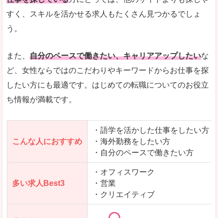
人気度
「エン転職」全体として、会員数がとても多い印
すく、スキルを活かせる求人もたくさん見つかるでしょ
う。
サイトがやさしいピンク色で威圧感がなく、心地
使いやすさ
多少検索しづらいのですが、掲載情報はパッと目
また、
自分のペースで働きたい、キャリアアップしたい
な
ど、女性ならではのこだわりやキーワードからお仕事を探
したい方にも最適です。はじめての転職についてのお役立
ち情報が満載です。
「エン転職ウーマン」で「綾歌郡宇多津町」の
求人を含んだページを見てみる
・語学を活かした仕事をしたい方
こんな人におすすめ
・海外勤務をしたい方
・自分のペースで働きたい方
・オフィスワーク
多い求人Best3
・営業
・クリエイティブ