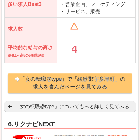
多い求人Best3
・営業企画、マーケティング
・サービス、販売
求人数
平均的な給与の高さ
※低1～高5の5段階評価
「女の転職@type」で「綾歌郡宇多津町」の
求人を含んだページを見てみる
「女の転職@type」についてもっと詳しく見てみる
女性エンジニアに特化した専門サイト(ページ)
があ
6.リクナビNEXT
正社員求人が約80％、正社員で長く働きたい方に
良いところ