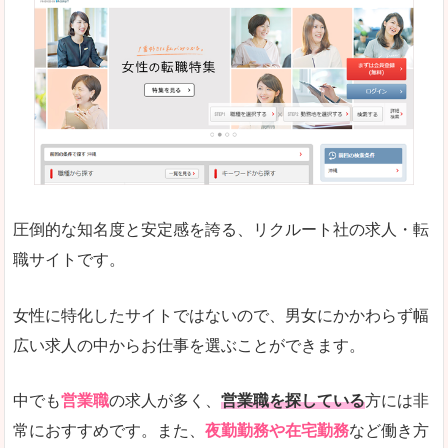
働く女のワーク＆ライフマガジン「woman ty
求人の掲載数が少ないです。
悪いところ
求人の掲載情報の文字が小さめで、少し見づらい
未経験
未経験の求人もあります
圧倒的な知名度と安定感を誇る、リクルート社の求人・転
女性でエンジニア職への転職をお考えの方は、こ
職サイトです。
詳しい説明
全体的にキャリア志向が高く、正社員で長く働い
女性に特化したサイトではないので、男女にかかわらず幅
エンジニア職の求人においては、ほかにない専門
広い求人の中からお仕事を選ぶことができます。
人気度
コンテンツや求人内容の掲載なんかを見ていても
中でも
営業職
の求人が多く、
営業職を探している
方には非
常におすすめです。また、
夜勤勤務や在宅勤務
など働き方