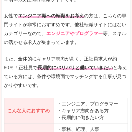
希望する職種の平均時給がすぐにわかるので、給
また、他社転職サイトにはない日払いや週払いと
女性で
エンジニア職への転職をお考え
の方は、こちらの専
詳しい説明
門サイトが非常におすすめです。他社転職サイトにはない
新着案件が続々とアップされるので、転職を急い
カテゴリーなので、
エンジニアやプログラマー
等、スキル
の活かせる求人が集まっています。
女性向けサイトとしては日本最大級、圧倒的求人
人気度
また、全体的にキャリア志向が高く、正社員求人が約
また、上戸彩さんのCMでおなじみなこともあり、
80％！正社員で
長期的にバリバリと働いていきたい
と考え
ている方には、条件や環境面でマッチングする仕事が見つ
全体的にオレンジ色のトーンで、見ていても疲れ
かりやすいです。
使いやすさ
検索条件も充実しており、求人情報がコンパクト
・エンジニア、プログラマー
こんな人におすすめ
・キャリア志向がある方
・長期的に働きたい方
「はたらこindex」で「綾歌郡宇多津町」の
求人を含んだページを見てみる
・事務、経理、人事