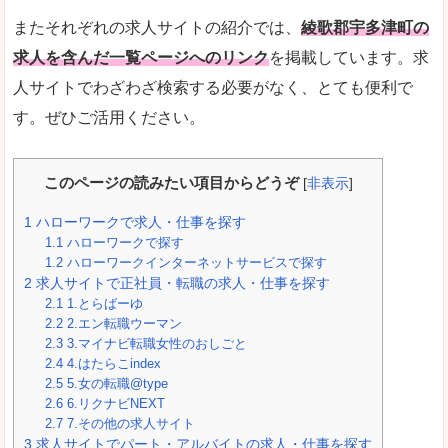
またそれぞれの求人サイトの紹介では、
綾歌郡宇多津町の
求人を含んだ一覧ページへのリンク
を掲載しています。求
人サイトでわざわざ検索する必要がなく、とても便利で
す。ぜひご活用ください。
このページの読みたい項目からどうぞ
[
非表示
]
1
ハローワークで求人・仕事を探す
1.1
ハローワークで探す
1.2
ハローワークインターネットサービスで探す
2
求人サイトで正社員・転職の求人・仕事を探す
2.1
1.とらばーゆ
2.2
2.エン転職ウーマン
2.3
3.マイナビ転職女性のおしごと
2.4
4.はたらこindex
2.5
5.女の転職@type
2.6
6.リクナビNEXT
2.7
7.その他の求人サイト
3
求人サイトでパート・アルバイトの求人・仕事を探す