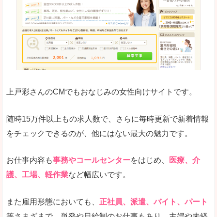
求人の掲載が少し見づらい印象があります。求人
悪いところ
給与が見た目ですぐにわからないことが多いです
未経験
未経験の求人もあります
上戸彩さんのCMでもおなじみの女性向けサイトです。
詳しい説明
サイト内の検索の人気ワードで英語や中国語などが
人気度
普通のマイナビの方を使っている方が多く、女性
随時15万件以上もの求人数で、さらに毎時更新で新着情報
さまざまな検索機能が充実しており、条件面やこ
をチェックできるのが、他にはない最大の魅力です。
使いやすさ
ただし、求人情報が少し見づらいです。
お仕事内容も
事務やコールセンター
をはじめ、
医療、介
護、工場、軽作業
など幅広いです。
「マイナビ転職女性のおしごと」で「綾歌郡宇
また雇用形態においても、
正社員、派遣、バイト、パート
多津町」の
等さまざまで、単発や日給制のお仕事もあり、主婦や未経