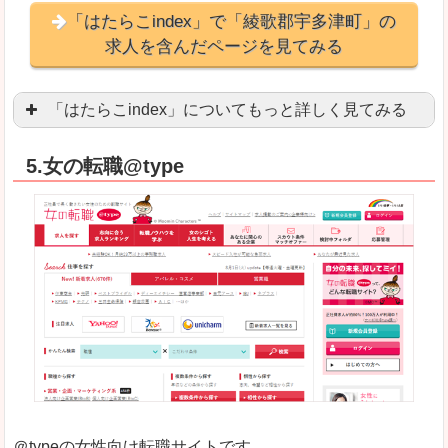
「はたらこindex」で「綾歌郡宇多津町」の
求人を含んだページを見てみる
「はたらこindex」についてもっと詳しく見てみる
ケタ違いな圧倒的求人数の多さに驚きます！15万
5.女の転職@type
求人が毎時更新されます！（他社求人サイトは週2
良いところ
希望職種の平均時給が瞬時にわかります。アルバ
求人数が多すぎて、逆に絞り込みに悩んだり、迷
悪いところ
雇用形態にもよりますが、給与額に幅があります
未経験
未経験の求人もあります
＠typeの女性向け転職サイトです。