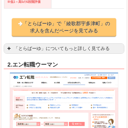
※低1～高5の5段階評価
「とらばーゆ」で「綾歌郡宇多津町」の
求人を含んだページを見てみる
「とらばーゆ」についてもっと詳しく見てみる
アパレル、コスメ、エステティシャン、ネイリス
2.エン転職ウーマン
スマホアプリやソーシャルアカウントが充実して
良いところ
「ファッション・ブランドページ」という検索が
事務などのオフィスワークを探している方にとっ
悪いところ
専門性が強い部分があるので、逆に一般的なお仕