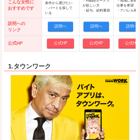
・Happyボーナス
・地域に密着
こんな女性に
条件から選びたい
が欲しい方
仕事を希望
おすすめです
・パートを探して
・給与、給料重視
・アパレル希
いる
説明への
説明へ
説明へ
説明へ
リンク
公式HP
公式HP
公式HP
公式HP
1.タウンワーク