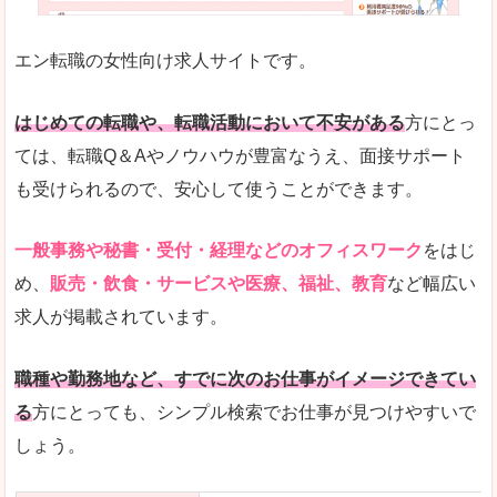
未経験
未経験の求人もあります
エン転職の女性向け求人サイトです。
とにかく、女性ならではの職種の専門性が高いの
また、アパレル・コスメ、エステ・ネイル・美容
はじめての転職や、転職活動において不安がある
方にとっ
詳しい説明
ては、転職Q＆Aやノウハウが豊富なうえ、面接サポート
スマホアプリやソーシャルサービスも充実してお
も受けられるので、安心して使うことができます。
専門性が高いので、これらのお仕事に転職を考え
一般事務や秘書・受付・経理などのオフィスワーク
をはじ
人気度
め、
販売・飲食・サービスや医療、福祉、教育
など幅広い
リクルートグループなので、大手という安心感も
求人が掲載されています。
サイトが華やかで転職へのワクワク感が高まりま
職種や勤務地など、すでに次のお仕事がイメージできてい
使いやすさ
る
方にとっても、シンプル検索でお仕事が見つけやすいで
検索がしやすく、求人詳細にも画像やイラストな
しょう。