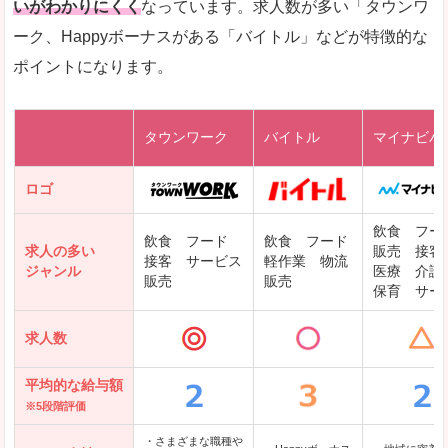
いがわかりにくく
なっています。求人数が多い「タウンワ
ーク、Happyボーナスがある「バイトル」などが特徴的な
レバテックキャリア
ポイントになります。
ギークリー(Geekly)
Green
タウンワーク
バイトル
マイナビバ
DODAエンジニア IT
パソナテック
ロゴ
IT転職ナビ
飲食 フー
飲食 フード
飲食 フード
求人の多い
販売 接客
接客 サービス
軽作業 物流
ジャンル
医療 介護
販売
販売
保育 サー
クリーデンス
求人数
テンプスタッフ
アパレル転職なび
平均的な給与額
※5段階評価
・さまざまな職種や