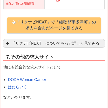
※低1～高5の5段階評価
「リクナビNEXT」で「綾歌郡宇多津町」の
求人を含んだページを見てみる
「リクナビNEXT」についてもっと詳しく見てみる
営業職を探している方にとっては掲載数も多く、
7.その他の求人サイト
企業側が求める経験、スキルの掲載があり、自分
良いところ
他にも総合的な求人サイトとして
スマートフォンアプリからも転職活動ができます
DODA Woman Career
はたらいく
女性向けに特化していないので、ビジネスライク
などがあります。
悪いところ
女性の転職特集や子育てママ活躍求人などもあり