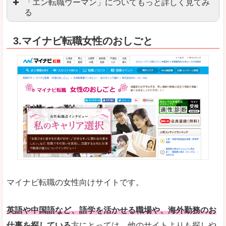
「エン転職ウーマン」についてもっと詳しく見てみ
る
「エン転職」全体としては日本最大級の会員数を
3.マイナビ転職女性のおしごと
職種や勤務地など、すでに次のお仕事がイメージで
良いところ
転職Q＆Aやノウハウが豊富なうえ、面接サポート
求人の掲載数が少ないです。
悪いところ
TOPページからこだわりや条件などをクイックに
未経験
未経験の求人もあります
マイナビ転職の女性向けサイトです。
はじめての転職や、転職活動において不安や心配
詳しい説明
自分でうまく仕事を探せなくても、会員登録をすれ
英語や中国語など、語学を活かせる職場や、海外勤務のお
仕事を探している
方にとっては、他のサイトよりも探しや