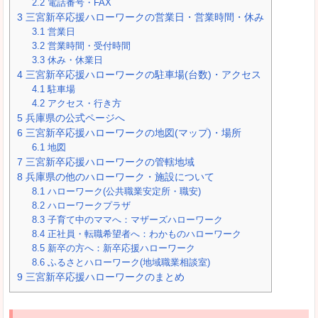
2.2
電話番号・FAX
3
三宮新卒応援ハローワークの営業日・営業時間・休み
3.1
営業日
3.2
営業時間・受付時間
3.3
休み・休業日
4
三宮新卒応援ハローワークの駐車場(台数)・アクセス
4.1
駐車場
4.2
アクセス・行き方
5
兵庫県の公式ページへ
6
三宮新卒応援ハローワークの地図(マップ)・場所
6.1
地図
7
三宮新卒応援ハローワークの管轄地域
8
兵庫県の他のハローワーク・施設について
8.1
ハローワーク(公共職業安定所・職安)
8.2
ハローワークプラザ
8.3
子育て中のママへ：マザーズハローワーク
8.4
正社員・転職希望者へ：わかものハローワーク
8.5
新卒の方へ：新卒応援ハローワーク
8.6
ふるさとハローワーク(地域職業相談室)
9
三宮新卒応援ハローワークのまとめ