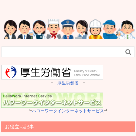

┗
厚生労働省
┛
┗
ハローワークインターネットサービス
┛
お役立ち記事