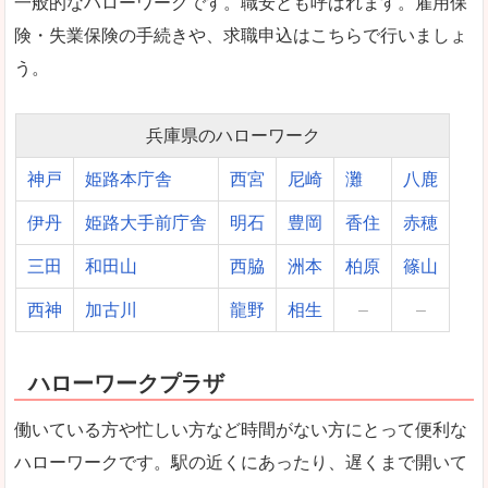
一般的なハローワークです。職安とも呼ばれます。雇用保
険・失業保険の手続きや、求職申込はこちらで行いましょ
う。
兵庫県のハローワーク
神戸
姫路本庁舎
西宮
尼崎
灘
八鹿
伊丹
姫路大手前庁舎
明石
豊岡
香住
赤穂
三田
和田山
西脇
洲本
柏原
篠山
西神
加古川
龍野
相生
–
–
ハローワークプラザ
働いている方や忙しい方など時間がない方にとって便利な
ハローワークです。駅の近くにあったり、遅くまで開いて