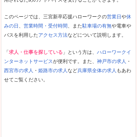
このページでは、三宮新卒応援ハローワークの
営業日
や
休
みの日
、
営業時間・受付時間
、また
駐車場の有無
や電車や
バスを利用した
アクセス方法
などについて説明します。
「
求人・仕事を探している
」という方は、
ハローワークイ
ンターネットサービス
が便利です。また、
神戸市の求人
・
西宮市の求人
・
姫路市の求人
など
兵庫県全体の求人
もあわ
せてご覧ください。