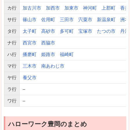
カ行
加古川市
加西市
加東市
神河町
上郡町
香美
サ行
篠山市
佐用町
三田市
宍粟市
新温泉町
洲本
タ行
太子町
高砂市
多可町
宝塚市
たつの市
丹波
ナ行
西宮市
西脇市
ハ行
播磨町
姫路市
福崎町
マ行
三木市
南あわじ市
ヤ行
養父市
ラ行
–
ワ行
–
ハローワーク豊岡のまとめ