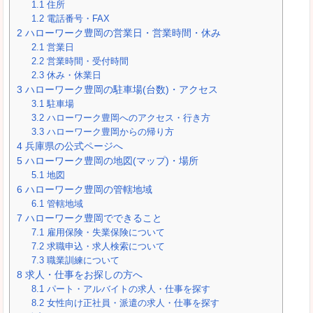
1.1
住所
1.2
電話番号・FAX
2
ハローワーク豊岡の営業日・営業時間・休み
2.1
営業日
2.2
営業時間・受付時間
2.3
休み・休業日
3
ハローワーク豊岡の駐車場(台数)・アクセス
3.1
駐車場
3.2
ハローワーク豊岡へのアクセス・行き方
3.3
ハローワーク豊岡からの帰り方
4
兵庫県の公式ページへ
5
ハローワーク豊岡の地図(マップ)・場所
5.1
地図
6
ハローワーク豊岡の管轄地域
6.1
管轄地域
7
ハローワーク豊岡でできること
7.1
雇用保険・失業保険について
7.2
求職申込・求人検索について
7.3
職業訓練について
8
求人・仕事をお探しの方へ
8.1
パート・アルバイトの求人・仕事を探す
8.2
女性向け正社員・派遣の求人・仕事を探す