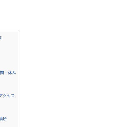
示
]
間・休み
アクセス
場所