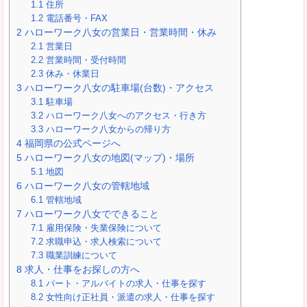
1.1
住所
1.2
電話番号・FAX
2
ハローワーク八女の営業日・営業時間・休み
2.1
営業日
2.2
営業時間・受付時間
2.3
休み・休業日
3
ハローワーク八女の駐車場(台数)・アクセス
3.1
駐車場
3.2
ハローワーク八女へのアクセス・行き方
3.3
ハローワーク八女からの帰り方
4
福岡県の公式ページへ
5
ハローワーク八女の地図(マップ)・場所
5.1
地図
6
ハローワーク八女の管轄地域
6.1
管轄地域
7
ハローワーク八女でできること
7.1
雇用保険・失業保険について
7.2
求職申込・求人検索について
7.3
職業訓練について
8
求人・仕事をお探しの方へ
8.1
パート・アルバイトの求人・仕事を探す
8.2
女性向け正社員・派遣の求人・仕事を探す