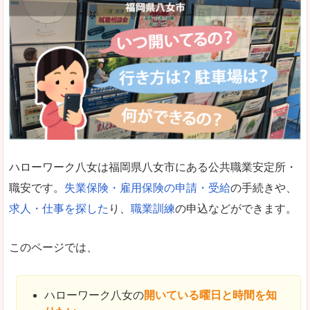
ハローワーク八女は福岡県八女市にある公共職業安定所・
職安です。
失業保険・雇用保険の申請・受給
の手続きや、
求人・仕事を探した
り、
職業訓練
の申込などができます。
このページでは、
ハローワーク八女の
開いている曜日と時間を知