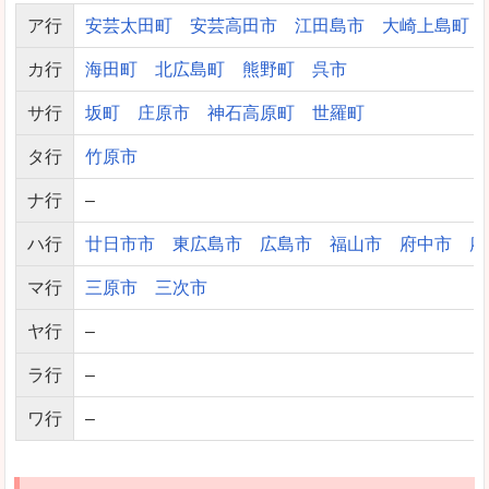
ア行
安芸太田町
安芸高田市
江田島市
大崎上島町
カ行
海田町
北広島町
熊野町
呉市
サ行
坂町
庄原市
神石高原町
世羅町
タ行
竹原市
ナ行
–
ハ行
廿日市市
東広島市
広島市
福山市
府中市
府
マ行
三原市
三次市
ヤ行
–
ラ行
–
ワ行
–