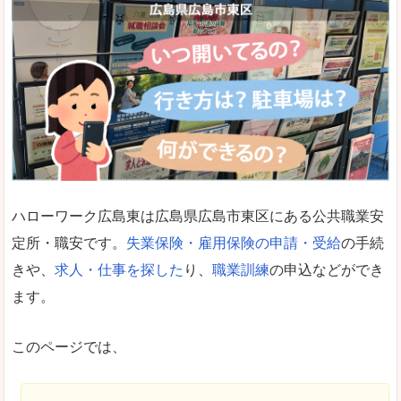
ハローワーク広島東は広島県広島市東区にある公共職業安
定所・職安です。
失業保険・雇用保険の申請・受給
の手続
きや、
求人・仕事を探した
り、
職業訓練
の申込などができ
ます。
このページでは、