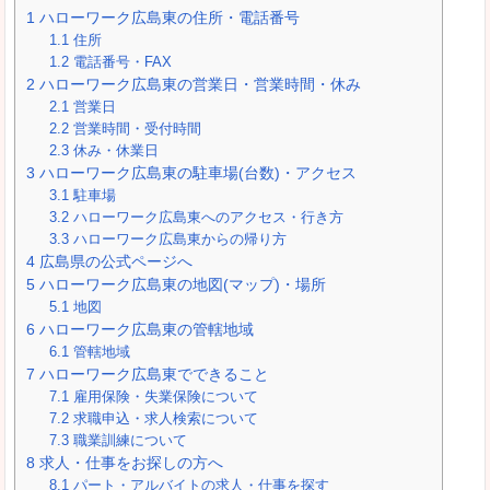
1
ハローワーク広島東の住所・電話番号
1.1
住所
1.2
電話番号・FAX
2
ハローワーク広島東の営業日・営業時間・休み
2.1
営業日
2.2
営業時間・受付時間
2.3
休み・休業日
3
ハローワーク広島東の駐車場(台数)・アクセス
3.1
駐車場
3.2
ハローワーク広島東へのアクセス・行き方
3.3
ハローワーク広島東からの帰り方
4
広島県の公式ページへ
5
ハローワーク広島東の地図(マップ)・場所
5.1
地図
6
ハローワーク広島東の管轄地域
6.1
管轄地域
7
ハローワーク広島東でできること
7.1
雇用保険・失業保険について
7.2
求職申込・求人検索について
7.3
職業訓練について
8
求人・仕事をお探しの方へ
8.1
パート・アルバイトの求人・仕事を探す