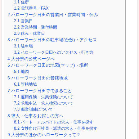
1.1
住所
1.2
電話番号・FAX
2
ハローワーク日田の営業日・営業時間・休み
2.1
営業日
2.2
営業時間・受付時間
2.3
休み・休業日
3
ハローワーク日田の駐車場(台数)・アクセス
3.1
駐車場
3.2
ハローワーク日田へのアクセス・行き方
4
大分県の公式ページへ
5
ハローワーク日田の地図(マップ)・場所
5.1
地図
6
ハローワーク日田の管轄地域
6.1
管轄地域
7
ハローワーク日田でできること
7.1
雇用保険・失業保険について
7.2
求職申込・求人検索について
7.3
職業訓練について
8
求人・仕事をお探しの方へ
8.1
パート・アルバイトの求人・仕事を探す
8.2
女性向け正社員・派遣の求人・仕事を探す
9
大分県のほかのハローワークって？