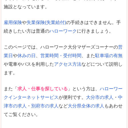
施設となっています。
雇用保険
や
失業保険(失業給付)
の手続きはできません。手
続きしたい方は普通の
ハローワーク
に行きましょう。
このページでは、ハローワーク大分マザーズコーナーの
営
業日
や
休みの日
、
営業時間・受付時間
、また
駐車場の有無
や電車やバスを利用した
アクセス方法
などについて説明し
ます。
また「
求人・仕事を探している
」という方は、
ハローワー
クインターネットサービス
が便利です。
大分市の求人
・
中
津市の求人
・
別府市の求人
など
大分県全体の求人
もあわせ
てご覧ください。