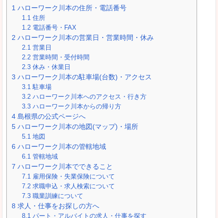
1
ハローワーク川本の住所・電話番号
1.1
住所
1.2
電話番号・FAX
2
ハローワーク川本の営業日・営業時間・休み
2.1
営業日
2.2
営業時間・受付時間
2.3
休み・休業日
3
ハローワーク川本の駐車場(台数)・アクセス
3.1
駐車場
3.2
ハローワーク川本へのアクセス・行き方
3.3
ハローワーク川本からの帰り方
4
島根県の公式ページへ
5
ハローワーク川本の地図(マップ)・場所
5.1
地図
6
ハローワーク川本の管轄地域
6.1
管轄地域
7
ハローワーク川本でできること
7.1
雇用保険・失業保険について
7.2
求職申込・求人検索について
7.3
職業訓練について
8
求人・仕事をお探しの方へ
8.1
パート・アルバイトの求人・仕事を探す