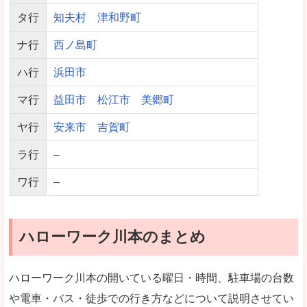
タ行
知夫村
津和野町
ナ行
西ノ島町
ハ行
浜田市
マ行
益田市
松江市
美郷町
ヤ行
安来市
吉賀町
ラ行
–
ワ行
–
ハローワーク川本のまとめ
ハローワーク川本の開いている曜日・時間、駐車場の台数
や電車・バス・徒歩での行き方などについて説明させてい