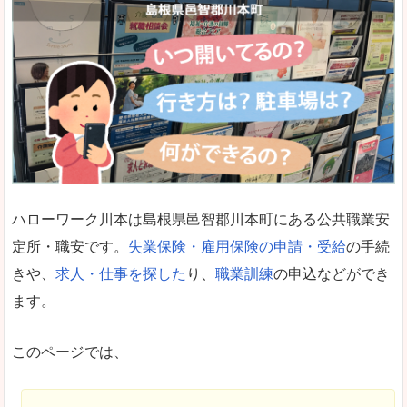
ハローワーク川本は島根県邑智郡川本町にある公共職業安
定所・職安です。
失業保険・雇用保険の申請・受給
の手続
きや、
求人・仕事を探した
り、
職業訓練
の申込などができ
ます。
このページでは、