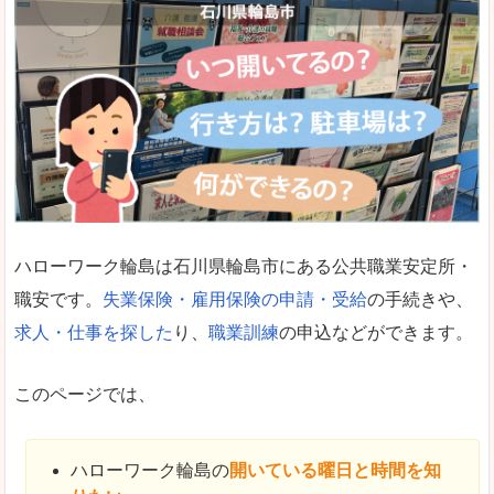
ハローワーク輪島は石川県輪島市にある公共職業安定所・
職安です。
失業保険・雇用保険の申請・受給
の手続きや、
求人・仕事を探した
り、
職業訓練
の申込などができます。
このページでは、
ハローワーク輪島の
開いている曜日と時間を知