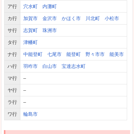
ア行
穴水町
内灘町
カ行
加賀市
金沢市
かほく市
川北町
小松市
サ行
志賀町
珠洲市
タ行
津幡町
ナ行
中能登町
七尾市
能登町
野々市市
能美市
ハ行
羽咋市
白山市
宝達志水町
マ行
–
ヤ行
–
ラ行
–
ワ行
輪島市