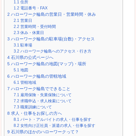
1.1
住所
1.2
電話番号・FAX
2
ハローワーク輪島の営業日・営業時間・休み
2.1
営業日
2.2
営業時間・受付時間
2.3
休み・休業日
3
ハローワーク輪島の駐車場(台数)・アクセス
3.1
駐車場
3.2
ハローワーク輪島へのアクセス・行き方
4
石川県の公式ページへ
5
ハローワーク輪島の地図(マップ)・場所
5.1
地図
6
ハローワーク輪島の管轄地域
6.1
管轄地域
7
ハローワーク輪島でできること
7.1
雇用保険・失業保険について
7.2
求職申込・求人検索について
7.3
職業訓練について
8
求人・仕事をお探しの方へ
8.1
パート・アルバイトの求人・仕事を探す
8.2
女性向け正社員・派遣の求人・仕事を探す
9
石川県のほかのハローワークって？