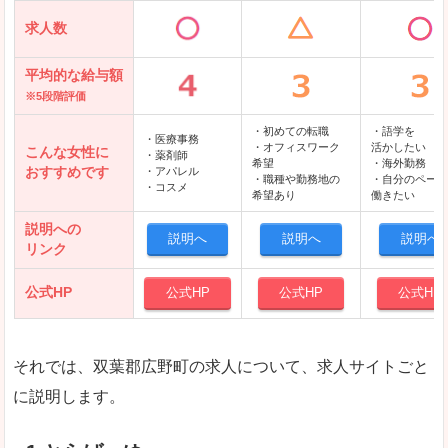
求人数
平均的な給与額
※5段階評価
・初めての転職
・語学を
・医療事務
・オフィスワーク
活かしたい
こんな女性に
・薬剤師
希望
・海外勤務
おすすめです
・アパレル
・職種や勤務地の
・自分のペース
・コスメ
希望あり
働きたい
説明への
説明へ
説明へ
説明へ
リンク
公式HP
公式HP
公式HP
公式HP
それでは、双葉郡広野町の求人について、求人サイトごと
に説明します。