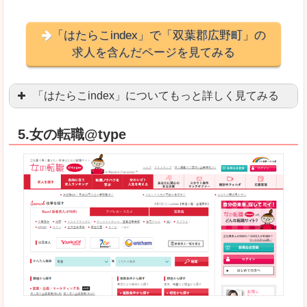
「はたらこindex」で「双葉郡広野町」の
求人を含んだページを見てみる
「はたらこindex」についてもっと詳しく見てみる
ケタ違いな圧倒的求人数の多さに驚きます！15万
5.女の転職@type
求人が毎時更新されます！（他社求人サイトは週2
良いところ
希望職種の平均時給が瞬時にわかります。アルバ
求人数が多すぎて、逆に絞り込みに悩んだり、迷
悪いところ
雇用形態にもよりますが、給与額に幅があります
未経験
未経験の求人もあります