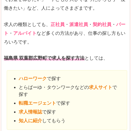
働きたい」など、人によってさまざまです。
求人の種類としても、
正社員
・
派遣社員
・
契約社員
・
パー
ト
・
アルバイト
など多くの方法があり、仕事の探し方もい
ろいろです。
福島県 双葉郡広野町で求人を探す方法
としては、
ハローワーク
で探す
とらばーゆ・タウンワークなどの
求人サイト
で
探す
転職エージェント
で探す
求人情報誌
で探す
知人に紹介
してもらう