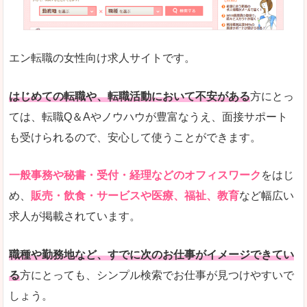
未経験
未経験の求人もあります
エン転職の女性向け求人サイトです。
とにかく、女性ならではの職種の専門性が高いの
また、アパレル・コスメ、エステ・ネイル・美容
はじめての転職や、転職活動において不安がある
方にとっ
詳しい説明
ては、転職Q＆Aやノウハウが豊富なうえ、面接サポート
スマホアプリやソーシャルサービスも充実してお
も受けられるので、安心して使うことができます。
専門性が高いので、これらのお仕事に転職を考え
一般事務や秘書・受付・経理などのオフィスワーク
をはじ
人気度
め、
販売・飲食・サービスや医療、福祉、教育
など幅広い
リクルートグループなので、大手という安心感も
求人が掲載されています。
サイトが華やかで転職へのワクワク感が高まりま
職種や勤務地など、すでに次のお仕事がイメージできてい
使いやすさ
る
方にとっても、シンプル検索でお仕事が見つけやすいで
検索がしやすく、求人詳細にも画像やイラストな
しょう。