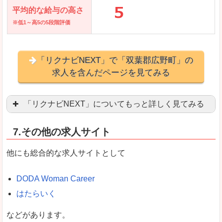
平均的な給与の高さ
※低1～高5の5段階評価
「リクナビNEXT」で「双葉郡広野町」の
求人を含んだページを見てみる
「リクナビNEXT」についてもっと詳しく見てみる
営業職を探している方にとっては掲載数も多く、
7.その他の求人サイト
企業側が求める経験、スキルの掲載があり、自分
良いところ
他にも総合的な求人サイトとして
スマートフォンアプリからも転職活動ができます
DODA Woman Career
はたらいく
女性向けに特化していないので、ビジネスライク
などがあります。
悪いところ