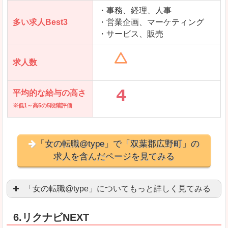
求人を含んだページを見てみる
・事務、経理、人事
多い求人Best3
・営業企画、マーケティング
・サービス、販売
求人数
平均的な給与の高さ
※低1～高5の5段階評価
「女の転職@type」で「双葉郡広野町」の
求人を含んだページを見てみる
「女の転職@type」についてもっと詳しく見てみる
女性エンジニアに特化した専門サイト(ページ)
があ
6.リクナビNEXT