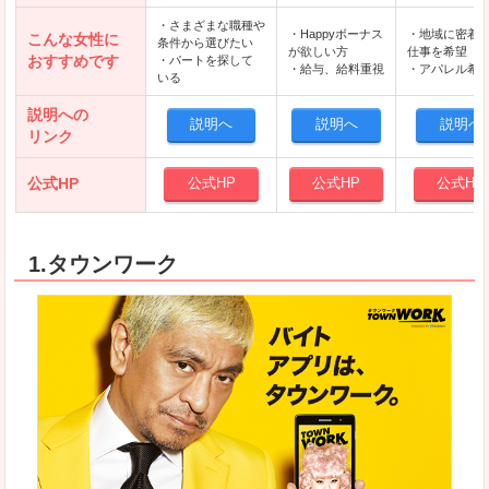
・さまざまな職種や
・Happyボーナス
・地域に密着
こんな女性に
条件から選びたい
が欲しい方
仕事を希望
おすすめです
・パートを探して
・給与、給料重視
・アパレル希
いる
説明への
説明へ
説明へ
説明へ
リンク
公式HP
公式HP
公式HP
公式HP
1.タウンワーク