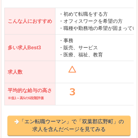
・初めて転職をする方
「とらばーゆ」で「双葉郡広野町」の
こんな人におすすめ
・オフィスワークを希望の方
求人を含んだページを見てみる
・職種や勤務地の希望が固まってい
・事務
多い求人Best3
・販売、サービス
・医療、福祉、教育
求人数
平均的な給与の高さ
※低1～高5の5段階評価
「エン転職ウーマン」で「双葉郡広野町」の
求人を含んだページを見てみる