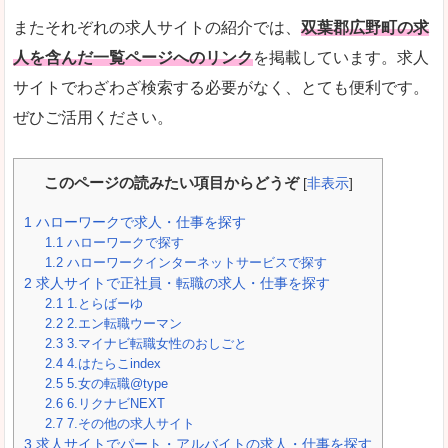
またそれぞれの求人サイトの紹介では、
双葉郡広野町の求
人を含んだ一覧ページへのリンク
を掲載しています。求人
サイトでわざわざ検索する必要がなく、とても便利です。
ぜひご活用ください。
このページの読みたい項目からどうぞ
[
非表示
]
1
ハローワークで求人・仕事を探す
1.1
ハローワークで探す
1.2
ハローワークインターネットサービスで探す
2
求人サイトで正社員・転職の求人・仕事を探す
2.1
1.とらばーゆ
2.2
2.エン転職ウーマン
2.3
3.マイナビ転職女性のおしごと
2.4
4.はたらこindex
2.5
5.女の転職@type
2.6
6.リクナビNEXT
2.7
7.その他の求人サイト
3
求人サイトでパート・アルバイトの求人・仕事を探す