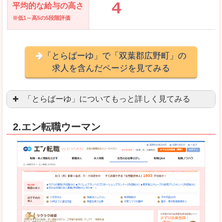
平均的な給与の高さ
※低1～高5の5段階評価
「とらばーゆ」で「双葉郡広野町」の
求人を含んだページを見てみる
「とらばーゆ」についてもっと詳しく見てみる
アパレル、コスメ、エステティシャン、ネイリス
2.エン転職ウーマン
スマホアプリやソーシャルアカウントが充実して
良いところ
「ファッション・ブランドページ」という検索が
事務などのオフィスワークを探している方にとっ
悪いところ
専門性が強い部分があるので、逆に一般的なお仕