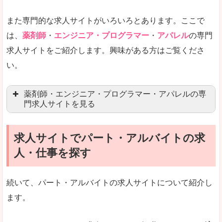
女性の転職特集や子育てママ活躍求人などもあり
また専門的な求人サイトがいろいろとあります。ここで
未経験
未経験の求人もあります
は、
薬剤師
・
エンジニア・プログラマー
・
アパレル
の専門
求人サイトをご紹介します。興味がある方はご覧くださ
営業職を探している方にとっては、有利なサイト
い。
はじめての転職というよりは、何度か転職を経験
詳しい説明
薬剤師・エンジニア・プログラマー・アパレルの専
検索人気キーワードの上位が「40代」「50代」
門求人サイトを見る
人気度
求人、転職サイトの最大手といってもいいリクル
求人サイトでパート・アルバイトの求
マイナビ薬剤師
文字が大きくて見やすいです。
人・仕事を探す
リクナビ薬剤師
使いやすさ
ファルマスタッフ
また、求人詳細に年代や肩書別などの年収例があ
続いて、パート・アルバイトの求人サイトについて紹介し
薬キャリ(エムスリー)
ます。
ファーマキャリア
メディウェル
「リクナビNEXT」で「双葉郡広野町」の