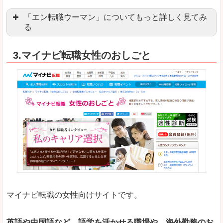
「エン転職ウーマン」についてもっと詳しく見てみ
る
「エン転職」全体としては日本最大級の会員数を
3.マイナビ転職女性のおしごと
職種や勤務地など、すでに次のお仕事がイメージで
良いところ
転職Q＆Aやノウハウが豊富なうえ、面接サポート
求人の掲載数が少ないです。
悪いところ
TOPページからこだわりや条件などをクイックに
未経験
未経験の求人もあります
マイナビ転職の女性向けサイトです。
はじめての転職や、転職活動において不安や心配
詳しい説明
自分でうまく仕事を探せなくても、会員登録をすれ
英語や中国語など、語学を活かせる職場や、海外勤務のお