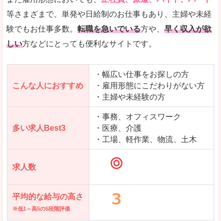
野町」の
等さまざまで、単発や日給制のお仕事もあり、主婦や未経
求人を含んだページを見てみる
験でもお仕事多数。
転職を急いでいる
方や、
早く収入が欲
しい
方などにとっても便利なサイトです。
・幅広い仕事をお探しの方
こんな人におすすめ
・雇用形態にこだわりがない方
・主婦や未経験の方
・事務、オフィスワーク
多い求人Best3
・医療、介護
・工場、軽作業、物流、土木
求人数
平均的な給与の高さ
※低1～高5の5段階評価