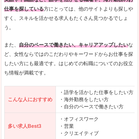
仕事を探している
方にとっては、他のサイトよりも探しや
人気度
「エン転職」全体として、会員数がとても多い印
すく、スキルを活かせる求人もたくさん見つかるでしょ
う。
サイトがやさしいピンク色で威圧感がなく、心地
使いやすさ
多少検索しづらいのですが、掲載情報はパッと目
また、
自分のペースで働きたい、キャリアアップしたい
な
ど、女性ならではのこだわりやキーワードからお仕事を探
したい方にも最適です。はじめての転職についてのお役立
ち情報が満載です。
「エン転職ウーマン」で「双葉郡広野町」の
求人を含んだページを見てみる
・語学を活かした仕事をしたい方
こんな人におすすめ
・海外勤務をしたい方
・自分のペースで働きたい方
・オフィスワーク
多い求人Best3
・営業
・クリエイティブ