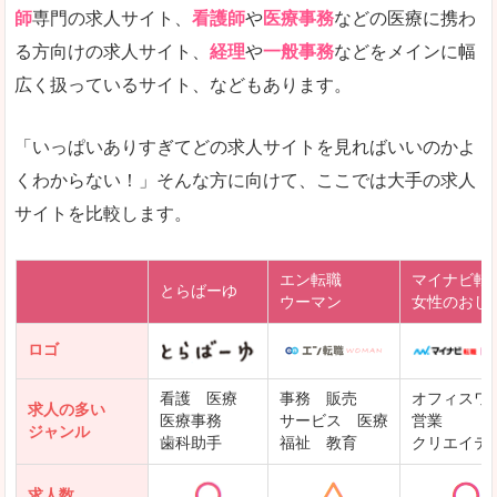
師
専門の求人サイト、
看護師
や
医療事務
などの医療に携わ
る方向けの求人サイト、
経理
や
一般事務
などをメインに幅
広く扱っているサイト、などもあります。
「いっぱいありすぎてどの求人サイトを見ればいいのかよ
くわからない！」そんな方に向けて、ここでは大手の求人
サイトを比較します。
エン転職
マイナビ転
とらばーゆ
ウーマン
女性のおし
ロゴ
看護 医療
事務 販売
オフィスワ
求人の多い
医療事務
サービス 医療
営業
ジャンル
歯科助手
福祉 教育
クリエイテ
求人数