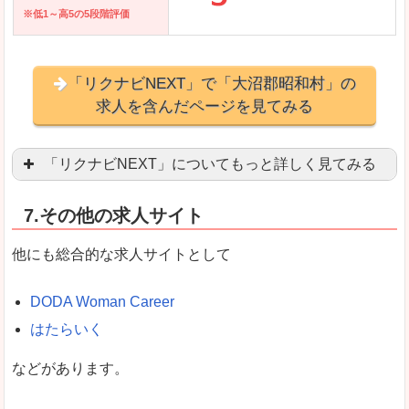
※低1～高5の5段階評価
「リクナビNEXT」で「大沼郡昭和村」の
求人を含んだページを見てみる
「リクナビNEXT」についてもっと詳しく見てみる
営業職を探している方にとっては掲載数も多く、
7.その他の求人サイト
企業側が求める経験、スキルの掲載があり、自分
良いところ
他にも総合的な求人サイトとして
スマートフォンアプリからも転職活動ができます
DODA Woman Career
はたらいく
女性向けに特化していないので、ビジネスライク
などがあります。
悪いところ
女性の転職特集や子育てママ活躍求人などもあり