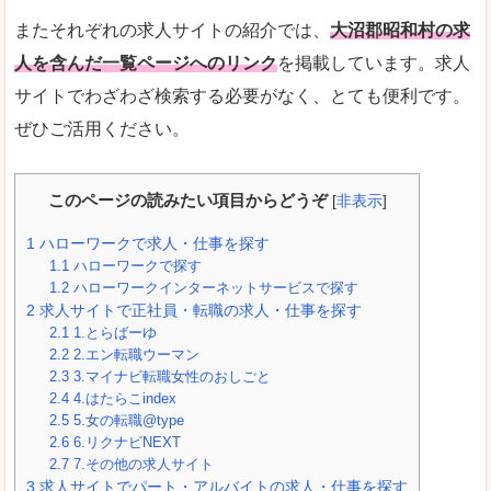
またそれぞれの求人サイトの紹介では、
大沼郡昭和村の求
人を含んだ一覧ページへのリンク
を掲載しています。求人
サイトでわざわざ検索する必要がなく、とても便利です。
ぜひご活用ください。
このページの読みたい項目からどうぞ
[
非表示
]
1
ハローワークで求人・仕事を探す
1.1
ハローワークで探す
1.2
ハローワークインターネットサービスで探す
2
求人サイトで正社員・転職の求人・仕事を探す
2.1
1.とらばーゆ
2.2
2.エン転職ウーマン
2.3
3.マイナビ転職女性のおしごと
2.4
4.はたらこindex
2.5
5.女の転職@type
2.6
6.リクナビNEXT
2.7
7.その他の求人サイト
3
求人サイトでパート・アルバイトの求人・仕事を探す