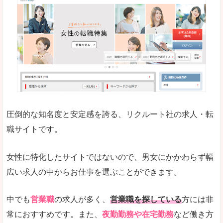
働く女のワーク＆ライフマガジン「woman ty
求人の掲載数が少ないです。
悪いところ
求人の掲載情報の文字が小さめで、少し見づらい
未経験
未経験の求人もあります
圧倒的な知名度と安定感を誇る、リクルート社の求人・転
女性でエンジニア職への転職をお考えの方は、こ
職サイトです。
詳しい説明
全体的にキャリア志向が高く、正社員で長く働い
女性に特化したサイトではないので、男女にかかわらず幅
エンジニア職の求人においては、ほかにない専門
広い求人の中からお仕事を選ぶことができます。
人気度
コンテンツや求人内容の掲載なんかを見ていても
中でも
営業職
の求人が多く、
営業職を探している
方には非
常におすすめです。また、
夜勤勤務や在宅勤務
など働き方