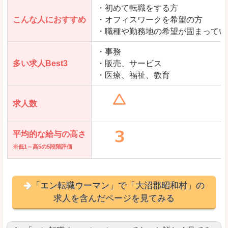
・初めて転職をする方
「とらばーゆ」で「大沼郡昭和村」の
こんな人におすすめ
・オフィスワークを希望の方
求人を含んだページを見てみる
・職種や勤務地の希望が固まってい
・事務
多い求人Best3
・販売、サービス
・医療、福祉、教育
求人数
平均的な給与の高さ
※低1～高5の5段階評価
「エン転職ウーマン」で「大沼郡昭和村」の
求人を含んだページを見てみる