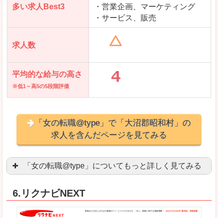
多い求人Best3
・営業企画、マーケティング
・サービス、販売
求人数
平均的な給与の高さ
※低1～高5の5段階評価
「女の転職@type」で「大沼郡昭和村」の
求人を含んだページを見てみる
「女の転職@type」についてもっと詳しく見てみる
女性エンジニアに特化した専門サイト(ページ)
があ
6.リクナビNEXT
正社員求人が約80％、正社員で長く働きたい方に
良いところ