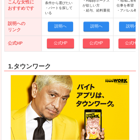
・Happyボーナス
・地域に密着
こんな女性に
条件から選びたい
が欲しい方
仕事を希望
おすすめです
・パートを探して
・給与、給料重視
・アパレル希
いる
説明への
説明へ
説明へ
説明へ
リンク
公式HP
公式HP
公式HP
公式HP
1.タウンワーク