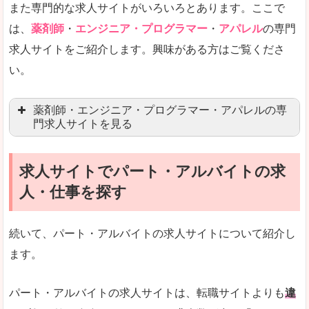
また専門的な求人サイトがいろいろとあります。ここで
未経験
未経験の求人もあります
は、
薬剤師
・
エンジニア・プログラマー
・
アパレル
の専門
求人サイトをご紹介します。興味がある方はご覧くださ
営業職を探している方にとっては、有利なサイト
い。
はじめての転職というよりは、何度か転職を経験
詳しい説明
薬剤師・エンジニア・プログラマー・アパレルの専
検索人気キーワードの上位が「40代」「50代」
門求人サイトを見る
人気度
求人、転職サイトの最大手といってもいいリクル
求人サイトでパート・アルバイトの求
マイナビ薬剤師
文字が大きくて見やすいです。
人・仕事を探す
リクナビ薬剤師
使いやすさ
ファルマスタッフ
また、求人詳細に年代や肩書別などの年収例があ
続いて、パート・アルバイトの求人サイトについて紹介し
薬キャリ(エムスリー)
ます。
ファーマキャリア
メディウェル
「リクナビNEXT」で「大沼郡昭和村」の
パート・アルバイトの求人サイトは、転職サイトよりも
違
求人を含んだページを見てみる