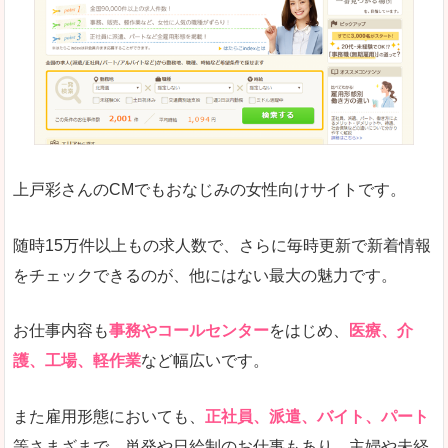
求人の掲載が少し見づらい印象があります。求人
悪いところ
給与が見た目ですぐにわからないことが多いです
未経験
未経験の求人もあります
上戸彩さんのCMでもおなじみの女性向けサイトです。
詳しい説明
サイト内の検索の人気ワードで英語や中国語などが
人気度
普通のマイナビの方を使っている方が多く、女性
随時15万件以上もの求人数で、さらに毎時更新で新着情報
さまざまな検索機能が充実しており、条件面やこ
をチェックできるのが、他にはない最大の魅力です。
使いやすさ
ただし、求人情報が少し見づらいです。
お仕事内容も
事務やコールセンター
をはじめ、
医療、介
護、工場、軽作業
など幅広いです。
「マイナビ転職女性のおしごと」で「大沼郡昭
また雇用形態においても、
正社員、派遣、バイト、パート
和村」の
等さまざまで、単発や日給制のお仕事もあり、主婦や未経