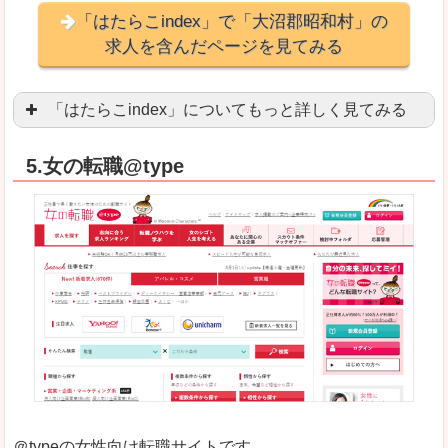
「はたらこindex」で「大沼郡昭和村」の
求人を含んだページを見てみる
「はたらこindex」についてもっと詳しく見てみる
ケタ違いな圧倒的求人数の多さに驚きます！15万
5.女の転職@type
求人が毎時更新されます！（他社求人サイトは週2
良いところ
希望職種の平均時給が瞬時にわかります。アルバ
求人数が多すぎて、逆に絞り込みに悩んだり、迷
悪いところ
雇用形態にもよりますが、給与額に幅があります
未経験
未経験の求人もあります
＠typeの女性向け転職サイトです。