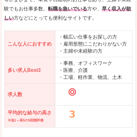
求人を含んだページを見てみる
験でもお仕事多数。
転職を急いでいる
方や、
早く収入が欲
しい
方などにとっても便利なサイトです。
・幅広い仕事をお探しの方
こんな人におすすめ
・雇用形態にこだわりがない方
・主婦や未経験の方
・事務、オフィスワーク
多い求人Best3
・医療、介護
・工場、軽作業、物流、土木
求人数
平均的な給与の高さ
※低1～高5の5段階評価