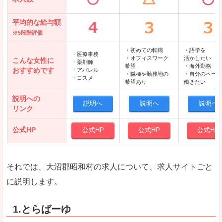
平均的な給与額
※5段階評価
・初めての転職
・語学を
・医療事務
・オフィスワーク
活かしたい
こんな女性に
・薬剤師
希望
・海外勤務
おすすめです
・アパレル
・職種や勤務地の
・自分のペース
・コスメ
希望あり
働きたい
説明への
説明へ
説明へ
説明へ
リンク
公式HP
公式HP
公式HP
公式HP
それでは、大沼郡昭和村の求人について、求人サイトごと
に説明します。
1.とらばーゆ