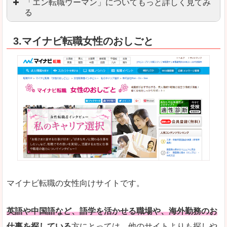
「エン転職ウーマン」についてもっと詳しく見てみ
る
「エン転職」全体としては日本最大級の会員数を
3.マイナビ転職女性のおしごと
職種や勤務地など、すでに次のお仕事がイメージで
良いところ
転職Q＆Aやノウハウが豊富なうえ、面接サポート
求人の掲載数が少ないです。
悪いところ
TOPページからこだわりや条件などをクイックに
未経験
未経験の求人もあります
マイナビ転職の女性向けサイトです。
はじめての転職や、転職活動において不安や心配
詳しい説明
自分でうまく仕事を探せなくても、会員登録をすれ
英語や中国語など、語学を活かせる職場や、海外勤務のお
仕事を探している
方にとっては、他のサイトよりも探しや