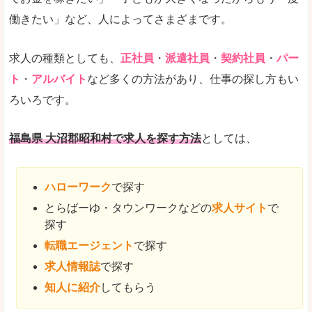
働きたい」など、人によってさまざまです。
求人の種類としても、
正社員
・
派遣社員
・
契約社員
・
パー
ト
・
アルバイト
など多くの方法があり、仕事の探し方もい
ろいろです。
福島県 大沼郡昭和村で求人を探す方法
としては、
ハローワーク
で探す
とらばーゆ・タウンワークなどの
求人サイト
で
探す
転職エージェント
で探す
求人情報誌
で探す
知人に紹介
してもらう