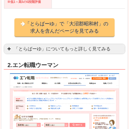
※低1～高5の5段階評価
「とらばーゆ」で「大沼郡昭和村」の
求人を含んだページを見てみる
「とらばーゆ」についてもっと詳しく見てみる
アパレル、コスメ、エステティシャン、ネイリス
2.エン転職ウーマン
スマホアプリやソーシャルアカウントが充実して
良いところ
「ファッション・ブランドページ」という検索が
事務などのオフィスワークを探している方にとっ
悪いところ
専門性が強い部分があるので、逆に一般的なお仕