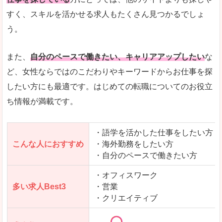
人気度
「エン転職」全体として、会員数がとても多い印
すく、スキルを活かせる求人もたくさん見つかるでしょ
う。
サイトがやさしいピンク色で威圧感がなく、心地
使いやすさ
多少検索しづらいのですが、掲載情報はパッと目
また、
自分のペースで働きたい、キャリアアップしたい
な
ど、女性ならではのこだわりやキーワードからお仕事を探
したい方にも最適です。はじめての転職についてのお役立
ち情報が満載です。
「エン転職ウーマン」で「大沼郡昭和村」の
求人を含んだページを見てみる
・語学を活かした仕事をしたい方
こんな人におすすめ
・海外勤務をしたい方
・自分のペースで働きたい方
・オフィスワーク
多い求人Best3
・営業
・クリエイティブ