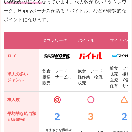
いがわかりにくく
なっています。求人数が多い「タウンワ
ーク、Happyボーナスがある「バイトル」などが特徴的な
レバテックキャリア
ポイントになります。
ギークリー(Geekly)
Green
タウンワーク
バイトル
マイナビバ
DODAエンジニア IT
パソナテック
ロゴ
IT転職ナビ
飲食 フー
飲食 フード
飲食 フード
求人の多い
販売 接客
接客 サービス
軽作業 物流
ジャンル
医療 介護
販売
販売
保育 サー
クリーデンス
求人数
テンプスタッフ
アパレル転職なび
平均的な給与額
※5段階評価
・さまざまな職種や