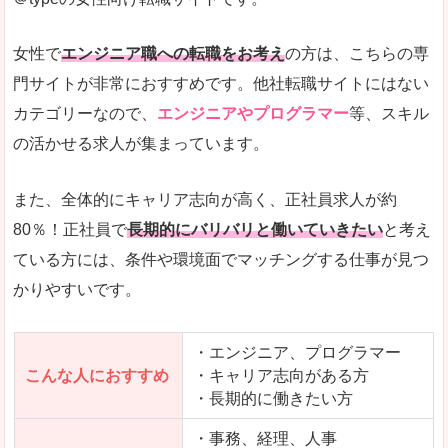
希望する職種の平均時給がすぐにわかるので、給
また、他社転職サイトにはない日払いや週払いと
女性で
エンジニア職への転職をお考え
の方は、こちらの専
詳しい説明
門サイトが非常におすすめです。他社転職サイトにはない
新着案件が続々とアップされるので、転職を急い
カテゴリーなので、
エンジニアやプログラマー
等、スキル
の活かせる求人が集まっています。
女性向けサイトとしては日本最大級、圧倒的求人
人気度
また、全体的にキャリア志向が高く、正社員求人が約
また、上戸彩さんのCMでおなじみなこともあり、
80％！正社員で
長期的にバリバリと働いていきたい
と考え
ている方には、条件や環境面でマッチングする仕事が見つ
全体的にオレンジ色のトーンで、見ていても疲れ
かりやすいです。
使いやすさ
検索条件も充実しており、求人情報がコンパクト
・エンジニア、プログラマー
こんな人におすすめ
・キャリア志向がある方
・長期的に働きたい方
「はたらこindex」で「大沼郡昭和村」の
求人を含んだページを見てみる
・事務、経理、人事