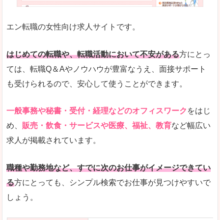
未経験
未経験の求人もあります
エン転職の女性向け求人サイトです。
とにかく、女性ならではの職種の専門性が高いの
また、アパレル・コスメ、エステ・ネイル・美容
はじめての転職や、転職活動において不安がある
方にとっ
詳しい説明
ては、転職Q＆Aやノウハウが豊富なうえ、面接サポート
スマホアプリやソーシャルサービスも充実してお
も受けられるので、安心して使うことができます。
専門性が高いので、これらのお仕事に転職を考え
一般事務や秘書・受付・経理などのオフィスワーク
をはじ
人気度
め、
販売・飲食・サービスや医療、福祉、教育
など幅広い
リクルートグループなので、大手という安心感も
求人が掲載されています。
サイトが華やかで転職へのワクワク感が高まりま
職種や勤務地など、すでに次のお仕事がイメージできてい
使いやすさ
る
方にとっても、シンプル検索でお仕事が見つけやすいで
検索がしやすく、求人詳細にも画像やイラストな
しょう。