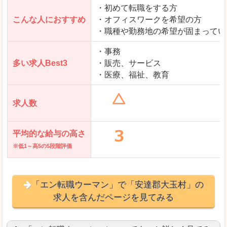
・初めて転職をする方
「とらばーゆ」で「安達郡大玉村」の
こんな人におすすめ
・オフィスワークを希望の方
求人を含んだページを見てみる
・職種や勤務地の希望が固まってい
・事務
多い求人Best3
・販売、サービス
・医療、福祉、教育
求人数
平均的な給与の高さ
※低1～高5の5段階評価
「エン転職ウーマン」で「安達郡大玉村」の
求人を含んだページを見てみる