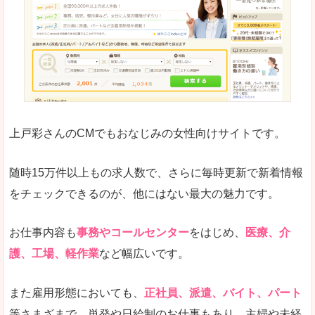
求人の掲載が少し見づらい印象があります。求人
悪いところ
給与が見た目ですぐにわからないことが多いです
未経験
未経験の求人もあります
上戸彩さんのCMでもおなじみの女性向けサイトです。
詳しい説明
サイト内の検索の人気ワードで英語や中国語などが
人気度
普通のマイナビの方を使っている方が多く、女性
随時15万件以上もの求人数で、さらに毎時更新で新着情報
さまざまな検索機能が充実しており、条件面やこ
をチェックできるのが、他にはない最大の魅力です。
使いやすさ
ただし、求人情報が少し見づらいです。
お仕事内容も
事務やコールセンター
をはじめ、
医療、介
護、工場、軽作業
など幅広いです。
「マイナビ転職女性のおしごと」で「安達郡大
また雇用形態においても、
正社員、派遣、バイト、パート
玉村」の
等さまざまで、単発や日給制のお仕事もあり、主婦や未経