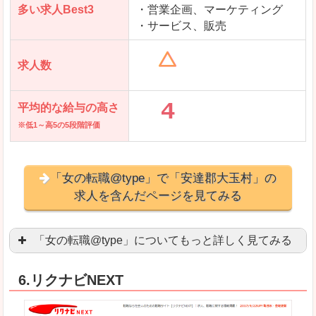
多い求人Best3
・営業企画、マーケティング
・サービス、販売
求人数
平均的な給与の高さ
※低1～高5の5段階評価
「女の転職@type」で「安達郡大玉村」の
求人を含んだページを見てみる
「女の転職@type」についてもっと詳しく見てみる
女性エンジニアに特化した専門サイト(ページ)
があ
6.リクナビNEXT
正社員求人が約80％、正社員で長く働きたい方に
良いところ