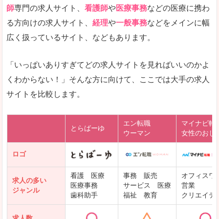
師
専門の求人サイト、
看護師
や
医療事務
などの医療に携わ
る方向けの求人サイト、
経理
や
一般事務
などをメインに幅
広く扱っているサイト、などもあります。
「いっぱいありすぎてどの求人サイトを見ればいいのかよ
くわからない！」そんな方に向けて、ここでは大手の求人
サイトを比較します。
エン転職
マイナビ転
とらばーゆ
ウーマン
女性のおし
ロゴ
看護 医療
事務 販売
オフィスワ
求人の多い
医療事務
サービス 医療
営業
ジャンル
歯科助手
福祉 教育
クリエイテ
求人数