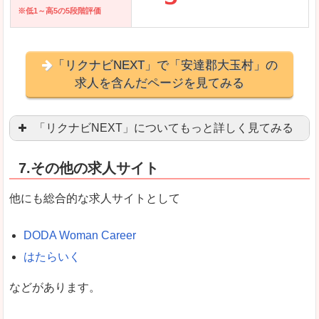
※低1～高5の5段階評価
「リクナビNEXT」で「安達郡大玉村」の
求人を含んだページを見てみる
「リクナビNEXT」についてもっと詳しく見てみる
営業職を探している方にとっては掲載数も多く、
7.その他の求人サイト
企業側が求める経験、スキルの掲載があり、自分
良いところ
他にも総合的な求人サイトとして
スマートフォンアプリからも転職活動ができます
DODA Woman Career
はたらいく
女性向けに特化していないので、ビジネスライク
などがあります。
悪いところ
女性の転職特集や子育てママ活躍求人などもあり