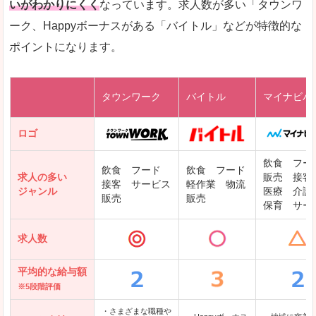
いがわかりにくく
なっています。求人数が多い「タウンワ
ーク、Happyボーナスがある「バイトル」などが特徴的な
レバテックキャリア
ポイントになります。
ギークリー(Geekly)
Green
タウンワーク
バイトル
マイナビバ
DODAエンジニア IT
パソナテック
ロゴ
IT転職ナビ
飲食 フー
飲食 フード
飲食 フード
求人の多い
販売 接客
接客 サービス
軽作業 物流
ジャンル
医療 介護
販売
販売
保育 サー
クリーデンス
求人数
テンプスタッフ
アパレル転職なび
平均的な給与額
※5段階評価
・さまざまな職種や