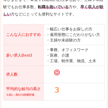
求人を含んだページを見てみる
験でもお仕事多数。
転職を急いでいる
方や、
早く収入が欲
しい
方などにとっても便利なサイトです。
・幅広い仕事をお探しの方
こんな人におすすめ
・雇用形態にこだわりがない方
・主婦や未経験の方
・事務、オフィスワーク
多い求人Best3
・医療、介護
・工場、軽作業、物流、土木
求人数
平均的な給与の高さ
※低1～高5の5段階評価