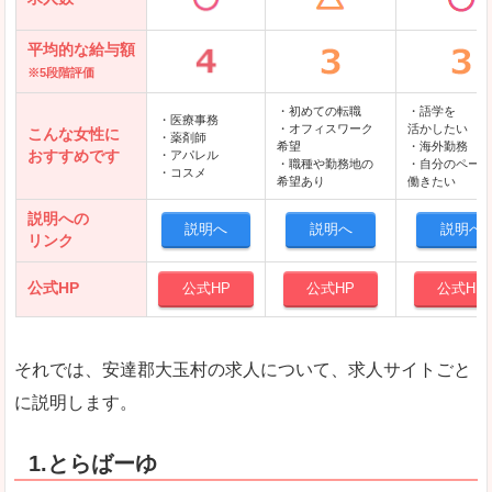
平均的な給与額
※5段階評価
・初めての転職
・語学を
・医療事務
・オフィスワーク
活かしたい
こんな女性に
・薬剤師
希望
・海外勤務
おすすめです
・アパレル
・職種や勤務地の
・自分のペース
・コスメ
希望あり
働きたい
説明への
説明へ
説明へ
説明へ
リンク
公式HP
公式HP
公式HP
公式HP
それでは、安達郡大玉村の求人について、求人サイトごと
に説明します。
1.とらばーゆ