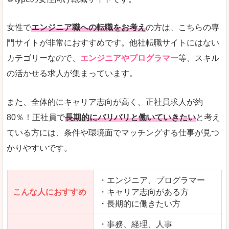
希望する職種の平均時給がすぐにわかるので、給
また、他社転職サイトにはない日払いや週払いと
女性で
エンジニア職への転職をお考え
の方は、こちらの専
詳しい説明
門サイトが非常におすすめです。他社転職サイトにはない
新着案件が続々とアップされるので、転職を急い
カテゴリーなので、
エンジニアやプログラマー
等、スキル
の活かせる求人が集まっています。
女性向けサイトとしては日本最大級、圧倒的求人
人気度
また、全体的にキャリア志向が高く、正社員求人が約
また、上戸彩さんのCMでおなじみなこともあり、
80％！正社員で
長期的にバリバリと働いていきたい
と考え
ている方には、条件や環境面でマッチングする仕事が見つ
全体的にオレンジ色のトーンで、見ていても疲れ
かりやすいです。
使いやすさ
検索条件も充実しており、求人情報がコンパクト
・エンジニア、プログラマー
こんな人におすすめ
・キャリア志向がある方
・長期的に働きたい方
「はたらこindex」で「安達郡大玉村」の
求人を含んだページを見てみる
・事務、経理、人事