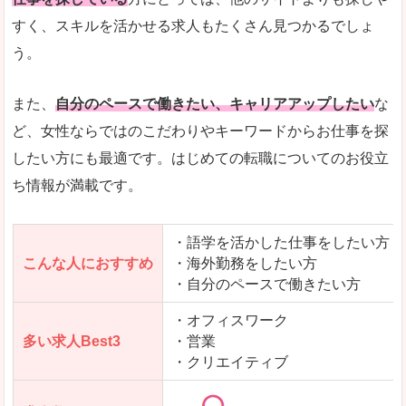
人気度
「エン転職」全体として、会員数がとても多い印
すく、スキルを活かせる求人もたくさん見つかるでしょ
う。
サイトがやさしいピンク色で威圧感がなく、心地
使いやすさ
多少検索しづらいのですが、掲載情報はパッと目
また、
自分のペースで働きたい、キャリアアップしたい
な
ど、女性ならではのこだわりやキーワードからお仕事を探
したい方にも最適です。はじめての転職についてのお役立
ち情報が満載です。
「エン転職ウーマン」で「安達郡大玉村」の
求人を含んだページを見てみる
・語学を活かした仕事をしたい方
こんな人におすすめ
・海外勤務をしたい方
・自分のペースで働きたい方
・オフィスワーク
多い求人Best3
・営業
・クリエイティブ