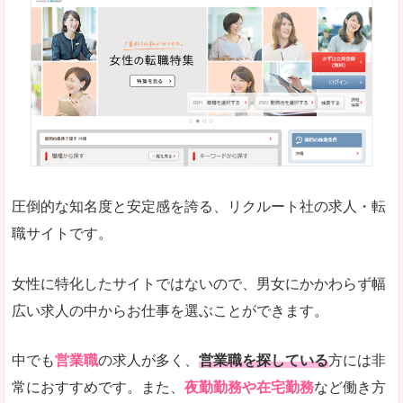
働く女のワーク＆ライフマガジン「woman ty
求人の掲載数が少ないです。
悪いところ
求人の掲載情報の文字が小さめで、少し見づらい
未経験
未経験の求人もあります
圧倒的な知名度と安定感を誇る、リクルート社の求人・転
女性でエンジニア職への転職をお考えの方は、こ
職サイトです。
詳しい説明
全体的にキャリア志向が高く、正社員で長く働い
女性に特化したサイトではないので、男女にかかわらず幅
エンジニア職の求人においては、ほかにない専門
広い求人の中からお仕事を選ぶことができます。
人気度
コンテンツや求人内容の掲載なんかを見ていても
中でも
営業職
の求人が多く、
営業職を探している
方には非
常におすすめです。また、
夜勤勤務や在宅勤務
など働き方