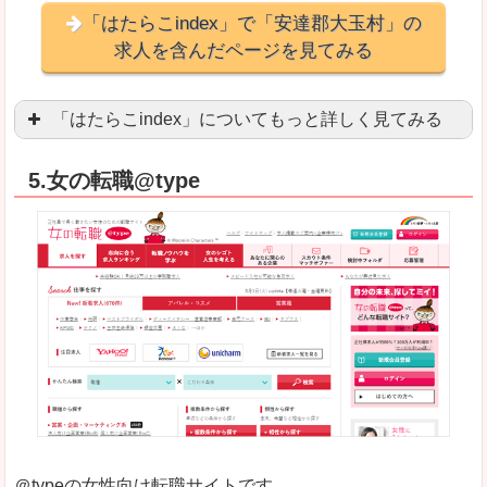
「はたらこindex」で「安達郡大玉村」の
求人を含んだページを見てみる
「はたらこindex」についてもっと詳しく見てみる
ケタ違いな圧倒的求人数の多さに驚きます！15万
5.女の転職@type
求人が毎時更新されます！（他社求人サイトは週2
良いところ
希望職種の平均時給が瞬時にわかります。アルバ
求人数が多すぎて、逆に絞り込みに悩んだり、迷
悪いところ
雇用形態にもよりますが、給与額に幅があります
未経験
未経験の求人もあります
＠typeの女性向け転職サイトです。