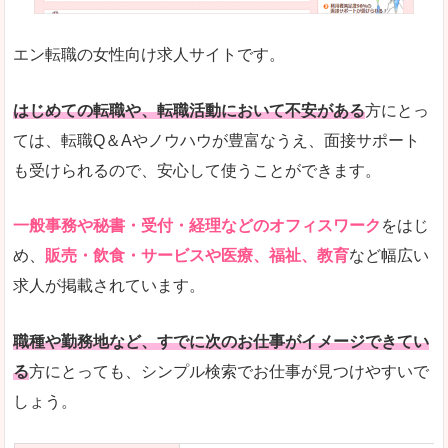
未経験
未経験の求人もあります
エン転職の女性向け求人サイトです。
とにかく、女性ならではの職種の専門性が高いの
また、アパレル・コスメ、エステ・ネイル・美容
はじめての転職や、転職活動において不安がある
方にとっ
詳しい説明
ては、転職Q＆Aやノウハウが豊富なうえ、面接サポート
スマホアプリやソーシャルサービスも充実してお
も受けられるので、安心して使うことができます。
専門性が高いので、これらのお仕事に転職を考え
一般事務や秘書・受付・経理などのオフィスワーク
をはじ
人気度
め、
販売・飲食・サービスや医療、福祉、教育
など幅広い
リクルートグループなので、大手という安心感も
求人が掲載されています。
サイトが華やかで転職へのワクワク感が高まりま
職種や勤務地など、すでに次のお仕事がイメージできてい
使いやすさ
る
方にとっても、シンプル検索でお仕事が見つけやすいで
検索がしやすく、求人詳細にも画像やイラストな
しょう。