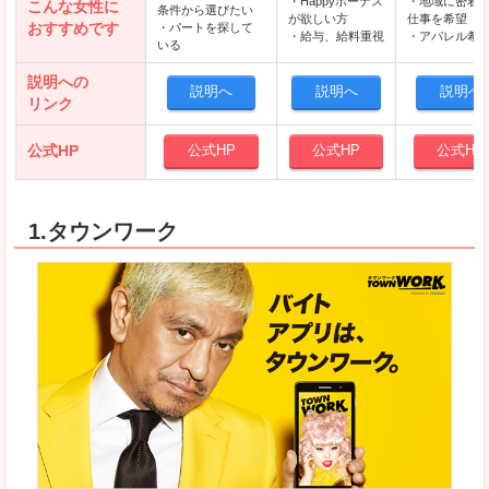
・Happyボーナス
・地域に密着
こんな女性に
条件から選びたい
が欲しい方
仕事を希望
おすすめです
・パートを探して
・給与、給料重視
・アパレル希
いる
説明への
説明へ
説明へ
説明へ
リンク
公式HP
公式HP
公式HP
公式HP
1.タウンワーク