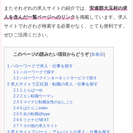
またそれぞれの求人サイトの紹介では、
安達郡大玉村の求
人を含んだ一覧ページへのリンク
を掲載しています。求人
サイトでわざわざ検索する必要がなく、とても便利です。
ぜひご活用ください。
このページの読みたい項目からどうぞ
[
非表示
]
1
ハローワークで求人・仕事を探す
1.1
ハローワークで探す
1.2
ハローワークインターネットサービスで探す
2
求人サイトで正社員・転職の求人・仕事を探す
2.1
1.とらばーゆ
2.2
2.エン転職ウーマン
2.3
3.マイナビ転職女性のおしごと
2.4
4.はたらこindex
2.5
5.女の転職@type
2.6
6.リクナビNEXT
2.7
7.その他の求人サイト
3
求人サイトでパート・アルバイトの求人・仕事を探す