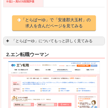
※低1～高5の5段階評価
「とらばーゆ」で「安達郡大玉村」の
求人を含んだページを見てみる
「とらばーゆ」についてもっと詳しく見てみる
アパレル、コスメ、エステティシャン、ネイリス
2.エン転職ウーマン
スマホアプリやソーシャルアカウントが充実して
良いところ
「ファッション・ブランドページ」という検索が
事務などのオフィスワークを探している方にとっ
悪いところ
専門性が強い部分があるので、逆に一般的なお仕