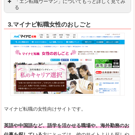
「エン転職ウーマン」についてもっと詳しく見てみ
る
「エン転職」全体としては日本最大級の会員数を
3.マイナビ転職女性のおしごと
職種や勤務地など、すでに次のお仕事がイメージで
良いところ
転職Q＆Aやノウハウが豊富なうえ、面接サポート
求人の掲載数が少ないです。
悪いところ
TOPページからこだわりや条件などをクイックに
未経験
未経験の求人もあります
マイナビ転職の女性向けサイトです。
はじめての転職や、転職活動において不安や心配
詳しい説明
自分でうまく仕事を探せなくても、会員登録をすれ
英語や中国語など、語学を活かせる職場や、海外勤務のお
仕事を探している
方にとっては、他のサイトよりも探しや