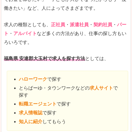
働きたい」など、人によってさまざまです。
求人の種類としても、
正社員
・
派遣社員
・
契約社員
・
パー
ト
・
アルバイト
など多くの方法があり、仕事の探し方もい
ろいろです。
福島県 安達郡大玉村で求人を探す方法
としては、
ハローワーク
で探す
とらばーゆ・タウンワークなどの
求人サイト
で
探す
転職エージェント
で探す
求人情報誌
で探す
知人に紹介
してもらう