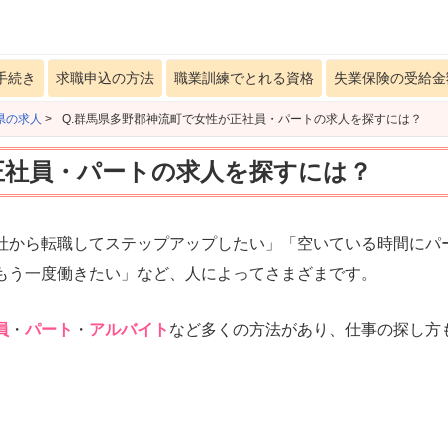
手続き
求職申込の方法
職業訓練でとれる資格
失業保険の受給金
県の求人
>
Q.群馬県多野郡神流町で女性が正社員・パートの求人を探すには？
正社員・パートの求人を探すには？
社から転職してステップアップしたい」「空いている時間にパ
もう一度働きたい」など、人によってさまざまです。
員
・
パート
・
アルバイト
など多くの方法があり、仕事の探し方