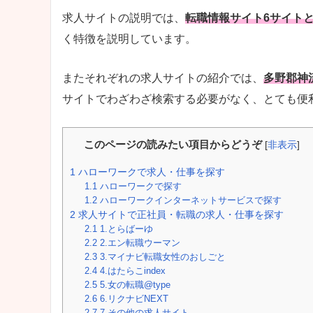
求人サイトの説明では、
転職情報サイト6サイト
く特徴を説明しています。
またそれぞれの求人サイトの紹介では、
多野郡神
サイトでわざわざ検索する必要がなく、とても便
このページの読みたい項目からどうぞ
[
非表示
]
1
ハローワークで求人・仕事を探す
1.1
ハローワークで探す
1.2
ハローワークインターネットサービスで探す
2
求人サイトで正社員・転職の求人・仕事を探す
2.1
1.とらばーゆ
2.2
2.エン転職ウーマン
2.3
3.マイナビ転職女性のおしごと
2.4
4.はたらこindex
2.5
5.女の転職@type
2.6
6.リクナビNEXT
2.7
7.その他の求人サイト