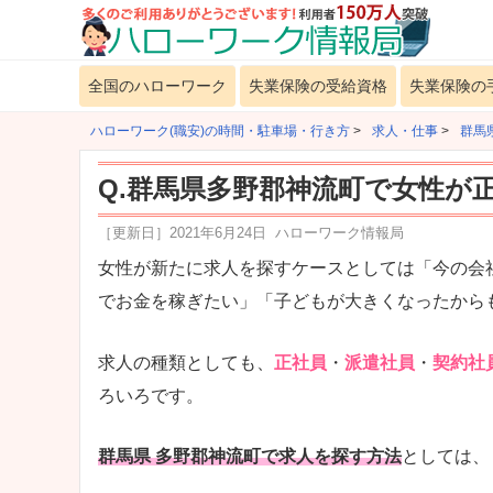
全国のハローワーク
失業保険の受給資格
失業保険の
ハローワーク(職安)の時間・駐車場・行き方
>
求人・仕事
>
群馬
Q.群馬県多野郡神流町で女性が
［更新日］
2021年6月24日
ハローワーク情報局
女性が新たに求人を探すケースとしては「今の会
でお金を稼ぎたい」「子どもが大きくなったから
求人の種類としても、
正社員
・
派遣社員
・
契約社
ろいろです。
群馬県 多野郡神流町で求人を探す方法
としては、