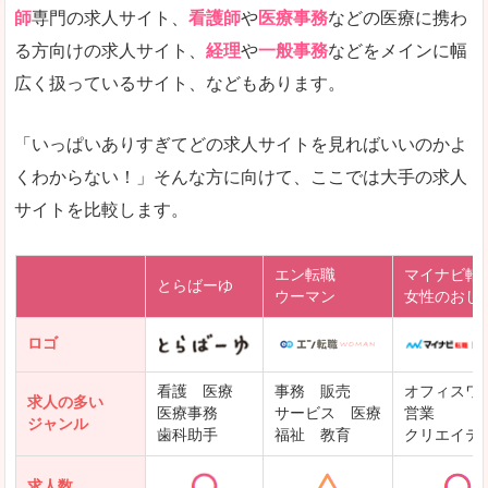
師
専門の求人サイト、
看護師
や
医療事務
などの医療に携わ
る方向けの求人サイト、
経理
や
一般事務
などをメインに幅
広く扱っているサイト、などもあります。
「いっぱいありすぎてどの求人サイトを見ればいいのかよ
くわからない！」そんな方に向けて、ここでは大手の求人
サイトを比較します。
エン転職
マイナビ転
とらばーゆ
ウーマン
女性のおし
ロゴ
看護 医療
事務 販売
オフィスワ
求人の多い
医療事務
サービス 医療
営業
ジャンル
歯科助手
福祉 教育
クリエイテ
求人数