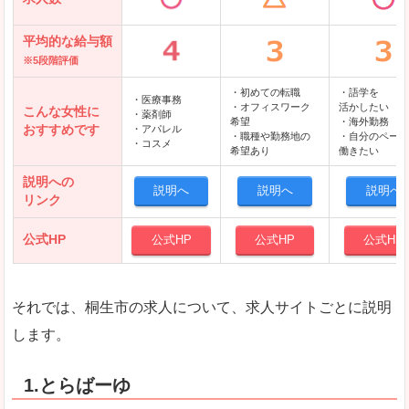
平均的な給与額
※5段階評価
・初めての転職
・語学を
・医療事務
・オフィスワーク
活かしたい
こんな女性に
・薬剤師
希望
・海外勤務
おすすめです
・アパレル
・職種や勤務地の
・自分のペース
・コスメ
希望あり
働きたい
説明への
説明へ
説明へ
説明へ
リンク
公式HP
公式HP
公式HP
公式HP
それでは、桐生市の求人について、求人サイトごとに説明
します。
1.とらばーゆ