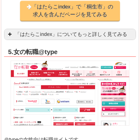
「はたらこindex」で「桐生市」の
求人を含んだページを見てみる
「はたらこindex」についてもっと詳しく見てみる
ケタ違いな圧倒的求人数の多さに驚きます！15万
5.女の転職@type
求人が毎時更新されます！（他社求人サイトは週2
良いところ
希望職種の平均時給が瞬時にわかります。アルバ
求人数が多すぎて、逆に絞り込みに悩んだり、迷
悪いところ
雇用形態にもよりますが、給与額に幅があります
未経験
未経験の求人もあります
＠typeの女性向け転職サイトです。