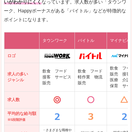
いがわかりにくく
なっています。求人数が多い「タウンワ
ーク、Happyボーナスがある「バイトル」などが特徴的な
レバテックキャリア
ポイントになります。
ギークリー(Geekly)
Green
タウンワーク
バイトル
マイナビバ
DODAエンジニア IT
パソナテック
ロゴ
IT転職ナビ
飲食 フー
飲食 フード
飲食 フード
求人の多い
販売 接客
接客 サービス
軽作業 物流
ジャンル
医療 介護
販売
販売
保育 サー
クリーデンス
求人数
テンプスタッフ
アパレル転職なび
平均的な給与額
※5段階評価
・さまざまな職種や