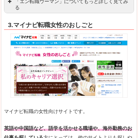
「エン転職ウーマン」についてもっと詳しく見てみ
る
「エン転職」全体としては日本最大級の会員数を
3.マイナビ転職女性のおしごと
職種や勤務地など、すでに次のお仕事がイメージで
良いところ
転職Q＆Aやノウハウが豊富なうえ、面接サポート
求人の掲載数が少ないです。
悪いところ
TOPページからこだわりや条件などをクイックに
未経験
未経験の求人もあります
マイナビ転職の女性向けサイトです。
はじめての転職や、転職活動において不安や心配
詳しい説明
自分でうまく仕事を探せなくても、会員登録をすれ
英語や中国語など、語学を活かせる職場や、海外勤務のお
仕事を探している
方にとっては、他のサイトよりも探しや