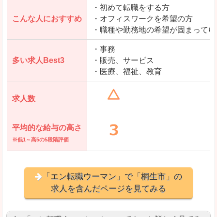
・初めて転職をする方
「とらばーゆ」で「桐生市」の
こんな人におすすめ
・オフィスワークを希望の方
求人を含んだページを見てみる
・職種や勤務地の希望が固まってい
・事務
多い求人Best3
・販売、サービス
・医療、福祉、教育
求人数
平均的な給与の高さ
※低1～高5の5段階評価
「エン転職ウーマン」で「桐生市」の
求人を含んだページを見てみる