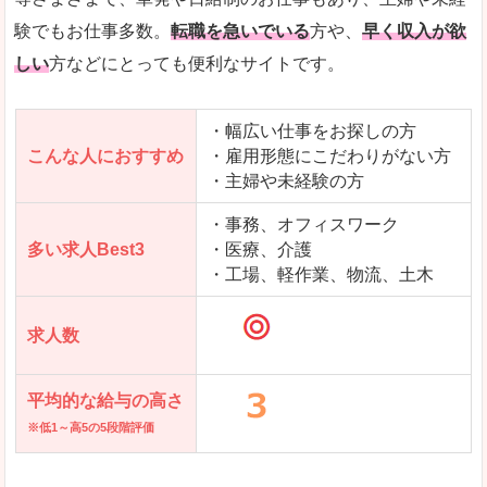
求人を含んだページを見てみる
験でもお仕事多数。
転職を急いでいる
方や、
早く収入が欲
しい
方などにとっても便利なサイトです。
・幅広い仕事をお探しの方
こんな人におすすめ
・雇用形態にこだわりがない方
・主婦や未経験の方
・事務、オフィスワーク
多い求人Best3
・医療、介護
・工場、軽作業、物流、土木
求人数
平均的な給与の高さ
※低1～高5の5段階評価