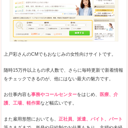
求人の掲載が少し見づらい印象があります。求人
悪いところ
給与が見た目ですぐにわからないことが多いです
未経験
未経験の求人もあります
上戸彩さんのCMでもおなじみの女性向けサイトです。
詳しい説明
サイト内の検索の人気ワードで英語や中国語などが
人気度
普通のマイナビの方を使っている方が多く、女性
随時15万件以上もの求人数で、さらに毎時更新で新着情報
さまざまな検索機能が充実しており、条件面やこ
をチェックできるのが、他にはない最大の魅力です。
使いやすさ
ただし、求人情報が少し見づらいです。
お仕事内容も
事務やコールセンター
をはじめ、
医療、介
護、工場、軽作業
など幅広いです。
「マイナビ転職女性のおしごと」で「桐生市」
また雇用形態においても、
正社員、派遣、バイト、パート
の
等さまざまで、単発や日給制のお仕事もあり、主婦や未経