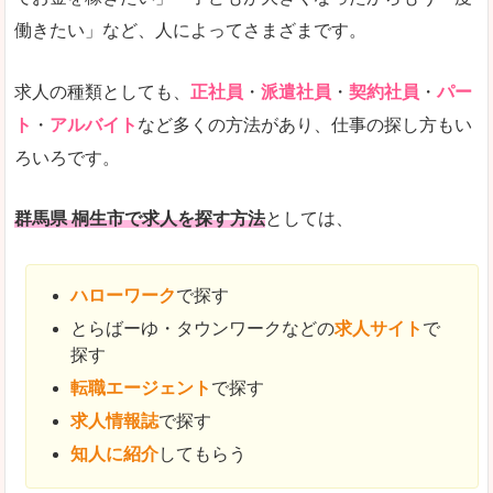
働きたい」など、人によってさまざまです。
求人の種類としても、
正社員
・
派遣社員
・
契約社員
・
パー
ト
・
アルバイト
など多くの方法があり、仕事の探し方もい
ろいろです。
群馬県 桐生市で求人を探す方法
としては、
ハローワーク
で探す
とらばーゆ・タウンワークなどの
求人サイト
で
探す
転職エージェント
で探す
求人情報誌
で探す
知人に紹介
してもらう