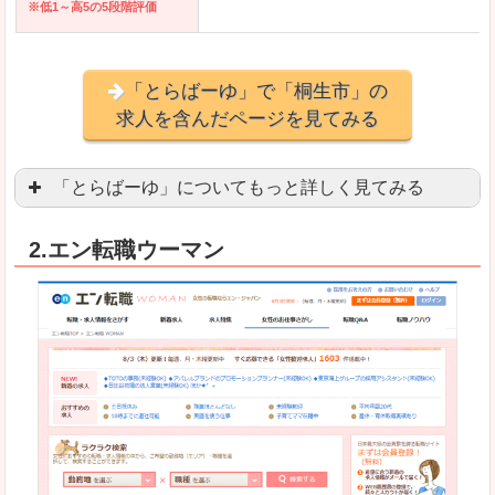
※低1～高5の5段階評価
「とらばーゆ」で「桐生市」の
求人を含んだページを見てみる
「とらばーゆ」についてもっと詳しく見てみる
アパレル、コスメ、エステティシャン、ネイリス
2.エン転職ウーマン
スマホアプリやソーシャルアカウントが充実して
良いところ
「ファッション・ブランドページ」という検索が
事務などのオフィスワークを探している方にとっ
悪いところ
専門性が強い部分があるので、逆に一般的なお仕