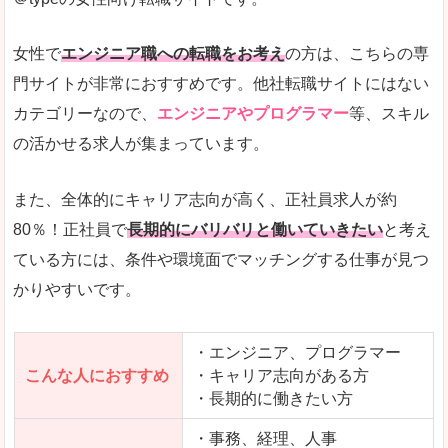
希望する職種の平均時給がすぐにわかるので、給
また、他社転職サイトにはない日払いや週払いと
女性で
エンジニア職への転職をお考え
の方は、こちらの専
詳しい説明
門サイトが非常におすすめです。他社転職サイトにはない
新着案件が続々とアップされるので、転職を急い
カテゴリーなので、
エンジニアやプログラマー
等、スキル
の活かせる求人が集まっています。
女性向けサイトとしては日本最大級、圧倒的求人
人気度
また、全体的にキャリア志向が高く、正社員求人が約
また、上戸彩さんのCMでおなじみなこともあり、
80％！正社員で
長期的にバリバリと働いていきたい
と考え
ている方には、条件や環境面でマッチングする仕事が見つ
全体的にオレンジ色のトーンで、見ていても疲れ
かりやすいです。
使いやすさ
検索条件も充実しており、求人情報がコンパクト
・エンジニア、プログラマー
こんな人におすすめ
・キャリア志向がある方
・長期的に働きたい方
「はたらこindex」で「桐生市」の
求人を含んだページを見てみる
・事務、経理、人事