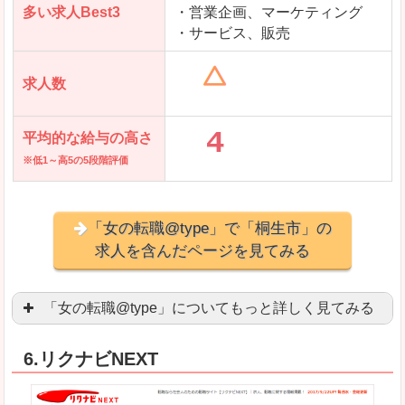
多い求人Best3
・営業企画、マーケティング
・サービス、販売
求人数
平均的な給与の高さ
※低1～高5の5段階評価
「女の転職@type」で「桐生市」の
求人を含んだページを見てみる
「女の転職@type」についてもっと詳しく見てみる
女性エンジニアに特化した専門サイト(ページ)
があ
6.リクナビNEXT
正社員求人が約80％、正社員で長く働きたい方に
良いところ