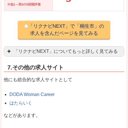
※低1～高5の5段階評価
「リクナビNEXT」で「桐生市」の
求人を含んだページを見てみる
「リクナビNEXT」についてもっと詳しく見てみる
営業職を探している方にとっては掲載数も多く、
7.その他の求人サイト
企業側が求める経験、スキルの掲載があり、自分
良いところ
他にも総合的な求人サイトとして
スマートフォンアプリからも転職活動ができます
DODA Woman Career
はたらいく
女性向けに特化していないので、ビジネスライク
などがあります。
悪いところ
女性の転職特集や子育てママ活躍求人などもあり