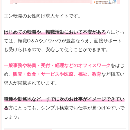
未経験
未経験の求人もあります
エン転職の女性向け求人サイトです。
とにかく、女性ならではの職種の専門性が高いの
また、アパレル・コスメ、エステ・ネイル・美容
はじめての転職や、転職活動において不安がある
方にとっ
詳しい説明
ては、転職Q＆Aやノウハウが豊富なうえ、面接サポート
スマホアプリやソーシャルサービスも充実してお
も受けられるので、安心して使うことができます。
専門性が高いので、これらのお仕事に転職を考え
一般事務や秘書・受付・経理などのオフィスワーク
をはじ
人気度
め、
販売・飲食・サービスや医療、福祉、教育
など幅広い
リクルートグループなので、大手という安心感も
求人が掲載されています。
サイトが華やかで転職へのワクワク感が高まりま
職種や勤務地など、すでに次のお仕事がイメージできてい
使いやすさ
る
方にとっても、シンプル検索でお仕事が見つけやすいで
検索がしやすく、求人詳細にも画像やイラストな
しょう。