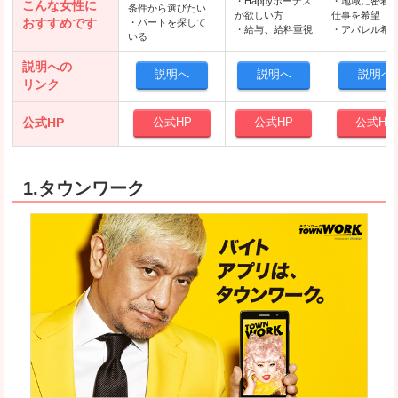
・Happyボーナス
・地域に密着
こんな女性に
条件から選びたい
が欲しい方
仕事を希望
おすすめです
・パートを探して
・給与、給料重視
・アパレル希
いる
説明への
説明へ
説明へ
説明へ
リンク
公式HP
公式HP
公式HP
公式HP
1.タウンワーク