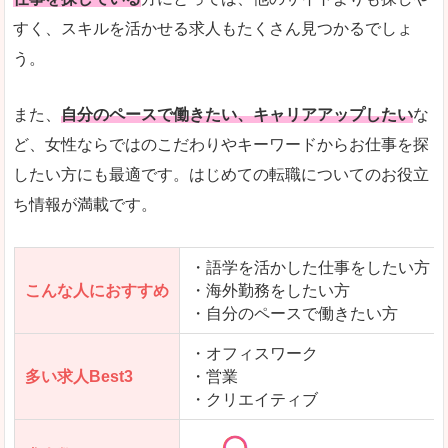
人気度
「エン転職」全体として、会員数がとても多い印
すく、スキルを活かせる求人もたくさん見つかるでしょ
う。
サイトがやさしいピンク色で威圧感がなく、心地
使いやすさ
多少検索しづらいのですが、掲載情報はパッと目
また、
自分のペースで働きたい、キャリアアップしたい
な
ど、女性ならではのこだわりやキーワードからお仕事を探
したい方にも最適です。はじめての転職についてのお役立
ち情報が満載です。
「エン転職ウーマン」で「桐生市」の
求人を含んだページを見てみる
・語学を活かした仕事をしたい方
こんな人におすすめ
・海外勤務をしたい方
・自分のペースで働きたい方
・オフィスワーク
多い求人Best3
・営業
・クリエイティブ