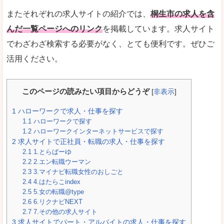
またそれぞれの求人サイトの紹介では、
桐生市の求人を含
んだ一覧ページへのリンク
を掲載しています。求人サイト
でわざわざ検索する必要がなく、とても便利です。ぜひご
活用ください。
このページの読みたい項目からどうぞ
[
非表示
]
1
ハローワークで求人・仕事を探す
1.1
ハローワークで探す
1.2
ハローワークインターネットサービスで探す
2
求人サイトで正社員・転職の求人・仕事を探す
2.1
1.とらばーゆ
2.2
2.エン転職ウーマン
2.3
3.マイナビ転職女性のおしごと
2.4
4.はたらこindex
2.5
5.女の転職@type
2.6
6.リクナビNEXT
2.7
7.その他の求人サイト
3
求人サイトでパート・アルバイトの求人・仕事を探す