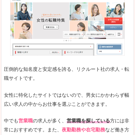
働く女のワーク＆ライフマガジン「woman ty
求人の掲載数が少ないです。
悪いところ
求人の掲載情報の文字が小さめで、少し見づらい
未経験
未経験の求人もあります
圧倒的な知名度と安定感を誇る、リクルート社の求人・転
女性でエンジニア職への転職をお考えの方は、こ
職サイトです。
詳しい説明
全体的にキャリア志向が高く、正社員で長く働い
女性に特化したサイトではないので、男女にかかわらず幅
エンジニア職の求人においては、ほかにない専門
広い求人の中からお仕事を選ぶことができます。
人気度
コンテンツや求人内容の掲載なんかを見ていても
中でも
営業職
の求人が多く、
営業職を探している
方には非
常におすすめです。また、
夜勤勤務や在宅勤務
など働き方