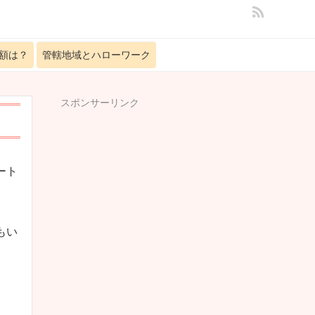
額は？
管轄地域とハローワーク
スポンサーリンク
ート
もい