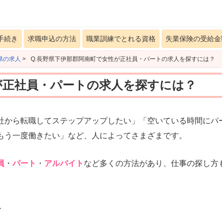
手続き
求職申込の方法
職業訓練でとれる資格
失業保険の受給金
県の求人
>
Q.長野県下伊那郡阿南町で女性が正社員・パートの求人を探すには？
が正社員・パートの求人を探すには？
社から転職してステップアップしたい」「空いている時間にパ
もう一度働きたい」など、人によってさまざまです。
員
・
パート
・
アルバイト
など多くの方法があり、仕事の探し方
、