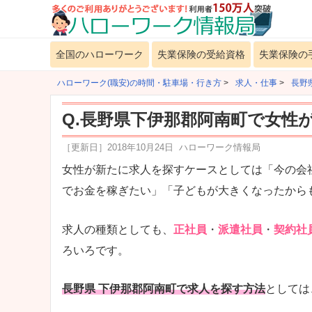
全国のハローワーク
失業保険の受給資格
失業保険の
ハローワーク(職安)の時間・駐車場・行き方
>
求人・仕事
>
長野
Q.長野県下伊那郡阿南町で女性
［更新日］
2018年10月24日
ハローワーク情報局
女性が新たに求人を探すケースとしては「今の会
でお金を稼ぎたい」「子どもが大きくなったから
求人の種類としても、
正社員
・
派遣社員
・
契約社
ろいろです。
長野県 下伊那郡阿南町で求人を探す方法
としては