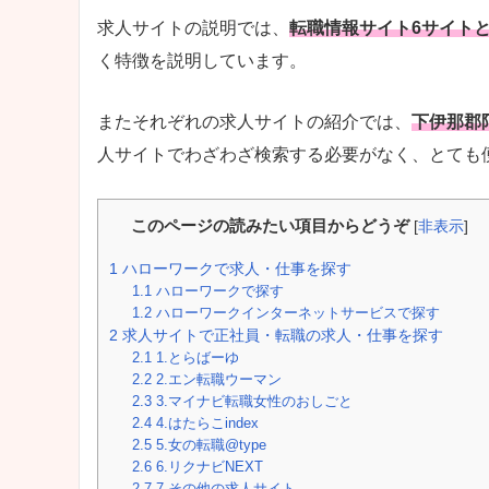
求人サイトの説明では、
転職情報サイト6サイト
く特徴を説明しています。
またそれぞれの求人サイトの紹介では、
下伊那郡
人サイトでわざわざ検索する必要がなく、とても
このページの読みたい項目からどうぞ
[
非表示
]
1
ハローワークで求人・仕事を探す
1.1
ハローワークで探す
1.2
ハローワークインターネットサービスで探す
2
求人サイトで正社員・転職の求人・仕事を探す
2.1
1.とらばーゆ
2.2
2.エン転職ウーマン
2.3
3.マイナビ転職女性のおしごと
2.4
4.はたらこindex
2.5
5.女の転職@type
2.6
6.リクナビNEXT
2.7
7.その他の求人サイト