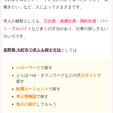
働きたい」など、人によってさまざまです。
求人の種類としても、
正社員
・
派遣社員
・
契約社員
・
パー
ト
・
アルバイト
など多くの方法があり、仕事の探し方もい
ろいろです。
長野県 大町市で求人を探す方法
としては、
ハローワーク
で探す
とらばーゆ・タウンワークなどの
求人サイト
で
探す
転職エージェント
で探す
求人情報誌
で探す
知人に紹介
してもらう