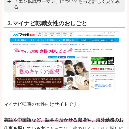
「エン転職ウーマン」についてもっと詳しく見てみ
る
「エン転職」全体としては日本最大級の会員数を
3.マイナビ転職女性のおしごと
職種や勤務地など、すでに次のお仕事がイメージで
良いところ
転職Q＆Aやノウハウが豊富なうえ、面接サポート
求人の掲載数が少ないです。
悪いところ
TOPページからこだわりや条件などをクイックに
未経験
未経験の求人もあります
マイナビ転職の女性向けサイトです。
はじめての転職や、転職活動において不安や心配
詳しい説明
自分でうまく仕事を探せなくても、会員登録をすれ
英語や中国語など、語学を活かせる職場や、海外勤務のお
仕事を探している
方にとっては、他のサイトよりも探しや