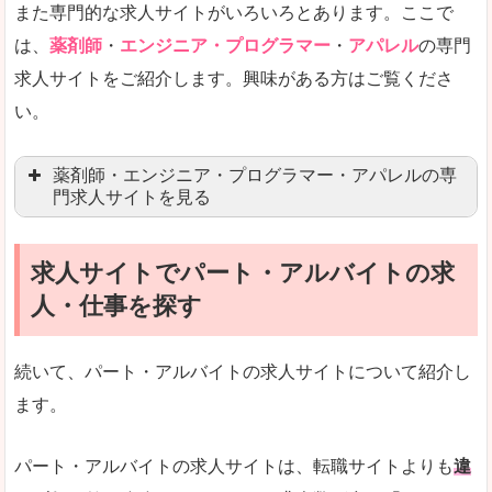
また専門的な求人サイトがいろいろとあります。ここで
未経験
未経験の求人もあります
は、
薬剤師
・
エンジニア・プログラマー
・
アパレル
の専門
求人サイトをご紹介します。興味がある方はご覧くださ
営業職を探している方にとっては、有利なサイト
い。
はじめての転職というよりは、何度か転職を経験
詳しい説明
薬剤師・エンジニア・プログラマー・アパレルの専
検索人気キーワードの上位が「40代」「50代」
門求人サイトを見る
人気度
求人、転職サイトの最大手といってもいいリクル
求人サイトでパート・アルバイトの求
マイナビ薬剤師
文字が大きくて見やすいです。
人・仕事を探す
リクナビ薬剤師
使いやすさ
ファルマスタッフ
また、求人詳細に年代や肩書別などの年収例があ
続いて、パート・アルバイトの求人サイトについて紹介し
薬キャリ(エムスリー)
ます。
ファーマキャリア
メディウェル
「リクナビNEXT」で「大町市」の
パート・アルバイトの求人サイトは、転職サイトよりも
違
求人を含んだページを見てみる