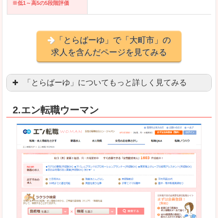
※低1～高5の5段階評価
「とらばーゆ」で「大町市」の
求人を含んだページを見てみる
「とらばーゆ」についてもっと詳しく見てみる
アパレル、コスメ、エステティシャン、ネイリス
2.エン転職ウーマン
スマホアプリやソーシャルアカウントが充実して
良いところ
「ファッション・ブランドページ」という検索が
事務などのオフィスワークを探している方にとっ
悪いところ
専門性が強い部分があるので、逆に一般的なお仕