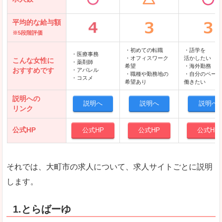
平均的な給与額
※5段階評価
・初めての転職
・語学を
・医療事務
・オフィスワーク
活かしたい
こんな女性に
・薬剤師
希望
・海外勤務
おすすめです
・アパレル
・職種や勤務地の
・自分のペース
・コスメ
希望あり
働きたい
説明への
説明へ
説明へ
説明へ
リンク
公式HP
公式HP
公式HP
公式HP
それでは、大町市の求人について、求人サイトごとに説明
します。
1.とらばーゆ