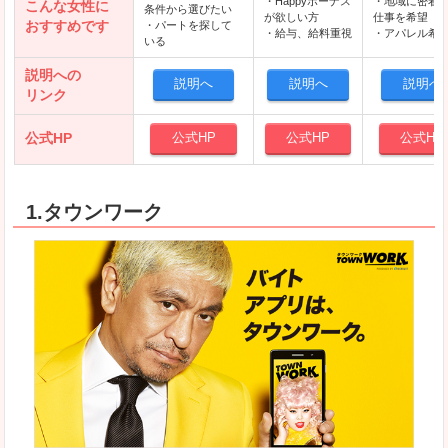
・Happyボーナス
・地域に密着
こんな女性に
条件から選びたい
が欲しい方
仕事を希望
おすすめです
・パートを探して
・給与、給料重視
・アパレル希
いる
説明への
説明へ
説明へ
説明へ
リンク
公式HP
公式HP
公式HP
公式HP
1.タウンワーク