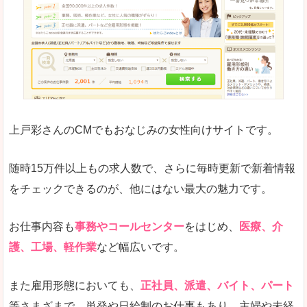
求人の掲載が少し見づらい印象があります。求人
悪いところ
給与が見た目ですぐにわからないことが多いです
未経験
未経験の求人もあります
上戸彩さんのCMでもおなじみの女性向けサイトです。
詳しい説明
サイト内の検索の人気ワードで英語や中国語などが
人気度
普通のマイナビの方を使っている方が多く、女性
随時15万件以上もの求人数で、さらに毎時更新で新着情報
さまざまな検索機能が充実しており、条件面やこ
をチェックできるのが、他にはない最大の魅力です。
使いやすさ
ただし、求人情報が少し見づらいです。
お仕事内容も
事務やコールセンター
をはじめ、
医療、介
護、工場、軽作業
など幅広いです。
「マイナビ転職女性のおしごと」で「大町市」
また雇用形態においても、
正社員、派遣、バイト、パート
の
等さまざまで、単発や日給制のお仕事もあり、主婦や未経