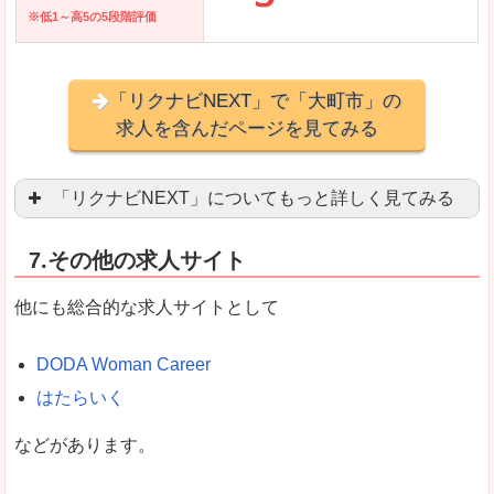
※低1～高5の5段階評価
「リクナビNEXT」で「大町市」の
求人を含んだページを見てみる
「リクナビNEXT」についてもっと詳しく見てみる
営業職を探している方にとっては掲載数も多く、
7.その他の求人サイト
企業側が求める経験、スキルの掲載があり、自分
良いところ
他にも総合的な求人サイトとして
スマートフォンアプリからも転職活動ができます
DODA Woman Career
はたらいく
女性向けに特化していないので、ビジネスライク
などがあります。
悪いところ
女性の転職特集や子育てママ活躍求人などもあり