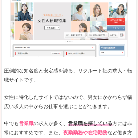
働く女のワーク＆ライフマガジン「woman ty
求人の掲載数が少ないです。
悪いところ
求人の掲載情報の文字が小さめで、少し見づらい
未経験
未経験の求人もあります
圧倒的な知名度と安定感を誇る、リクルート社の求人・転
女性でエンジニア職への転職をお考えの方は、こ
職サイトです。
詳しい説明
全体的にキャリア志向が高く、正社員で長く働い
女性に特化したサイトではないので、男女にかかわらず幅
エンジニア職の求人においては、ほかにない専門
広い求人の中からお仕事を選ぶことができます。
人気度
コンテンツや求人内容の掲載なんかを見ていても
中でも
営業職
の求人が多く、
営業職を探している
方には非
常におすすめです。また、
夜勤勤務や在宅勤務
など働き方