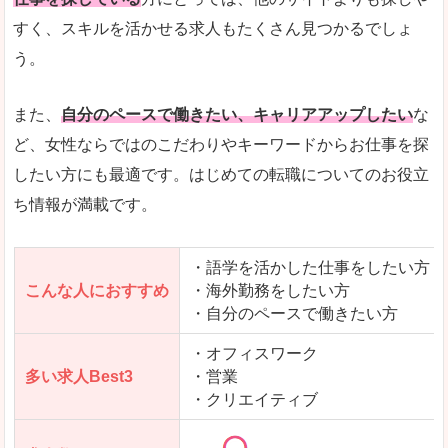
人気度
「エン転職」全体として、会員数がとても多い印
すく、スキルを活かせる求人もたくさん見つかるでしょ
う。
サイトがやさしいピンク色で威圧感がなく、心地
使いやすさ
多少検索しづらいのですが、掲載情報はパッと目
また、
自分のペースで働きたい、キャリアアップしたい
な
ど、女性ならではのこだわりやキーワードからお仕事を探
したい方にも最適です。はじめての転職についてのお役立
ち情報が満載です。
「エン転職ウーマン」で「大町市」の
求人を含んだページを見てみる
・語学を活かした仕事をしたい方
こんな人におすすめ
・海外勤務をしたい方
・自分のペースで働きたい方
・オフィスワーク
多い求人Best3
・営業
・クリエイティブ