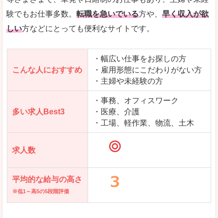
求人を含んだページを見てみる
験でもお仕事多数。
転職を急いでいる
方や、
早く収入が欲
しい
方などにとっても便利なサイトです。
・幅広い仕事をお探しの方
こんな人におすすめ
・雇用形態にこだわりがない方
・主婦や未経験の方
・事務、オフィスワーク
多い求人Best3
・医療、介護
・工場、軽作業、物流、土木
求人数
平均的な給与の高さ
※低1～高5の5段階評価