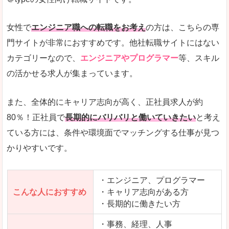
希望する職種の平均時給がすぐにわかるので、給
また、他社転職サイトにはない日払いや週払いと
女性で
エンジニア職への転職をお考え
の方は、こちらの専
詳しい説明
門サイトが非常におすすめです。他社転職サイトにはない
新着案件が続々とアップされるので、転職を急い
カテゴリーなので、
エンジニアやプログラマー
等、スキル
の活かせる求人が集まっています。
女性向けサイトとしては日本最大級、圧倒的求人
人気度
また、全体的にキャリア志向が高く、正社員求人が約
また、上戸彩さんのCMでおなじみなこともあり、
80％！正社員で
長期的にバリバリと働いていきたい
と考え
ている方には、条件や環境面でマッチングする仕事が見つ
全体的にオレンジ色のトーンで、見ていても疲れ
かりやすいです。
使いやすさ
検索条件も充実しており、求人情報がコンパクト
・エンジニア、プログラマー
こんな人におすすめ
・キャリア志向がある方
・長期的に働きたい方
「はたらこindex」で「大町市」の
求人を含んだページを見てみる
・事務、経理、人事