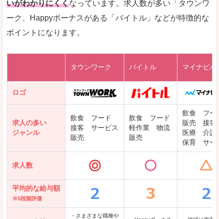
いがわかりにくく
なっています。求人数が多い「タウンワ
ーク、Happyボーナスがある「バイトル」などが特徴的な
レバテックキャリア
ポイントになります。
ギークリー(Geekly)
Green
タウンワーク
バイトル
マイナビバ
DODAエンジニア IT
パソナテック
ロゴ
IT転職ナビ
飲食 フー
飲食 フード
飲食 フード
求人の多い
販売 接客
接客 サービス
軽作業 物流
ジャンル
医療 介護
販売
販売
保育 サー
クリーデンス
求人数
テンプスタッフ
アパレル転職なび
平均的な給与額
※5段階評価
・さまざまな職種や