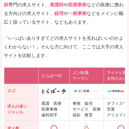
師
専門の求人サイト、
看護師
や
医療事務
などの医療に携わ
る方向けの求人サイト、
経理
や
一般事務
などをメインに幅
広く扱っているサイト、などもあります。
「いっぱいありすぎてどの求人サイトを見ればいいのかよ
くわからない！」そんな方に向けて、ここでは大手の求人
サイトを比較します。
エン転職
マイナビ転
とらばーゆ
ウーマン
女性のおし
ロゴ
看護 医療
事務 販売
オフィスワ
求人の多い
医療事務
サービス 医療
営業
ジャンル
歯科助手
福祉 教育
クリエイテ
求人数