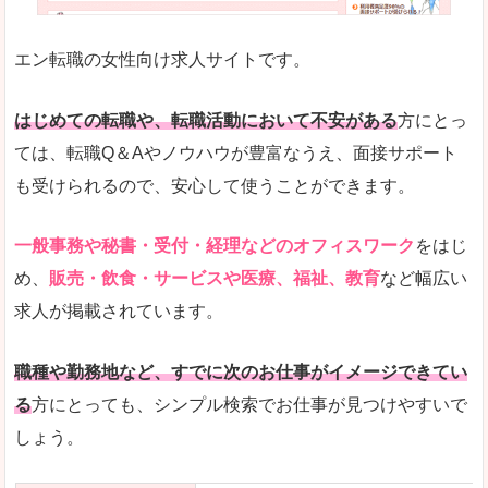
未経験
未経験の求人もあります
エン転職の女性向け求人サイトです。
とにかく、女性ならではの職種の専門性が高いの
また、アパレル・コスメ、エステ・ネイル・美容
はじめての転職や、転職活動において不安がある
方にとっ
詳しい説明
ては、転職Q＆Aやノウハウが豊富なうえ、面接サポート
スマホアプリやソーシャルサービスも充実してお
も受けられるので、安心して使うことができます。
専門性が高いので、これらのお仕事に転職を考え
一般事務や秘書・受付・経理などのオフィスワーク
をはじ
人気度
め、
販売・飲食・サービスや医療、福祉、教育
など幅広い
リクルートグループなので、大手という安心感も
求人が掲載されています。
サイトが華やかで転職へのワクワク感が高まりま
職種や勤務地など、すでに次のお仕事がイメージできてい
使いやすさ
る
方にとっても、シンプル検索でお仕事が見つけやすいで
検索がしやすく、求人詳細にも画像やイラストな
しょう。