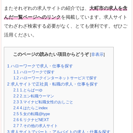
またそれぞれの求人サイトの紹介では、
大町市の求人を含
んだ一覧ページへのリンク
を掲載しています。求人サイト
でわざわざ検索する必要がなく、とても便利です。ぜひご
活用ください。
このページの読みたい項目からどうぞ
[
非表示
]
1
ハローワークで求人・仕事を探す
1.1
ハローワークで探す
1.2
ハローワークインターネットサービスで探す
2
求人サイトで正社員・転職の求人・仕事を探す
2.1
1.とらばーゆ
2.2
2.エン転職ウーマン
2.3
3.マイナビ転職女性のおしごと
2.4
4.はたらこindex
2.5
5.女の転職@type
2.6
6.リクナビNEXT
2.7
7.その他の求人サイト
3
求人サイトでパート・アルバイトの求人・仕事を探す