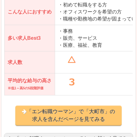
・初めて転職をする方
「とらばーゆ」で「大町市」の
こんな人におすすめ
・オフィスワークを希望の方
求人を含んだページを見てみる
・職種や勤務地の希望が固まってい
・事務
多い求人Best3
・販売、サービス
・医療、福祉、教育
求人数
平均的な給与の高さ
※低1～高5の5段階評価
「エン転職ウーマン」で「大町市」の
求人を含んだページを見てみる