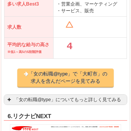
多い求人Best3
・営業企画、マーケティング
・サービス、販売
求人数
平均的な給与の高さ
※低1～高5の5段階評価
「女の転職@type」で「大町市」の
求人を含んだページを見てみる
「女の転職@type」についてもっと詳しく見てみる
女性エンジニアに特化した専門サイト(ページ)
があ
6.リクナビNEXT
正社員求人が約80％、正社員で長く働きたい方に
良いところ