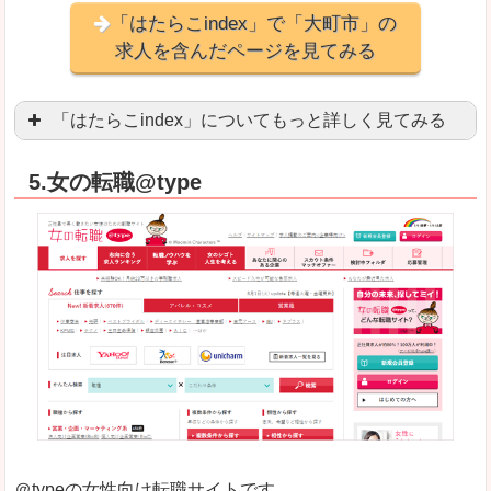
「はたらこindex」で「大町市」の
求人を含んだページを見てみる
「はたらこindex」についてもっと詳しく見てみる
ケタ違いな圧倒的求人数の多さに驚きます！15万
5.女の転職@type
求人が毎時更新されます！（他社求人サイトは週2
良いところ
希望職種の平均時給が瞬時にわかります。アルバ
求人数が多すぎて、逆に絞り込みに悩んだり、迷
悪いところ
雇用形態にもよりますが、給与額に幅があります
未経験
未経験の求人もあります
＠typeの女性向け転職サイトです。