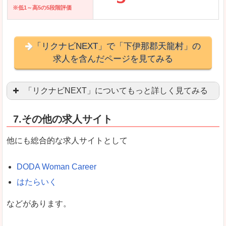
※低1～高5の5段階評価
「リクナビNEXT」で「下伊那郡天龍村」の
求人を含んだページを見てみる
「リクナビNEXT」についてもっと詳しく見てみる
営業職を探している方にとっては掲載数も多く、
7.その他の求人サイト
企業側が求める経験、スキルの掲載があり、自分
良いところ
他にも総合的な求人サイトとして
スマートフォンアプリからも転職活動ができます
DODA Woman Career
はたらいく
女性向けに特化していないので、ビジネスライク
などがあります。
悪いところ
女性の転職特集や子育てママ活躍求人などもあり