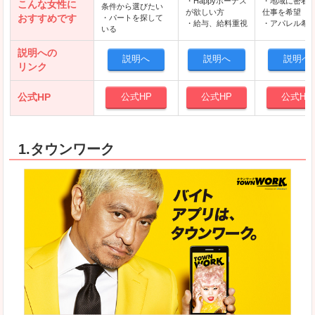
・Happyボーナス
・地域に密着
こんな女性に
条件から選びたい
が欲しい方
仕事を希望
おすすめです
・パートを探して
・給与、給料重視
・アパレル希
いる
説明への
説明へ
説明へ
説明へ
リンク
公式HP
公式HP
公式HP
公式HP
1.タウンワーク