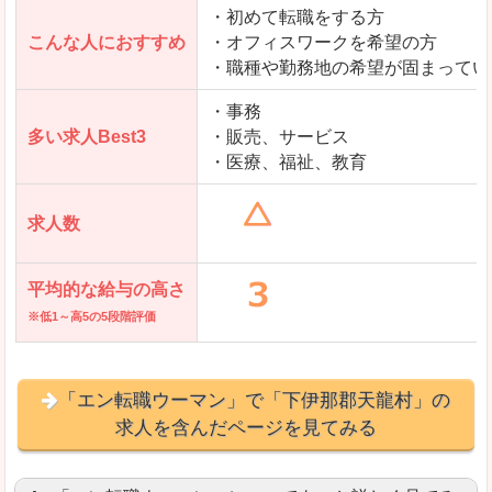
・初めて転職をする方
「とらばーゆ」で「下伊那郡天龍村」の
こんな人におすすめ
・オフィスワークを希望の方
求人を含んだページを見てみる
・職種や勤務地の希望が固まってい
・事務
多い求人Best3
・販売、サービス
・医療、福祉、教育
求人数
平均的な給与の高さ
※低1～高5の5段階評価
「エン転職ウーマン」で「下伊那郡天龍村」の
求人を含んだページを見てみる