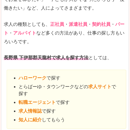
働きたい」など、人によってさまざまです。
求人の種類としても、
正社員
・
派遣社員
・
契約社員
・
パー
ト
・
アルバイト
など多くの方法があり、仕事の探し方もい
ろいろです。
長野県 下伊那郡天龍村で求人を探す方法
としては、
ハローワーク
で探す
とらばーゆ・タウンワークなどの
求人サイト
で
探す
転職エージェント
で探す
求人情報誌
で探す
知人に紹介
してもらう