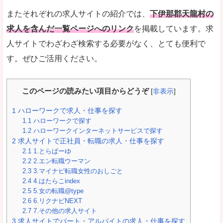
またそれぞれの求人サイトの紹介では、
下伊那郡天龍村の
求人を含んだ一覧ページへのリンク
を掲載しています。求
人サイトでわざわざ検索する必要がなく、とても便利で
す。ぜひご活用ください。
このページの読みたい項目からどうぞ
[
非表示
]
1
ハローワークで求人・仕事を探す
1.1
ハローワークで探す
1.2
ハローワークインターネットサービスで探す
2
求人サイトで正社員・転職の求人・仕事を探す
2.1
1.とらばーゆ
2.2
2.エン転職ウーマン
2.3
3.マイナビ転職女性のおしごと
2.4
4.はたらこindex
2.5
5.女の転職@type
2.6
6.リクナビNEXT
2.7
7.その他の求人サイト
3
求人サイトでパート・アルバイトの求人・仕事を探す