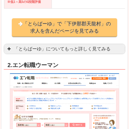
※低1～高5の5段階評価
「とらばーゆ」で「下伊那郡天龍村」の
求人を含んだページを見てみる
「とらばーゆ」についてもっと詳しく見てみる
アパレル、コスメ、エステティシャン、ネイリス
2.エン転職ウーマン
スマホアプリやソーシャルアカウントが充実して
良いところ
「ファッション・ブランドページ」という検索が
事務などのオフィスワークを探している方にとっ
悪いところ
専門性が強い部分があるので、逆に一般的なお仕