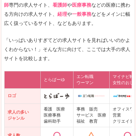
師
専門の求人サイト、
看護師
や
医療事務
などの医療に携わ
る方向けの求人サイト、
経理
や
一般事務
などをメインに幅
広く扱っているサイト、などもあります。
「いっぱいありすぎてどの求人サイトを見ればいいのかよ
くわからない！」そんな方に向けて、ここでは大手の求人
サイトを比較します。
エン転職
マイナビ転
とらばーゆ
ウーマン
女性のおし
ロゴ
看護 医療
事務 販売
オフィスワ
求人の多い
医療事務
サービス 医療
営業
ジャンル
歯科助手
福祉 教育
クリエイテ
求人数