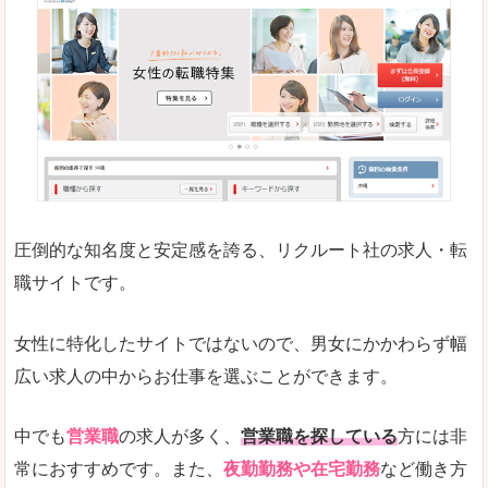
働く女のワーク＆ライフマガジン「woman ty
求人の掲載数が少ないです。
悪いところ
求人の掲載情報の文字が小さめで、少し見づらい
未経験
未経験の求人もあります
圧倒的な知名度と安定感を誇る、リクルート社の求人・転
女性でエンジニア職への転職をお考えの方は、こ
職サイトです。
詳しい説明
全体的にキャリア志向が高く、正社員で長く働い
女性に特化したサイトではないので、男女にかかわらず幅
エンジニア職の求人においては、ほかにない専門
広い求人の中からお仕事を選ぶことができます。
人気度
コンテンツや求人内容の掲載なんかを見ていても
中でも
営業職
の求人が多く、
営業職を探している
方には非
常におすすめです。また、
夜勤勤務や在宅勤務
など働き方