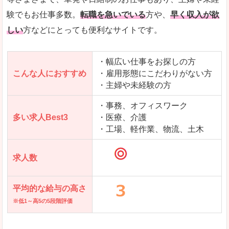
求人を含んだページを見てみる
験でもお仕事多数。
転職を急いでいる
方や、
早く収入が欲
しい
方などにとっても便利なサイトです。
・幅広い仕事をお探しの方
こんな人におすすめ
・雇用形態にこだわりがない方
・主婦や未経験の方
・事務、オフィスワーク
多い求人Best3
・医療、介護
・工場、軽作業、物流、土木
求人数
平均的な給与の高さ
※低1～高5の5段階評価