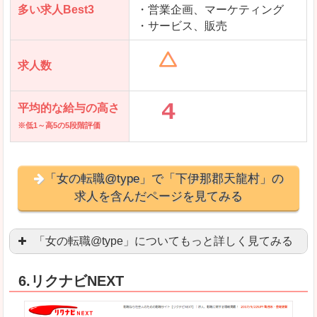
多い求人Best3
・営業企画、マーケティング
・サービス、販売
求人数
平均的な給与の高さ
※低1～高5の5段階評価
「女の転職@type」で「下伊那郡天龍村」の
求人を含んだページを見てみる
「女の転職@type」についてもっと詳しく見てみる
女性エンジニアに特化した専門サイト(ページ)
があ
6.リクナビNEXT
正社員求人が約80％、正社員で長く働きたい方に
良いところ