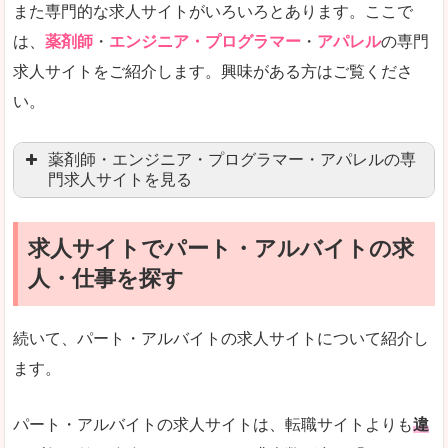
また専門的な求人サイトがいろいろとあります。ここで
未経験
未経験の求人もあります
は、
薬剤師
・
エンジニア・プログラマー
・
アパレル
の専門
求人サイトをご紹介します。興味がある方はご覧くださ
営業職を探している方にとっては、有利なサイト
い。
はじめての転職というよりは、何度か転職を経験
詳しい説明
薬剤師・エンジニア・プログラマー・アパレルの専
検索人気キーワードの上位が「40代」「50代」
門求人サイトを見る
人気度
求人、転職サイトの最大手といってもいいリクル
求人サイトでパート・アルバイトの求
マイナビ薬剤師
文字が大きくて見やすいです。
人・仕事を探す
リクナビ薬剤師
使いやすさ
ファルマスタッフ
また、求人詳細に年代や肩書別などの年収例があ
続いて、パート・アルバイトの求人サイトについて紹介し
薬キャリ(エムスリー)
ます。
ファーマキャリア
メディウェル
「リクナビNEXT」で「下伊那郡天龍村」の
パート・アルバイトの求人サイトは、転職サイトよりも
違
求人を含んだページを見てみる