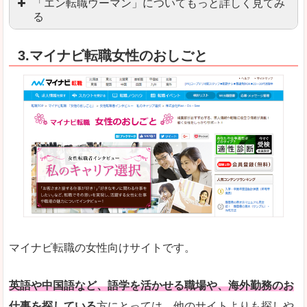
「エン転職ウーマン」についてもっと詳しく見てみ
る
「エン転職」全体としては日本最大級の会員数を
3.マイナビ転職女性のおしごと
職種や勤務地など、すでに次のお仕事がイメージで
良いところ
転職Q＆Aやノウハウが豊富なうえ、面接サポート
求人の掲載数が少ないです。
悪いところ
TOPページからこだわりや条件などをクイックに
未経験
未経験の求人もあります
マイナビ転職の女性向けサイトです。
はじめての転職や、転職活動において不安や心配
詳しい説明
自分でうまく仕事を探せなくても、会員登録をすれ
英語や中国語など、語学を活かせる職場や、海外勤務のお
仕事を探している
方にとっては、他のサイトよりも探しや