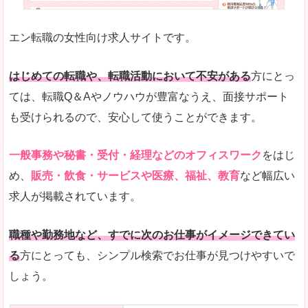
未経験
未経験の求人もあります
エン転職の女性向け求人サイトです。
とにかく、女性ならではの職種の専門性が高いの
また、アパレル・コスメ、エステ・ネイル・美容
はじめての転職や、転職活動において不安がある
方にとっ
詳しい説明
ては、転職Q＆Aやノウハウが豊富なうえ、面接サポート
スマホアプリやソーシャルサービスも充実してお
も受けられるので、安心して使うことができます。
専門性が高いので、これらのお仕事に転職を考え
一般事務や秘書・受付・経理などのオフィスワーク
をはじ
人気度
め、
販売・飲食・サービスや医療、福祉、教育
など幅広い
リクルートグループなので、大手という安心感も
求人が掲載されています。
サイトが華やかで転職へのワクワク感が高まりま
職種や勤務地など、すでに次のお仕事がイメージできてい
使いやすさ
る
方にとっても、シンプル検索でお仕事が見つけやすいで
検索がしやすく、求人詳細にも画像やイラストな
しょう。