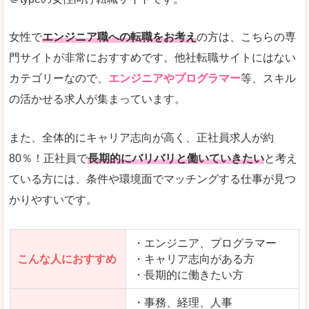
希望する職種の平均時給がすぐにわかるので、給
また、他社転職サイトにはない日払いや週払いと
女性で
エンジニア職への転職をお考え
の方は、こちらの専
詳しい説明
門サイトが非常におすすめです。他社転職サイトにはない
新着案件が続々とアップされるので、転職を急い
カテゴリーなので、
エンジニアやプログラマー
等、スキル
の活かせる求人が集まっています。
女性向けサイトとしては日本最大級、圧倒的求人
人気度
また、全体的にキャリア志向が高く、正社員求人が約
また、上戸彩さんのCMでおなじみなこともあり、
80％！正社員で
長期的にバリバリと働いていきたい
と考え
ている方には、条件や環境面でマッチングする仕事が見つ
全体的にオレンジ色のトーンで、見ていても疲れ
かりやすいです。
使いやすさ
検索条件も充実しており、求人情報がコンパクト
・エンジニア、プログラマー
こんな人におすすめ
・キャリア志向がある方
・長期的に働きたい方
「はたらこindex」で「下伊那郡天龍村」の
求人を含んだページを見てみる
・事務、経理、人事