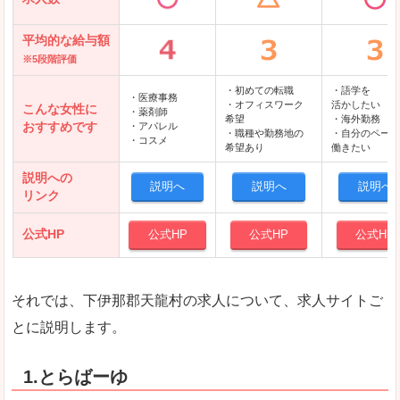
平均的な給与額
※5段階評価
・初めての転職
・語学を
・医療事務
・オフィスワーク
活かしたい
こんな女性に
・薬剤師
希望
・海外勤務
おすすめです
・アパレル
・職種や勤務地の
・自分のペース
・コスメ
希望あり
働きたい
説明への
説明へ
説明へ
説明へ
リンク
公式HP
公式HP
公式HP
公式HP
それでは、下伊那郡天龍村の求人について、求人サイトご
とに説明します。
1.とらばーゆ