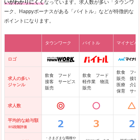
いがわかりにくく
なっています。求人数が多い「タウンワ
ーク、Happyボーナスがある「バイトル」などが特徴的な
レバテックキャリア
ポイントになります。
ギークリー(Geekly)
Green
タウンワーク
バイトル
マイナビバ
DODAエンジニア IT
パソナテック
ロゴ
IT転職ナビ
飲食 フー
飲食 フード
飲食 フード
求人の多い
販売 接客
接客 サービス
軽作業 物流
ジャンル
医療 介護
販売
販売
保育 サー
クリーデンス
求人数
テンプスタッフ
アパレル転職なび
平均的な給与額
※5段階評価
・さまざまな職種や