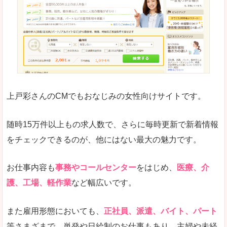
求人の掲載が少し見づらい印象があります。求人
悪いところ
給与が見た目ですぐにわからないことが多いです
未経験
未経験の求人もあります
上戸彩さんのCMでもおなじみの女性向けサイトです。
詳しい説明
サイト内の検索の人気ワードで英語や中国語などが
人気度
普通のマイナビの方を使っている方が多く、女性
随時15万件以上もの求人数で、さらに毎時更新で新着情報
さまざまな検索機能が充実しており、条件面やこ
をチェックできるのが、他にはない最大の魅力です。
使いやすさ
ただし、求人情報が少し見づらいです。
お仕事内容も
事務やコールセンター
をはじめ、
医療、介
護、工場、軽作業
など幅広いです。
「マイナビ転職女性のおしごと」で「下伊那郡
また雇用形態においても、
正社員、派遣、バイト、パート
天龍村」の
等さまざまで、単発や日給制のお仕事もあり、主婦や未経