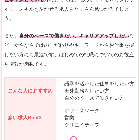
人気度
「エン転職」全体として、会員数がとても多い印
すく、スキルを活かせる求人もたくさん見つかるでしょ
う。
サイトがやさしいピンク色で威圧感がなく、心地
使いやすさ
多少検索しづらいのですが、掲載情報はパッと目
また、
自分のペースで働きたい、キャリアアップしたい
な
ど、女性ならではのこだわりやキーワードからお仕事を探
したい方にも最適です。はじめての転職についてのお役立
ち情報が満載です。
「エン転職ウーマン」で「下伊那郡天龍村」の
求人を含んだページを見てみる
・語学を活かした仕事をしたい方
こんな人におすすめ
・海外勤務をしたい方
・自分のペースで働きたい方
・オフィスワーク
多い求人Best3
・営業
・クリエイティブ