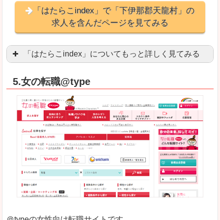
「はたらこindex」で「下伊那郡天龍村」の
求人を含んだページを見てみる
「はたらこindex」についてもっと詳しく見てみる
ケタ違いな圧倒的求人数の多さに驚きます！15万
5.女の転職@type
求人が毎時更新されます！（他社求人サイトは週2
良いところ
希望職種の平均時給が瞬時にわかります。アルバ
求人数が多すぎて、逆に絞り込みに悩んだり、迷
悪いところ
雇用形態にもよりますが、給与額に幅があります
未経験
未経験の求人もあります
＠typeの女性向け転職サイトです。