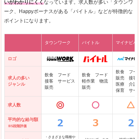
いがわかりにくく
なっています。求人数が多い「タウンワ
ーク、Happyボーナスがある「バイトル」などが特徴的な
レバテックキャリア
ポイントになります。
ギークリー(Geekly)
Green
タウンワーク
バイトル
マイナビバ
DODAエンジニア IT
パソナテック
ロゴ
IT転職ナビ
飲食 フー
飲食 フード
飲食 フード
求人の多い
販売 接客
接客 サービス
軽作業 物流
ジャンル
医療 介護
販売
販売
保育 サー
クリーデンス
求人数
テンプスタッフ
アパレル転職なび
平均的な給与額
※5段階評価
・さまざまな職種や