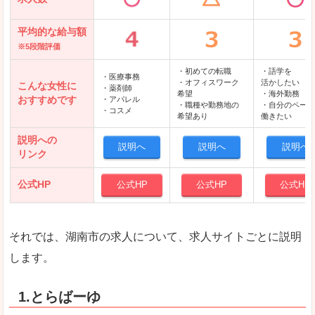
平均的な給与額
※5段階評価
・初めての転職
・語学を
・医療事務
・オフィスワーク
活かしたい
こんな女性に
・薬剤師
希望
・海外勤務
おすすめです
・アパレル
・職種や勤務地の
・自分のペース
・コスメ
希望あり
働きたい
説明への
説明へ
説明へ
説明へ
リンク
公式HP
公式HP
公式HP
公式HP
それでは、湖南市の求人について、求人サイトごとに説明
します。
1.とらばーゆ