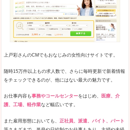
求人の掲載が少し見づらい印象があります。求人
悪いところ
給与が見た目ですぐにわからないことが多いです
未経験
未経験の求人もあります
上戸彩さんのCMでもおなじみの女性向けサイトです。
詳しい説明
サイト内の検索の人気ワードで英語や中国語などが
人気度
普通のマイナビの方を使っている方が多く、女性
随時15万件以上もの求人数で、さらに毎時更新で新着情報
さまざまな検索機能が充実しており、条件面やこ
をチェックできるのが、他にはない最大の魅力です。
使いやすさ
ただし、求人情報が少し見づらいです。
お仕事内容も
事務やコールセンター
をはじめ、
医療、介
護、工場、軽作業
など幅広いです。
「マイナビ転職女性のおしごと」で「湖南市」
また雇用形態においても、
正社員、派遣、バイト、パート
の
等さまざまで、単発や日給制のお仕事もあり、主婦や未経