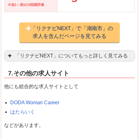
※低1～高5の5段階評価
「リクナビNEXT」で「湖南市」の
求人を含んだページを見てみる
「リクナビNEXT」についてもっと詳しく見てみる
営業職を探している方にとっては掲載数も多く、
7.その他の求人サイト
企業側が求める経験、スキルの掲載があり、自分
良いところ
他にも総合的な求人サイトとして
スマートフォンアプリからも転職活動ができます
DODA Woman Career
はたらいく
女性向けに特化していないので、ビジネスライク
などがあります。
悪いところ
女性の転職特集や子育てママ活躍求人などもあり