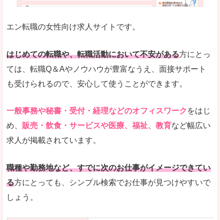
未経験
未経験の求人もあります
エン転職の女性向け求人サイトです。
とにかく、女性ならではの職種の専門性が高いの
また、アパレル・コスメ、エステ・ネイル・美容
はじめての転職や、転職活動において不安がある
方にとっ
詳しい説明
ては、転職Q＆Aやノウハウが豊富なうえ、面接サポート
スマホアプリやソーシャルサービスも充実してお
も受けられるので、安心して使うことができます。
専門性が高いので、これらのお仕事に転職を考え
一般事務や秘書・受付・経理などのオフィスワーク
をはじ
人気度
め、
販売・飲食・サービスや医療、福祉、教育
など幅広い
リクルートグループなので、大手という安心感も
求人が掲載されています。
サイトが華やかで転職へのワクワク感が高まりま
職種や勤務地など、すでに次のお仕事がイメージできてい
使いやすさ
る
方にとっても、シンプル検索でお仕事が見つけやすいで
検索がしやすく、求人詳細にも画像やイラストな
しょう。