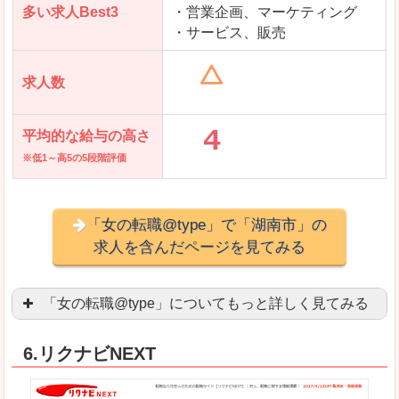
多い求人Best3
・営業企画、マーケティング
・サービス、販売
求人数
平均的な給与の高さ
※低1～高5の5段階評価
「女の転職@type」で「湖南市」の
求人を含んだページを見てみる
「女の転職@type」についてもっと詳しく見てみる
女性エンジニアに特化した専門サイト(ページ)
があ
6.リクナビNEXT
正社員求人が約80％、正社員で長く働きたい方に
良いところ