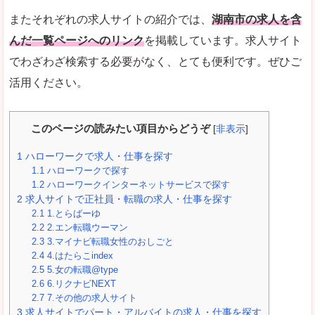
またそれぞれの求人サイトの紹介では、
湖南市の求人を含
んだ一覧ページへのリンク
を掲載しています。求人サイト
でわざわざ検索する必要がなく、とても便利です。ぜひご
活用ください。
このページの読みたい項目からどうぞ
[
非表示
]
1
ハローワークで求人・仕事を探す
1.1
ハローワークで探す
1.2
ハローワークインターネットサービスで探す
2
求人サイトで正社員・転職の求人・仕事を探す
2.1
1.とらばーゆ
2.2
2.エン転職ウーマン
2.3
3.マイナビ転職女性のおしごと
2.4
4.はたらこindex
2.5
5.女の転職@type
2.6
6.リクナビNEXT
2.7
7.その他の求人サイト
3
求人サイトでパート・アルバイトの求人・仕事を探す