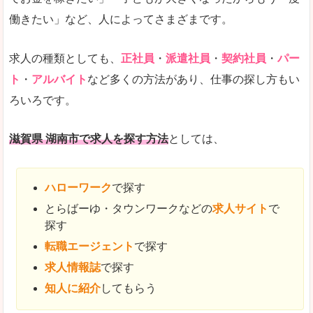
働きたい」など、人によってさまざまです。
求人の種類としても、
正社員
・
派遣社員
・
契約社員
・
パー
ト
・
アルバイト
など多くの方法があり、仕事の探し方もい
ろいろです。
滋賀県 湖南市で求人を探す方法
としては、
ハローワーク
で探す
とらばーゆ・タウンワークなどの
求人サイト
で
探す
転職エージェント
で探す
求人情報誌
で探す
知人に紹介
してもらう