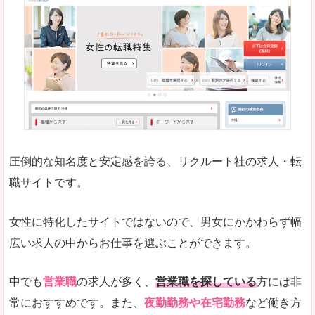
働く女のワーク＆ライフマガジン「woman ty
求人の掲載数が少ないです。
悪いところ
求人の掲載情報の文字が小さめで、少し見づらい
未経験
未経験の求人もあります
圧倒的な知名度と安定感を誇る、リクルート社の求人・転
女性でエンジニア職への転職をお考えの方は、こ
職サイトです。
詳しい説明
全体的にキャリア志向が高く、正社員で長く働い
女性に特化したサイトではないので、男女にかかわらず幅
エンジニア職の求人においては、ほかにない専門
広い求人の中からお仕事を選ぶことができます。
人気度
コンテンツや求人内容の掲載なんかを見ていても
中でも
営業職
の求人が多く、
営業職を探している
方には非
常におすすめです。また、
夜勤勤務や在宅勤務
など働き方