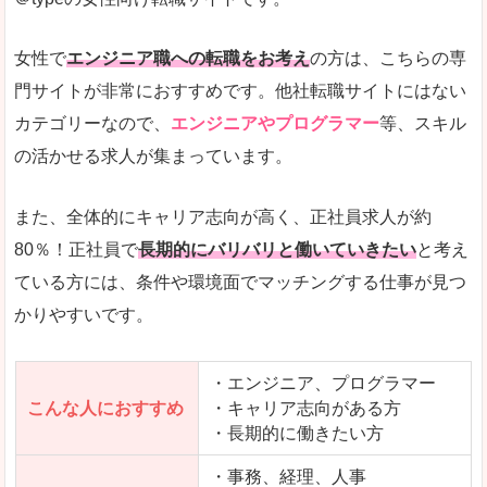
希望する職種の平均時給がすぐにわかるので、給
また、他社転職サイトにはない日払いや週払いと
女性で
エンジニア職への転職をお考え
の方は、こちらの専
詳しい説明
門サイトが非常におすすめです。他社転職サイトにはない
新着案件が続々とアップされるので、転職を急い
カテゴリーなので、
エンジニアやプログラマー
等、スキル
の活かせる求人が集まっています。
女性向けサイトとしては日本最大級、圧倒的求人
人気度
また、全体的にキャリア志向が高く、正社員求人が約
また、上戸彩さんのCMでおなじみなこともあり、
80％！正社員で
長期的にバリバリと働いていきたい
と考え
ている方には、条件や環境面でマッチングする仕事が見つ
全体的にオレンジ色のトーンで、見ていても疲れ
かりやすいです。
使いやすさ
検索条件も充実しており、求人情報がコンパクト
・エンジニア、プログラマー
こんな人におすすめ
・キャリア志向がある方
・長期的に働きたい方
「はたらこindex」で「湖南市」の
求人を含んだページを見てみる
・事務、経理、人事