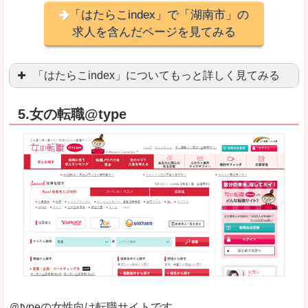
「はたらこindex」で「湖南市」の
求人を含んだページを見てみる
「はたらこindex」についてもっと詳しく見てみる
ケタ違いな圧倒的求人数の多さに驚きます！15万
5.女の転職@type
求人が毎時更新されます！（他社求人サイトは週2
良いところ
希望職種の平均時給が瞬時にわかります。アルバ
求人数が多すぎて、逆に絞り込みに悩んだり、迷
悪いところ
雇用形態にもよりますが、給与額に幅があります
未経験
未経験の求人もあります
＠typeの女性向け転職サイトです。