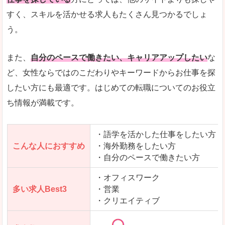
人気度
「エン転職」全体として、会員数がとても多い印
すく、スキルを活かせる求人もたくさん見つかるでしょ
う。
サイトがやさしいピンク色で威圧感がなく、心地
使いやすさ
多少検索しづらいのですが、掲載情報はパッと目
また、
自分のペースで働きたい、キャリアアップしたい
な
ど、女性ならではのこだわりやキーワードからお仕事を探
したい方にも最適です。はじめての転職についてのお役立
ち情報が満載です。
「エン転職ウーマン」で「湖南市」の
求人を含んだページを見てみる
・語学を活かした仕事をしたい方
こんな人におすすめ
・海外勤務をしたい方
・自分のペースで働きたい方
・オフィスワーク
多い求人Best3
・営業
・クリエイティブ