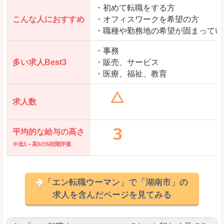
・初めて転職をする方
「とらばーゆ」で「湖南市」の
こんな人におすすめ
・オフィスワークを希望の方
求人を含んだページを見てみる
・職種や勤務地の希望が固まってい
・事務
多い求人Best3
・販売、サービス
・医療、福祉、教育
求人数
平均的な給与の高さ
※低1～高5の5段階評価
「エン転職ウーマン」で「湖南市」の
求人を含んだページを見てみる