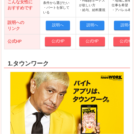
・Happyボーナス
・地域に密着
こんな女性に
条件から選びたい
が欲しい方
仕事を希望
おすすめです
・パートを探して
・給与、給料重視
・アパレル希
いる
説明への
説明へ
説明へ
説明へ
リンク
公式HP
公式HP
公式HP
公式HP
1.タウンワーク