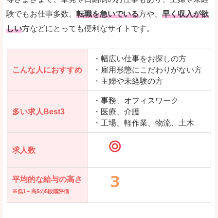
求人を含んだページを見てみる
験でもお仕事多数。
転職を急いでいる
方や、
早く収入が欲
しい
方などにとっても便利なサイトです。
・幅広い仕事をお探しの方
こんな人におすすめ
・雇用形態にこだわりがない方
・主婦や未経験の方
・事務、オフィスワーク
多い求人Best3
・医療、介護
・工場、軽作業、物流、土木
求人数
平均的な給与の高さ
※低1～高5の5段階評価