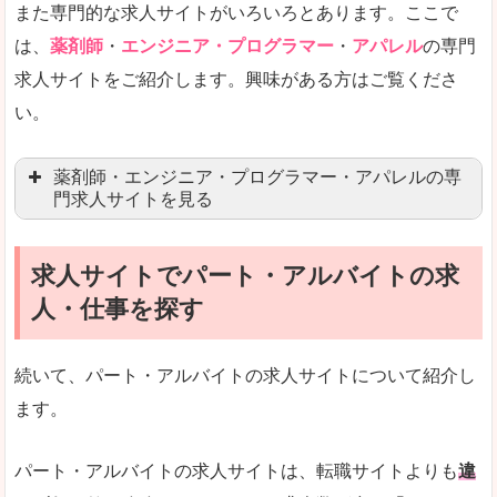
また専門的な求人サイトがいろいろとあります。ここで
未経験
未経験の求人もあります
は、
薬剤師
・
エンジニア・プログラマー
・
アパレル
の専門
求人サイトをご紹介します。興味がある方はご覧くださ
営業職を探している方にとっては、有利なサイト
い。
はじめての転職というよりは、何度か転職を経験
詳しい説明
薬剤師・エンジニア・プログラマー・アパレルの専
検索人気キーワードの上位が「40代」「50代」
門求人サイトを見る
人気度
求人、転職サイトの最大手といってもいいリクル
求人サイトでパート・アルバイトの求
マイナビ薬剤師
文字が大きくて見やすいです。
人・仕事を探す
リクナビ薬剤師
使いやすさ
ファルマスタッフ
また、求人詳細に年代や肩書別などの年収例があ
続いて、パート・アルバイトの求人サイトについて紹介し
薬キャリ(エムスリー)
ます。
ファーマキャリア
メディウェル
「リクナビNEXT」で「湖南市」の
パート・アルバイトの求人サイトは、転職サイトよりも
違
求人を含んだページを見てみる