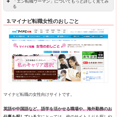
「エン転職ウーマン」についてもっと詳しく見てみ
る
「エン転職」全体としては日本最大級の会員数を
3.マイナビ転職女性のおしごと
職種や勤務地など、すでに次のお仕事がイメージで
良いところ
転職Q＆Aやノウハウが豊富なうえ、面接サポート
求人の掲載数が少ないです。
悪いところ
TOPページからこだわりや条件などをクイックに
未経験
未経験の求人もあります
マイナビ転職の女性向けサイトです。
はじめての転職や、転職活動において不安や心配
詳しい説明
自分でうまく仕事を探せなくても、会員登録をすれ
英語や中国語など、語学を活かせる職場や、海外勤務のお
仕事を探している
方にとっては、他のサイトよりも探しや