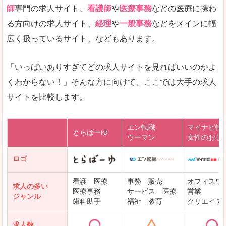
師
専門の求人サイト、
看護師
や
医療事務
などの医療に携わ
る方向けの求人サイト、
経理
や
一般事務
などをメインに幅
広く扱っているサイト、などもあります。
「いっぱいありすぎてどの求人サイトを見ればいいのかよ
くわからない！」そんな方に向けて、ここでは大手の求人
サイトを比較します。
エン転職
マイナビ転
とらばーゆ
ウーマン
女性のおし
ロゴ
看護 医療
事務 販売
オフィスワ
求人の多い
医療事務
サービス 医療
営業
ジャンル
歯科助手
福祉 教育
クリエイテ
求人数