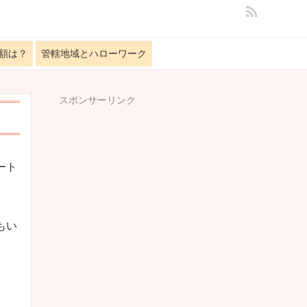
額は？
管轄地域とハローワーク
スポンサーリンク
ート
もい