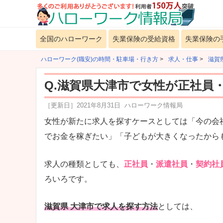
全国のハローワーク
失業保険の受給資格
失業保険の
ハローワーク(職安)の時間・駐車場・行き方
>
求人・仕事
>
滋賀
Q.滋賀県大津市で女性が正社員
［更新日］
2021年8月31日
ハローワーク情報局
女性が新たに求人を探すケースとしては「今の会
でお金を稼ぎたい」「子どもが大きくなったから
求人の種類としても、
正社員
・
派遣社員
・
契約社
ろいろです。
滋賀県 大津市で求人を探す方法
としては、