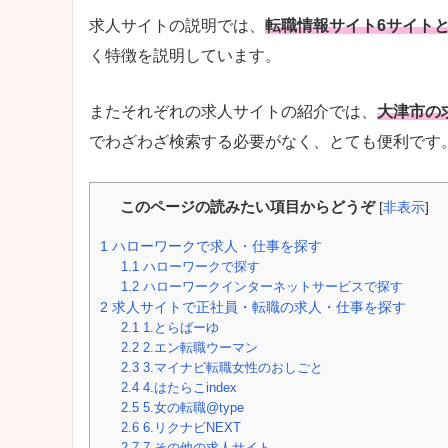
求人サイトの説明では、
転職情報サイト6サイト
く特徴を説明しています。
またそれぞれの求人サイトの紹介では、
大津市の
でわざわざ検索する必要がなく、とても便利です
このページの読みたい項目からどうぞ
[
非表示
]
1
ハローワークで求人・仕事を探す
1.1
ハローワークで探す
1.2
ハローワークインターネットサービスで探す
2
求人サイトで正社員・転職の求人・仕事を探す
2.1
1.とらばーゆ
2.2
2.エン転職ウーマン
2.3
3.マイナビ転職女性のおしごと
2.4
4.はたらこindex
2.5
5.女の転職@type
2.6
6.リクナビNEXT
2.7
7.その他の求人サイト