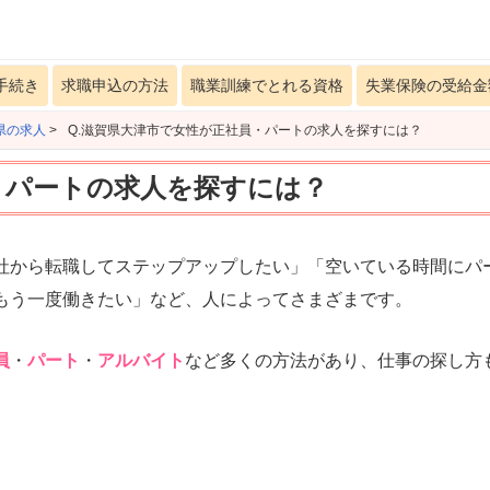
手続き
求職申込の方法
職業訓練でとれる資格
失業保険の受給金
県の求人
>
Q.滋賀県大津市で女性が正社員・パートの求人を探すには？
・パートの求人を探すには？
社から転職してステップアップしたい」「空いている時間にパ
もう一度働きたい」など、人によってさまざまです。
員
・
パート
・
アルバイト
など多くの方法があり、仕事の探し方