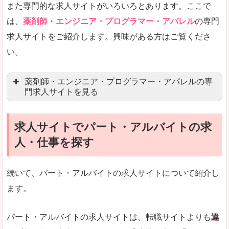
また専門的な求人サイトがいろいろとあります。ここで
未経験
未経験の求人もあります
は、
薬剤師
・
エンジニア・プログラマー
・
アパレル
の専門
求人サイトをご紹介します。興味がある方はご覧くださ
営業職を探している方にとっては、有利なサイト
い。
はじめての転職というよりは、何度か転職を経験
詳しい説明
薬剤師・エンジニア・プログラマー・アパレルの専
検索人気キーワードの上位が「40代」「50代」
門求人サイトを見る
人気度
求人、転職サイトの最大手といってもいいリクル
求人サイトでパート・アルバイトの求
マイナビ薬剤師
文字が大きくて見やすいです。
人・仕事を探す
リクナビ薬剤師
使いやすさ
ファルマスタッフ
また、求人詳細に年代や肩書別などの年収例があ
続いて、パート・アルバイトの求人サイトについて紹介し
薬キャリ(エムスリー)
ます。
ファーマキャリア
メディウェル
「リクナビNEXT」で「野洲市」の
パート・アルバイトの求人サイトは、転職サイトよりも
違
求人を含んだページを見てみる