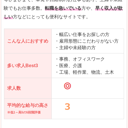
求人を含んだページを見てみる
験でもお仕事多数。
転職を急いでいる
方や、
早く収入が欲
しい
方などにとっても便利なサイトです。
・幅広い仕事をお探しの方
こんな人におすすめ
・雇用形態にこだわりがない方
・主婦や未経験の方
・事務、オフィスワーク
多い求人Best3
・医療、介護
・工場、軽作業、物流、土木
求人数
平均的な給与の高さ
※低1～高5の5段階評価