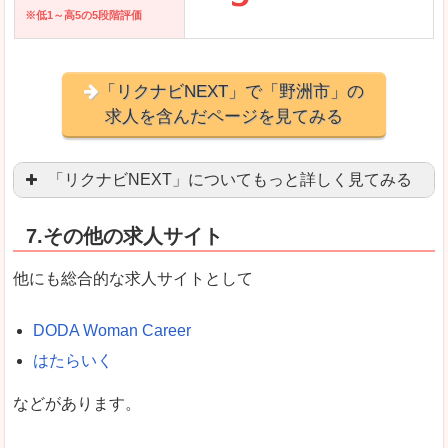
※低1～高5の5段階評価
「リクナビNEXT」で「野洲市」の
求人を含んだページを見てみる
「リクナビNEXT」についてもっと詳しく見てみる
営業職を探している方にとっては掲載数も多く、
7.その他の求人サイト
企業側が求める経験、スキルの掲載があり、自分
良いところ
他にも総合的な求人サイトとして
スマートフォンアプリからも転職活動ができます
DODA Woman Career
はたらいく
女性向けに特化していないので、ビジネスライク
などがあります。
悪いところ
女性の転職特集や子育てママ活躍求人などもあり