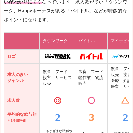
いがわかりにくく
なっています。求人数が多い「タウンワ
ーク、Happyボーナスがある「バイトル」などが特徴的な
レバテックキャリア
ポイントになります。
ギークリー(Geekly)
Green
タウンワーク
バイトル
マイナビバ
DODAエンジニア IT
パソナテック
ロゴ
IT転職ナビ
飲食 フー
飲食 フード
飲食 フード
求人の多い
販売 接客
接客 サービス
軽作業 物流
ジャンル
医療 介護
販売
販売
保育 サー
クリーデンス
求人数
テンプスタッフ
アパレル転職なび
平均的な給与額
※5段階評価
・さまざまな職種や