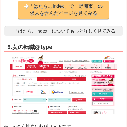
「はたらこindex」で「野洲市」の
求人を含んだページを見てみる
「はたらこindex」についてもっと詳しく見てみる
ケタ違いな圧倒的求人数の多さに驚きます！15万
5.女の転職@type
求人が毎時更新されます！（他社求人サイトは週2
良いところ
希望職種の平均時給が瞬時にわかります。アルバ
求人数が多すぎて、逆に絞り込みに悩んだり、迷
悪いところ
雇用形態にもよりますが、給与額に幅があります
未経験
未経験の求人もあります
＠typeの女性向け転職サイトです。