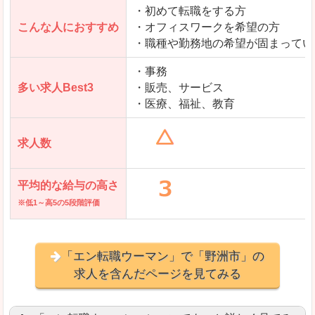
・初めて転職をする方
「とらばーゆ」で「野洲市」の
こんな人におすすめ
・オフィスワークを希望の方
求人を含んだページを見てみる
・職種や勤務地の希望が固まってい
・事務
多い求人Best3
・販売、サービス
・医療、福祉、教育
求人数
平均的な給与の高さ
※低1～高5の5段階評価
「エン転職ウーマン」で「野洲市」の
求人を含んだページを見てみる