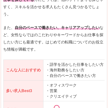
人気度
「エン転職」全体として、会員数がとても多い印
すく、スキルを活かせる求人もたくさん見つかるでしょ
う。
サイトがやさしいピンク色で威圧感がなく、心地
使いやすさ
多少検索しづらいのですが、掲載情報はパッと目
また、
自分のペースで働きたい、キャリアアップしたい
な
ど、女性ならではのこだわりやキーワードからお仕事を探
したい方にも最適です。はじめての転職についてのお役立
ち情報が満載です。
「エン転職ウーマン」で「野洲市」の
求人を含んだページを見てみる
・語学を活かした仕事をしたい方
こんな人におすすめ
・海外勤務をしたい方
・自分のペースで働きたい方
・オフィスワーク
多い求人Best3
・営業
・クリエイティブ