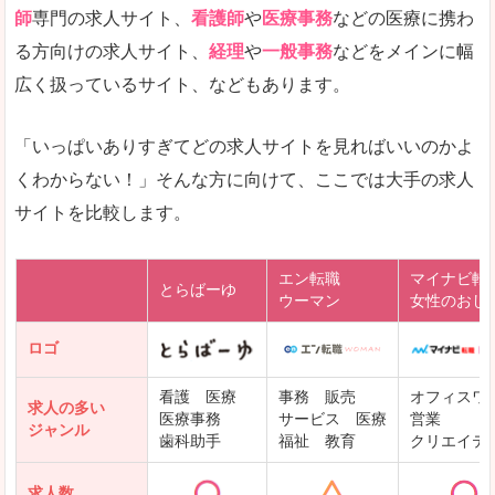
師
専門の求人サイト、
看護師
や
医療事務
などの医療に携わ
る方向けの求人サイト、
経理
や
一般事務
などをメインに幅
広く扱っているサイト、などもあります。
「いっぱいありすぎてどの求人サイトを見ればいいのかよ
くわからない！」そんな方に向けて、ここでは大手の求人
サイトを比較します。
エン転職
マイナビ転
とらばーゆ
ウーマン
女性のおし
ロゴ
看護 医療
事務 販売
オフィスワ
求人の多い
医療事務
サービス 医療
営業
ジャンル
歯科助手
福祉 教育
クリエイテ
求人数