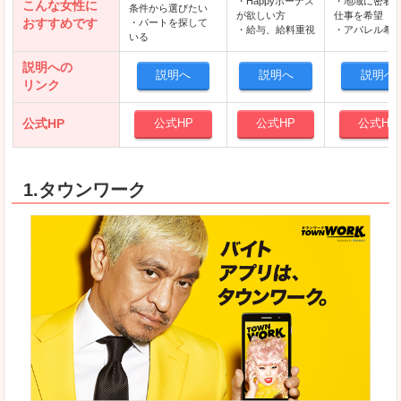
・Happyボーナス
・地域に密着
こんな女性に
条件から選びたい
が欲しい方
仕事を希望
おすすめです
・パートを探して
・給与、給料重視
・アパレル希
いる
説明への
説明へ
説明へ
説明へ
リンク
公式HP
公式HP
公式HP
公式HP
1.タウンワーク