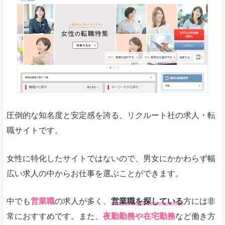
働く女のワーク＆ライフマガジン「woman ty
求人の掲載数が少ないです。
悪いところ
求人の掲載情報の文字が小さめで、少し見づらい
未経験
未経験の求人もあります
圧倒的な知名度と安定感を誇る、リクルート社の求人・転
女性でエンジニア職への転職をお考えの方は、こ
職サイトです。
詳しい説明
全体的にキャリア志向が高く、正社員で長く働い
女性に特化したサイトではないので、男女にかかわらず幅
エンジニア職の求人においては、ほかにない専門
広い求人の中からお仕事を選ぶことができます。
人気度
コンテンツや求人内容の掲載なんかを見ていても
中でも
営業職
の求人が多く、
営業職を探している
方には非
常におすすめです。また、
夜勤勤務や在宅勤務
など働き方