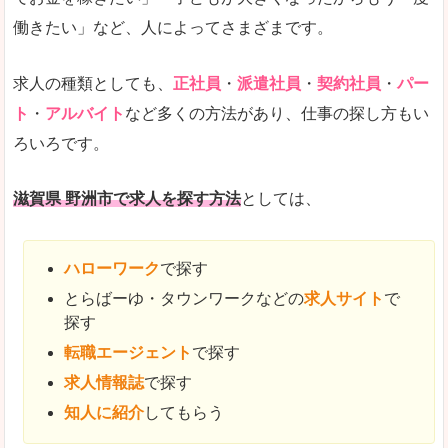
働きたい」など、人によってさまざまです。
求人の種類としても、
正社員
・
派遣社員
・
契約社員
・
パー
ト
・
アルバイト
など多くの方法があり、仕事の探し方もい
ろいろです。
滋賀県 野洲市で求人を探す方法
としては、
ハローワーク
で探す
とらばーゆ・タウンワークなどの
求人サイト
で
探す
転職エージェント
で探す
求人情報誌
で探す
知人に紹介
してもらう