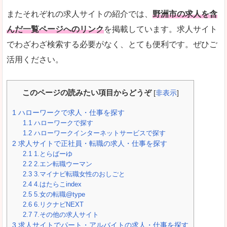
またそれぞれの求人サイトの紹介では、
野洲市の求人を含
んだ一覧ページへのリンク
を掲載しています。求人サイト
でわざわざ検索する必要がなく、とても便利です。ぜひご
活用ください。
このページの読みたい項目からどうぞ
[
非表示
]
1
ハローワークで求人・仕事を探す
1.1
ハローワークで探す
1.2
ハローワークインターネットサービスで探す
2
求人サイトで正社員・転職の求人・仕事を探す
2.1
1.とらばーゆ
2.2
2.エン転職ウーマン
2.3
3.マイナビ転職女性のおしごと
2.4
4.はたらこindex
2.5
5.女の転職@type
2.6
6.リクナビNEXT
2.7
7.その他の求人サイト
3
求人サイトでパート・アルバイトの求人・仕事を探す