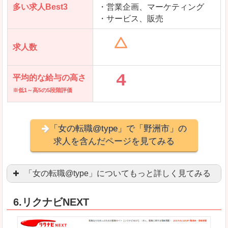
多い求人Best3
・営業企画、マーケティング
・サービス、販売
求人数
平均的な給与の高さ
※低1～高5の5段階評価
「女の転職@type」で「野洲市」の
求人を含んだページを見てみる
「女の転職@type」についてもっと詳しく見てみる
女性エンジニアに特化した専門サイト(ページ)
があ
6.リクナビNEXT
正社員求人が約80％、正社員で長く働きたい方に
良いところ