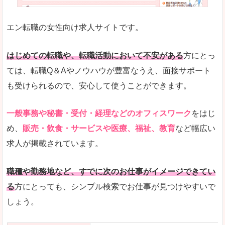
未経験
未経験の求人もあります
エン転職の女性向け求人サイトです。
とにかく、女性ならではの職種の専門性が高いの
また、アパレル・コスメ、エステ・ネイル・美容
はじめての転職や、転職活動において不安がある
方にとっ
詳しい説明
ては、転職Q＆Aやノウハウが豊富なうえ、面接サポート
スマホアプリやソーシャルサービスも充実してお
も受けられるので、安心して使うことができます。
専門性が高いので、これらのお仕事に転職を考え
一般事務や秘書・受付・経理などのオフィスワーク
をはじ
人気度
め、
販売・飲食・サービスや医療、福祉、教育
など幅広い
リクルートグループなので、大手という安心感も
求人が掲載されています。
サイトが華やかで転職へのワクワク感が高まりま
職種や勤務地など、すでに次のお仕事がイメージできてい
使いやすさ
る
方にとっても、シンプル検索でお仕事が見つけやすいで
検索がしやすく、求人詳細にも画像やイラストな
しょう。