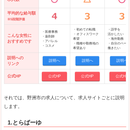
平均的な給与額
※5段階評価
・初めての転職
・語学を
・医療事務
・オフィスワーク
活かしたい
こんな女性に
・薬剤師
希望
・海外勤務
おすすめです
・アパレル
・職種や勤務地の
・自分のペース
・コスメ
希望あり
働きたい
説明への
説明へ
説明へ
説明へ
リンク
公式HP
公式HP
公式HP
公式HP
それでは、野洲市の求人について、求人サイトごとに説明
します。
1.とらばーゆ