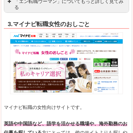
「エン転職ウーマン」についてもっと詳しく見てみ
る
「エン転職」全体としては日本最大級の会員数を
3.マイナビ転職女性のおしごと
職種や勤務地など、すでに次のお仕事がイメージで
良いところ
転職Q＆Aやノウハウが豊富なうえ、面接サポート
求人の掲載数が少ないです。
悪いところ
TOPページからこだわりや条件などをクイックに
未経験
未経験の求人もあります
マイナビ転職の女性向けサイトです。
はじめての転職や、転職活動において不安や心配
詳しい説明
自分でうまく仕事を探せなくても、会員登録をすれ
英語や中国語など、語学を活かせる職場や、海外勤務のお
仕事を探している
方にとっては、他のサイトよりも探しや