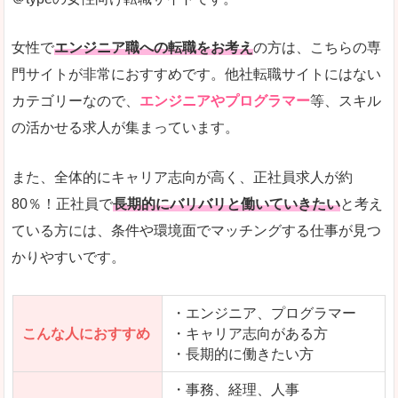
希望する職種の平均時給がすぐにわかるので、給
また、他社転職サイトにはない日払いや週払いと
女性で
エンジニア職への転職をお考え
の方は、こちらの専
詳しい説明
門サイトが非常におすすめです。他社転職サイトにはない
新着案件が続々とアップされるので、転職を急い
カテゴリーなので、
エンジニアやプログラマー
等、スキル
の活かせる求人が集まっています。
女性向けサイトとしては日本最大級、圧倒的求人
人気度
また、全体的にキャリア志向が高く、正社員求人が約
また、上戸彩さんのCMでおなじみなこともあり、
80％！正社員で
長期的にバリバリと働いていきたい
と考え
ている方には、条件や環境面でマッチングする仕事が見つ
全体的にオレンジ色のトーンで、見ていても疲れ
かりやすいです。
使いやすさ
検索条件も充実しており、求人情報がコンパクト
・エンジニア、プログラマー
こんな人におすすめ
・キャリア志向がある方
・長期的に働きたい方
「はたらこindex」で「野洲市」の
求人を含んだページを見てみる
・事務、経理、人事