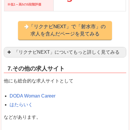
※低1～高5の5段階評価
「リクナビNEXT」で「射水市」の
求人を含んだページを見てみる
「リクナビNEXT」についてもっと詳しく見てみる
営業職を探している方にとっては掲載数も多く、
7.その他の求人サイト
企業側が求める経験、スキルの掲載があり、自分
良いところ
他にも総合的な求人サイトとして
スマートフォンアプリからも転職活動ができます
DODA Woman Career
はたらいく
女性向けに特化していないので、ビジネスライク
などがあります。
悪いところ
女性の転職特集や子育てママ活躍求人などもあり