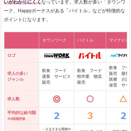
いがわかりにくく
なっています。求人数が多い「タウンワ
ーク、Happyボーナスがある「バイトル」などが特徴的な
レバテックキャリア
ポイントになります。
ギークリー(Geekly)
Green
タウンワーク
バイトル
マイナビバ
DODAエンジニア IT
パソナテック
ロゴ
IT転職ナビ
飲食 フー
飲食 フード
飲食 フード
求人の多い
販売 接客
接客 サービス
軽作業 物流
ジャンル
医療 介護
販売
販売
保育 サー
クリーデンス
求人数
テンプスタッフ
アパレル転職なび
平均的な給与額
※5段階評価
・さまざまな職種や