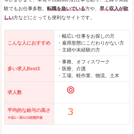
求人を含んだページを見てみる
験でもお仕事多数。
転職を急いでいる
方や、
早く収入が欲
しい
方などにとっても便利なサイトです。
・幅広い仕事をお探しの方
こんな人におすすめ
・雇用形態にこだわりがない方
・主婦や未経験の方
・事務、オフィスワーク
多い求人Best3
・医療、介護
・工場、軽作業、物流、土木
求人数
平均的な給与の高さ
※低1～高5の5段階評価