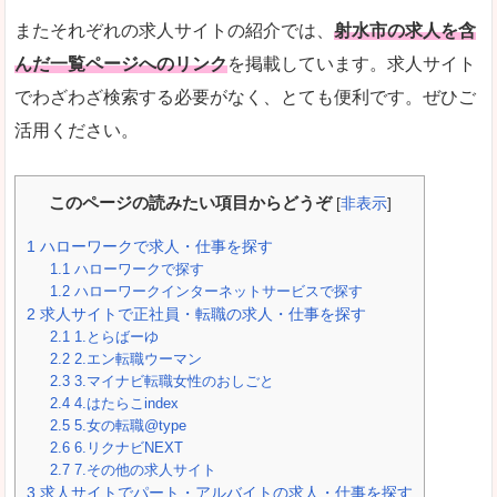
またそれぞれの求人サイトの紹介では、
射水市の求人を含
んだ一覧ページへのリンク
を掲載しています。求人サイト
でわざわざ検索する必要がなく、とても便利です。ぜひご
活用ください。
このページの読みたい項目からどうぞ
[
非表示
]
1
ハローワークで求人・仕事を探す
1.1
ハローワークで探す
1.2
ハローワークインターネットサービスで探す
2
求人サイトで正社員・転職の求人・仕事を探す
2.1
1.とらばーゆ
2.2
2.エン転職ウーマン
2.3
3.マイナビ転職女性のおしごと
2.4
4.はたらこindex
2.5
5.女の転職@type
2.6
6.リクナビNEXT
2.7
7.その他の求人サイト
3
求人サイトでパート・アルバイトの求人・仕事を探す