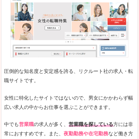
働く女のワーク＆ライフマガジン「woman ty
求人の掲載数が少ないです。
悪いところ
求人の掲載情報の文字が小さめで、少し見づらい
未経験
未経験の求人もあります
圧倒的な知名度と安定感を誇る、リクルート社の求人・転
女性でエンジニア職への転職をお考えの方は、こ
職サイトです。
詳しい説明
全体的にキャリア志向が高く、正社員で長く働い
女性に特化したサイトではないので、男女にかかわらず幅
エンジニア職の求人においては、ほかにない専門
広い求人の中からお仕事を選ぶことができます。
人気度
コンテンツや求人内容の掲載なんかを見ていても
中でも
営業職
の求人が多く、
営業職を探している
方には非
常におすすめです。また、
夜勤勤務や在宅勤務
など働き方