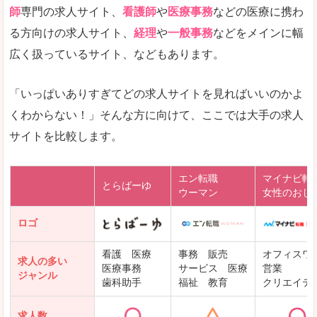
師
専門の求人サイト、
看護師
や
医療事務
などの医療に携わ
る方向けの求人サイト、
経理
や
一般事務
などをメインに幅
広く扱っているサイト、などもあります。
「いっぱいありすぎてどの求人サイトを見ればいいのかよ
くわからない！」そんな方に向けて、ここでは大手の求人
サイトを比較します。
エン転職
マイナビ転
とらばーゆ
ウーマン
女性のおし
ロゴ
看護 医療
事務 販売
オフィスワ
求人の多い
医療事務
サービス 医療
営業
ジャンル
歯科助手
福祉 教育
クリエイテ
求人数