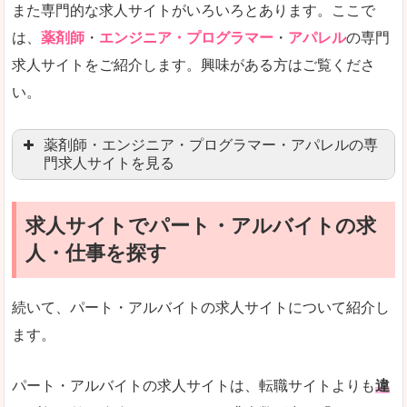
また専門的な求人サイトがいろいろとあります。ここで
未経験
未経験の求人もあります
は、
薬剤師
・
エンジニア・プログラマー
・
アパレル
の専門
求人サイトをご紹介します。興味がある方はご覧くださ
営業職を探している方にとっては、有利なサイト
い。
はじめての転職というよりは、何度か転職を経験
詳しい説明
薬剤師・エンジニア・プログラマー・アパレルの専
検索人気キーワードの上位が「40代」「50代」
門求人サイトを見る
人気度
求人、転職サイトの最大手といってもいいリクル
求人サイトでパート・アルバイトの求
マイナビ薬剤師
文字が大きくて見やすいです。
人・仕事を探す
リクナビ薬剤師
使いやすさ
ファルマスタッフ
また、求人詳細に年代や肩書別などの年収例があ
続いて、パート・アルバイトの求人サイトについて紹介し
薬キャリ(エムスリー)
ます。
ファーマキャリア
メディウェル
「リクナビNEXT」で「射水市」の
パート・アルバイトの求人サイトは、転職サイトよりも
違
求人を含んだページを見てみる