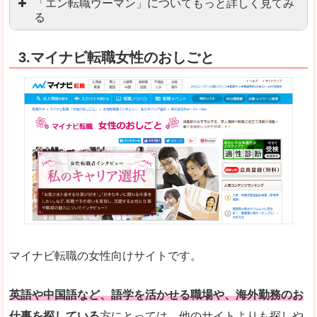
「エン転職ウーマン」についてもっと詳しく見てみ
る
「エン転職」全体としては日本最大級の会員数を
3.マイナビ転職女性のおしごと
職種や勤務地など、すでに次のお仕事がイメージで
良いところ
転職Q＆Aやノウハウが豊富なうえ、面接サポート
求人の掲載数が少ないです。
悪いところ
TOPページからこだわりや条件などをクイックに
未経験
未経験の求人もあります
マイナビ転職の女性向けサイトです。
はじめての転職や、転職活動において不安や心配
詳しい説明
自分でうまく仕事を探せなくても、会員登録をすれ
英語や中国語など、語学を活かせる職場や、海外勤務のお
仕事を探している
方にとっては、他のサイトよりも探しや