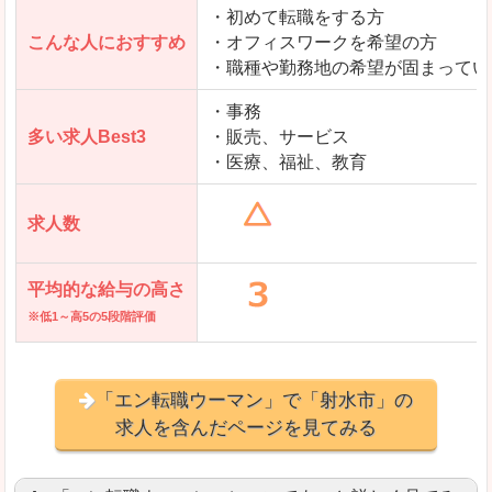
・初めて転職をする方
「とらばーゆ」で「射水市」の
こんな人におすすめ
・オフィスワークを希望の方
求人を含んだページを見てみる
・職種や勤務地の希望が固まってい
・事務
多い求人Best3
・販売、サービス
・医療、福祉、教育
求人数
平均的な給与の高さ
※低1～高5の5段階評価
「エン転職ウーマン」で「射水市」の
求人を含んだページを見てみる