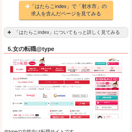
「はたらこindex」で「射水市」の
求人を含んだページを見てみる
「はたらこindex」についてもっと詳しく見てみる
ケタ違いな圧倒的求人数の多さに驚きます！15万
5.女の転職@type
求人が毎時更新されます！（他社求人サイトは週2
良いところ
希望職種の平均時給が瞬時にわかります。アルバ
求人数が多すぎて、逆に絞り込みに悩んだり、迷
悪いところ
雇用形態にもよりますが、給与額に幅があります
未経験
未経験の求人もあります
＠typeの女性向け転職サイトです。