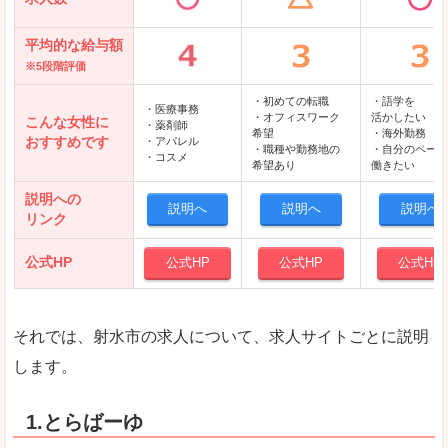
平均的な給与額
※5段階評価
・初めての転職
・語学を
・医療事務
・オフィスワーク
活かしたい
こんな女性に
・薬剤師
希望
・海外勤務
おすすめです
・アパレル
・職種や勤務地の
・自分のペース
・コスメ
希望あり
働きたい
説明への
説明へ
説明へ
説明へ
リンク
公式HP
公式HP
公式HP
公式HP
それでは、射水市の求人について、求人サイトごとに説明
します。
1.とらばーゆ