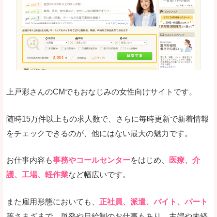
求人の掲載が少し見づらい印象があります。求人
悪いところ
給与が見た目ですぐにわからないことが多いです
未経験
未経験の求人もあります
上戸彩さんのCMでもおなじみの女性向けサイトです。
詳しい説明
サイト内の検索の人気ワードで英語や中国語などが
人気度
普通のマイナビの方を使っている方が多く、女性
随時15万件以上もの求人数で、さらに毎時更新で新着情報
さまざまな検索機能が充実しており、条件面やこ
をチェックできるのが、他にはない最大の魅力です。
使いやすさ
ただし、求人情報が少し見づらいです。
お仕事内容も
事務やコールセンター
をはじめ、
医療、介
護、工場、軽作業
など幅広いです。
「マイナビ転職女性のおしごと」で「射水市」
また雇用形態においても、
正社員、派遣、バイト、パート
の
等さまざまで、単発や日給制のお仕事もあり、主婦や未経