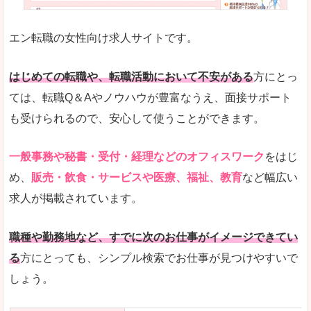
未経験
未経験の求人もあります
エン転職の女性向け求人サイトです。
とにかく、女性ならではの職種の専門性が高いの
また、アパレル・コスメ、エステ・ネイル・美容
はじめての転職や、転職活動において不安がある
方にとっ
詳しい説明
ては、転職Q＆Aやノウハウが豊富なうえ、面接サポート
スマホアプリやソーシャルサービスも充実してお
も受けられるので、安心して使うことができます。
専門性が高いので、これらのお仕事に転職を考え
一般事務や秘書・受付・経理などのオフィスワーク
をはじ
人気度
め、
販売・飲食・サービスや医療、福祉、教育
など幅広い
リクルートグループなので、大手という安心感も
求人が掲載されています。
サイトが華やかで転職へのワクワク感が高まりま
職種や勤務地など、すでに次のお仕事がイメージできてい
使いやすさ
る
方にとっても、シンプル検索でお仕事が見つけやすいで
検索がしやすく、求人詳細にも画像やイラストな
しょう。