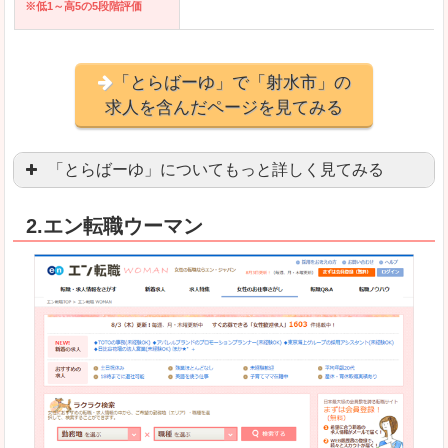
※低1～高5の5段階評価
「とらばーゆ」で「射水市」の
求人を含んだページを見てみる
「とらばーゆ」についてもっと詳しく見てみる
アパレル、コスメ、エステティシャン、ネイリス
2.エン転職ウーマン
スマホアプリやソーシャルアカウントが充実して
良いところ
「ファッション・ブランドページ」という検索が
事務などのオフィスワークを探している方にとっ
悪いところ
専門性が強い部分があるので、逆に一般的なお仕