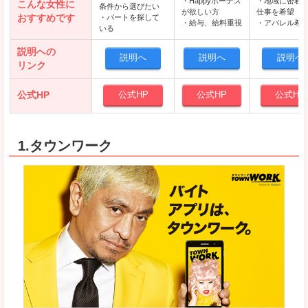
・Happyボーナス
・地域に密着
こんな女性に
条件から選びたい
が欲しい方
仕事を希望
おすすめです
・パートを探して
・給与、給料重視
・アパレル希
いる
説明への
説明へ
説明へ
説明へ
リンク
公式HP
公式HP
公式HP
公式HP
1.タウンワーク