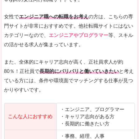
希望する職種の平均時給がすぐにわかるので、給
また、他社転職サイトにはない日払いや週払いと
女性で
エンジニア職への転職をお考え
の方は、こちらの専
詳しい説明
門サイトが非常におすすめです。他社転職サイトにはない
新着案件が続々とアップされるので、転職を急い
カテゴリーなので、
エンジニアやプログラマー
等、スキル
の活かせる求人が集まっています。
女性向けサイトとしては日本最大級、圧倒的求人
人気度
また、全体的にキャリア志向が高く、正社員求人が約
また、上戸彩さんのCMでおなじみなこともあり、
80％！正社員で
長期的にバリバリと働いていきたい
と考え
ている方には、条件や環境面でマッチングする仕事が見つ
全体的にオレンジ色のトーンで、見ていても疲れ
かりやすいです。
使いやすさ
検索条件も充実しており、求人情報がコンパクト
・エンジニア、プログラマー
こんな人におすすめ
・キャリア志向がある方
・長期的に働きたい方
「はたらこindex」で「射水市」の
求人を含んだページを見てみる
・事務、経理、人事