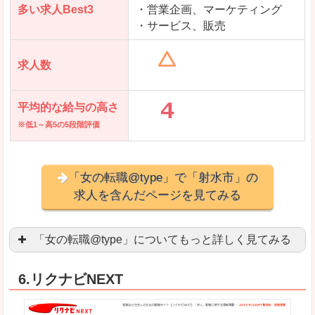
多い求人Best3
・営業企画、マーケティング
・サービス、販売
求人数
平均的な給与の高さ
※低1～高5の5段階評価
「女の転職@type」で「射水市」の
求人を含んだページを見てみる
「女の転職@type」についてもっと詳しく見てみる
女性エンジニアに特化した専門サイト(ページ)
があ
6.リクナビNEXT
正社員求人が約80％、正社員で長く働きたい方に
良いところ