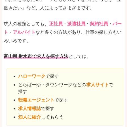
働きたい」など、人によってさまざまです。
求人の種類としても、
正社員
・
派遣社員
・
契約社員
・
パー
ト
・
アルバイト
など多くの方法があり、仕事の探し方もい
ろいろです。
富山県 射水市で求人を探す方法
としては、
ハローワーク
で探す
とらばーゆ・タウンワークなどの
求人サイト
で
探す
転職エージェント
で探す
求人情報誌
で探す
知人に紹介
してもらう