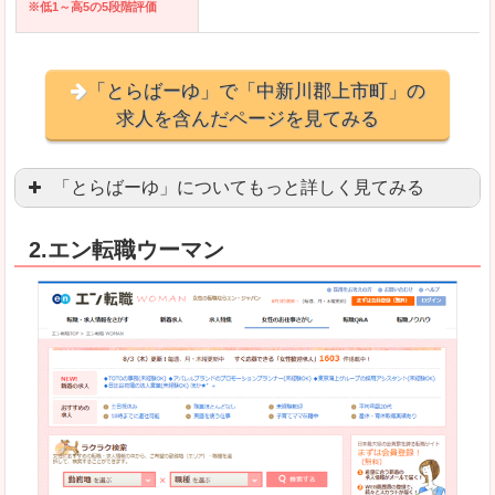
※低1～高5の5段階評価
「とらばーゆ」で「中新川郡上市町」の
求人を含んだページを見てみる
「とらばーゆ」についてもっと詳しく見てみる
アパレル、コスメ、エステティシャン、ネイリス
2.エン転職ウーマン
スマホアプリやソーシャルアカウントが充実して
良いところ
「ファッション・ブランドページ」という検索が
事務などのオフィスワークを探している方にとっ
悪いところ
専門性が強い部分があるので、逆に一般的なお仕