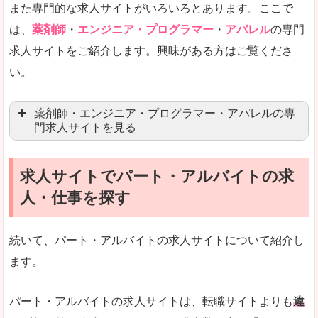
また専門的な求人サイトがいろいろとあります。ここで
未経験
未経験の求人もあります
は、
薬剤師
・
エンジニア・プログラマー
・
アパレル
の専門
求人サイトをご紹介します。興味がある方はご覧くださ
営業職を探している方にとっては、有利なサイト
い。
はじめての転職というよりは、何度か転職を経験
詳しい説明
薬剤師・エンジニア・プログラマー・アパレルの専
検索人気キーワードの上位が「40代」「50代」
門求人サイトを見る
人気度
求人、転職サイトの最大手といってもいいリクル
求人サイトでパート・アルバイトの求
マイナビ薬剤師
文字が大きくて見やすいです。
人・仕事を探す
リクナビ薬剤師
使いやすさ
ファルマスタッフ
また、求人詳細に年代や肩書別などの年収例があ
続いて、パート・アルバイトの求人サイトについて紹介し
薬キャリ(エムスリー)
ます。
ファーマキャリア
メディウェル
「リクナビNEXT」で「中新川郡上市町」の
パート・アルバイトの求人サイトは、転職サイトよりも
違
求人を含んだページを見てみる