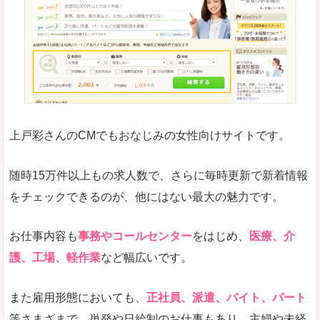
求人の掲載が少し見づらい印象があります。求人
悪いところ
給与が見た目ですぐにわからないことが多いです
未経験
未経験の求人もあります
上戸彩さんのCMでもおなじみの女性向けサイトです。
詳しい説明
サイト内の検索の人気ワードで英語や中国語などが
人気度
普通のマイナビの方を使っている方が多く、女性
随時15万件以上もの求人数で、さらに毎時更新で新着情報
さまざまな検索機能が充実しており、条件面やこ
をチェックできるのが、他にはない最大の魅力です。
使いやすさ
ただし、求人情報が少し見づらいです。
お仕事内容も
事務やコールセンター
をはじめ、
医療、介
護、工場、軽作業
など幅広いです。
「マイナビ転職女性のおしごと」で「中新川郡
また雇用形態においても、
正社員、派遣、バイト、パート
上市町」の
等さまざまで、単発や日給制のお仕事もあり、主婦や未経