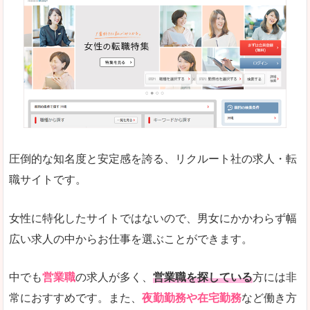
働く女のワーク＆ライフマガジン「woman ty
求人の掲載数が少ないです。
悪いところ
求人の掲載情報の文字が小さめで、少し見づらい
未経験
未経験の求人もあります
圧倒的な知名度と安定感を誇る、リクルート社の求人・転
女性でエンジニア職への転職をお考えの方は、こ
職サイトです。
詳しい説明
全体的にキャリア志向が高く、正社員で長く働い
女性に特化したサイトではないので、男女にかかわらず幅
エンジニア職の求人においては、ほかにない専門
広い求人の中からお仕事を選ぶことができます。
人気度
コンテンツや求人内容の掲載なんかを見ていても
中でも
営業職
の求人が多く、
営業職を探している
方には非
常におすすめです。また、
夜勤勤務や在宅勤務
など働き方