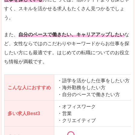
人気度
「エン転職」全体として、会員数がとても多い印
すく、スキルを活かせる求人もたくさん見つかるでしょ
う。
サイトがやさしいピンク色で威圧感がなく、心地
使いやすさ
多少検索しづらいのですが、掲載情報はパッと目
また、
自分のペースで働きたい、キャリアアップしたい
な
ど、女性ならではのこだわりやキーワードからお仕事を探
したい方にも最適です。はじめての転職についてのお役立
ち情報が満載です。
「エン転職ウーマン」で「中新川郡上市町」の
求人を含んだページを見てみる
・語学を活かした仕事をしたい方
こんな人におすすめ
・海外勤務をしたい方
・自分のペースで働きたい方
・オフィスワーク
多い求人Best3
・営業
・クリエイティブ