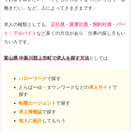
働きたい」など、人によってさまざまです。
求人の種類としても、
正社員
・
派遣社員
・
契約社員
・
パー
ト
・
アルバイト
など多くの方法があり、仕事の探し方もい
ろいろです。
富山県 中新川郡上市町で求人を探す方法
としては、
ハローワーク
で探す
とらばーゆ・タウンワークなどの
求人サイト
で
探す
転職エージェント
で探す
求人情報誌
で探す
知人に紹介
してもらう