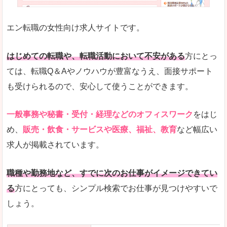
未経験
未経験の求人もあります
エン転職の女性向け求人サイトです。
とにかく、女性ならではの職種の専門性が高いの
また、アパレル・コスメ、エステ・ネイル・美容
はじめての転職や、転職活動において不安がある
方にとっ
詳しい説明
ては、転職Q＆Aやノウハウが豊富なうえ、面接サポート
スマホアプリやソーシャルサービスも充実してお
も受けられるので、安心して使うことができます。
専門性が高いので、これらのお仕事に転職を考え
一般事務や秘書・受付・経理などのオフィスワーク
をはじ
人気度
め、
販売・飲食・サービスや医療、福祉、教育
など幅広い
リクルートグループなので、大手という安心感も
求人が掲載されています。
サイトが華やかで転職へのワクワク感が高まりま
職種や勤務地など、すでに次のお仕事がイメージできてい
使いやすさ
る
方にとっても、シンプル検索でお仕事が見つけやすいで
検索がしやすく、求人詳細にも画像やイラストな
しょう。