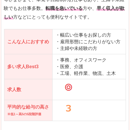
求人を含んだページを見てみる
験でもお仕事多数。
転職を急いでいる
方や、
早く収入が欲
しい
方などにとっても便利なサイトです。
・幅広い仕事をお探しの方
こんな人におすすめ
・雇用形態にこだわりがない方
・主婦や未経験の方
・事務、オフィスワーク
多い求人Best3
・医療、介護
・工場、軽作業、物流、土木
求人数
平均的な給与の高さ
※低1～高5の5段階評価