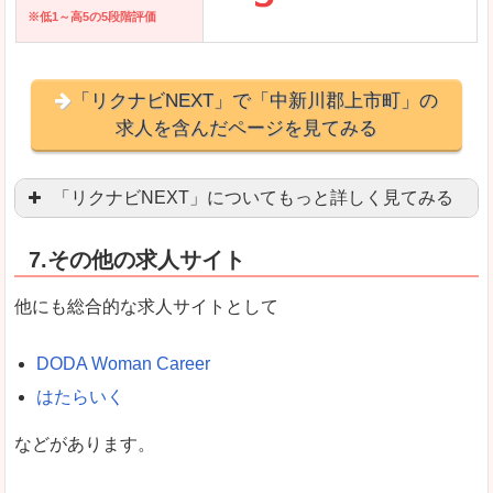
※低1～高5の5段階評価
「リクナビNEXT」で「中新川郡上市町」の
求人を含んだページを見てみる
「リクナビNEXT」についてもっと詳しく見てみる
営業職を探している方にとっては掲載数も多く、
7.その他の求人サイト
企業側が求める経験、スキルの掲載があり、自分
良いところ
他にも総合的な求人サイトとして
スマートフォンアプリからも転職活動ができます
DODA Woman Career
はたらいく
女性向けに特化していないので、ビジネスライク
などがあります。
悪いところ
女性の転職特集や子育てママ活躍求人などもあり