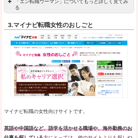
「エン転職ウーマン」についてもっと詳しく見てみ
る
「エン転職」全体としては日本最大級の会員数を
3.マイナビ転職女性のおしごと
職種や勤務地など、すでに次のお仕事がイメージで
良いところ
転職Q＆Aやノウハウが豊富なうえ、面接サポート
求人の掲載数が少ないです。
悪いところ
TOPページからこだわりや条件などをクイックに
未経験
未経験の求人もあります
マイナビ転職の女性向けサイトです。
はじめての転職や、転職活動において不安や心配
詳しい説明
自分でうまく仕事を探せなくても、会員登録をすれ
英語や中国語など、語学を活かせる職場や、海外勤務のお
仕事を探している
方にとっては、他のサイトよりも探しや