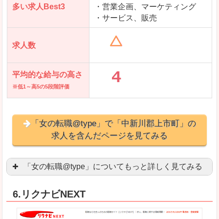
多い求人Best3
・営業企画、マーケティング
・サービス、販売
求人数
平均的な給与の高さ
※低1～高5の5段階評価
「女の転職@type」で「中新川郡上市町」の
求人を含んだページを見てみる
「女の転職@type」についてもっと詳しく見てみる
女性エンジニアに特化した専門サイト(ページ)
があ
6.リクナビNEXT
正社員求人が約80％、正社員で長く働きたい方に
良いところ