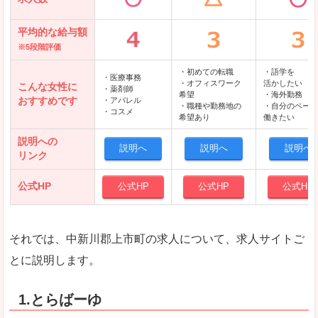
平均的な給与額
※5段階評価
・初めての転職
・語学を
・医療事務
・オフィスワーク
活かしたい
こんな女性に
・薬剤師
希望
・海外勤務
おすすめです
・アパレル
・職種や勤務地の
・自分のペース
・コスメ
希望あり
働きたい
説明への
説明へ
説明へ
説明へ
リンク
公式HP
公式HP
公式HP
公式HP
それでは、中新川郡上市町の求人について、求人サイトご
とに説明します。
1.とらばーゆ