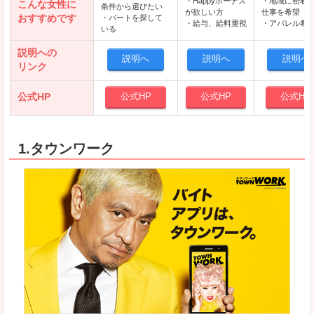
・Happyボーナス
・地域に密着
こんな女性に
条件から選びたい
が欲しい方
仕事を希望
おすすめです
・パートを探して
・給与、給料重視
・アパレル希
いる
説明への
説明へ
説明へ
説明へ
リンク
公式HP
公式HP
公式HP
公式HP
1.タウンワーク