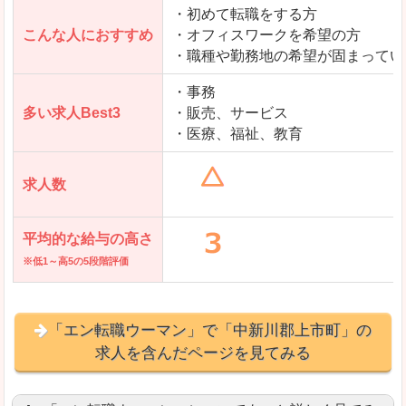
・初めて転職をする方
「とらばーゆ」で「中新川郡上市町」の
こんな人におすすめ
・オフィスワークを希望の方
求人を含んだページを見てみる
・職種や勤務地の希望が固まってい
・事務
多い求人Best3
・販売、サービス
・医療、福祉、教育
求人数
平均的な給与の高さ
※低1～高5の5段階評価
「エン転職ウーマン」で「中新川郡上市町」の
求人を含んだページを見てみる