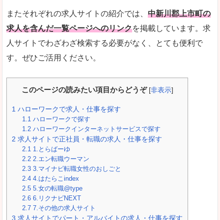
またそれぞれの求人サイトの紹介では、
中新川郡上市町の
求人を含んだ一覧ページへのリンク
を掲載しています。求
人サイトでわざわざ検索する必要がなく、とても便利で
す。ぜひご活用ください。
このページの読みたい項目からどうぞ
[
非表示
]
1
ハローワークで求人・仕事を探す
1.1
ハローワークで探す
1.2
ハローワークインターネットサービスで探す
2
求人サイトで正社員・転職の求人・仕事を探す
2.1
1.とらばーゆ
2.2
2.エン転職ウーマン
2.3
3.マイナビ転職女性のおしごと
2.4
4.はたらこindex
2.5
5.女の転職@type
2.6
6.リクナビNEXT
2.7
7.その他の求人サイト
3
求人サイトでパート・アルバイトの求人・仕事を探す