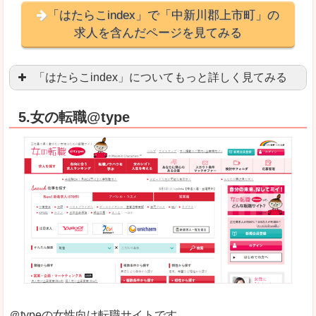
「はたらこindex」で「中新川郡上市町」の
求人を含んだページを見てみる
「はたらこindex」についてもっと詳しく見てみる
ケタ違いな圧倒的求人数の多さに驚きます！15万
5.女の転職@type
求人が毎時更新されます！（他社求人サイトは週2
良いところ
希望職種の平均時給が瞬時にわかります。アルバ
求人数が多すぎて、逆に絞り込みに悩んだり、迷
悪いところ
雇用形態にもよりますが、給与額に幅があります
未経験
未経験の求人もあります
＠typeの女性向け転職サイトです。