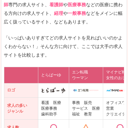
師
専門の求人サイト、
看護師
や
医療事務
などの医療に携わ
る方向けの求人サイト、
経理
や
一般事務
などをメインに幅
広く扱っているサイト、などもあります。
「いっぱいありすぎてどの求人サイトを見ればいいのかよ
くわからない！」そんな方に向けて、ここでは大手の求人
サイトを比較します。
エン転職
マイナビ転
とらばーゆ
ウーマン
女性のおし
ロゴ
看護 医療
事務 販売
オフィスワ
求人の多い
医療事務
サービス 医療
営業
ジャンル
歯科助手
福祉 教育
クリエイテ
求人数