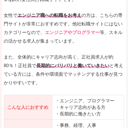
希望する職種の平均時給がすぐにわかるので、給
また、他社転職サイトにはない日払いや週払いと
女性で
エンジニア職への転職をお考え
の方は、こちらの専
詳しい説明
門サイトが非常におすすめです。他社転職サイトにはない
新着案件が続々とアップされるので、転職を急い
カテゴリーなので、
エンジニアやプログラマー
等、スキル
の活かせる求人が集まっています。
女性向けサイトとしては日本最大級、圧倒的求人
人気度
また、全体的にキャリア志向が高く、正社員求人が約
また、上戸彩さんのCMでおなじみなこともあり、
80％！正社員で
長期的にバリバリと働いていきたい
と考え
ている方には、条件や環境面でマッチングする仕事が見つ
全体的にオレンジ色のトーンで、見ていても疲れ
かりやすいです。
使いやすさ
検索条件も充実しており、求人情報がコンパクト
・エンジニア、プログラマー
こんな人におすすめ
・キャリア志向がある方
・長期的に働きたい方
「はたらこindex」で「中新川郡上市町」の
求人を含んだページを見てみる
・事務、経理、人事