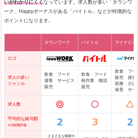
いがわかりにくく
なっています。求人数が多い「タウンワ
ーク、Happyボーナスがある「バイトル」などが特徴的な
レバテックキャリア
ポイントになります。
ギークリー(Geekly)
Green
タウンワーク
バイトル
マイナビバ
DODAエンジニア IT
パソナテック
ロゴ
IT転職ナビ
飲食 フー
飲食 フード
飲食 フード
求人の多い
販売 接客
接客 サービス
軽作業 物流
ジャンル
医療 介護
販売
販売
保育 サー
クリーデンス
求人数
テンプスタッフ
アパレル転職なび
平均的な給与額
※5段階評価
・さまざまな職種や