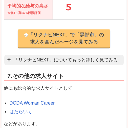
平均的な給与の高さ
※低1～高5の5段階評価
「リクナビNEXT」で「黒部市」の
求人を含んだページを見てみる
「リクナビNEXT」についてもっと詳しく見てみる
営業職を探している方にとっては掲載数も多く、
7.その他の求人サイト
企業側が求める経験、スキルの掲載があり、自分
良いところ
他にも総合的な求人サイトとして
スマートフォンアプリからも転職活動ができます
DODA Woman Career
はたらいく
女性向けに特化していないので、ビジネスライク
などがあります。
悪いところ