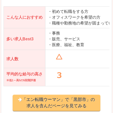
・初めて転職をする方
「とらばーゆ」で「黒部市」の
こんな人におすすめ
・オフィスワークを希望の方
求人を含んだページを見てみる
・職種や勤務地の希望が固まってい
・事務
多い求人Best3
・販売、サービス
・医療、福祉、教育
求人数
平均的な給与の高さ
※低1～高5の5段階評価
「エン転職ウーマン」で「黒部市」の
求人を含んだページを見てみる