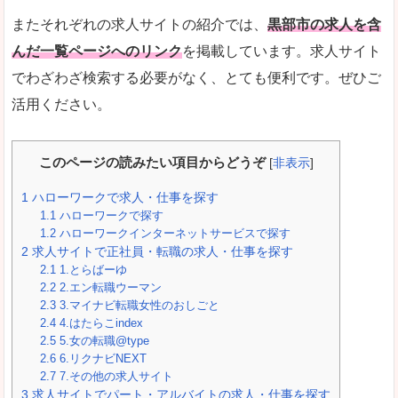
またそれぞれの求人サイトの紹介では、
黒部市の求人を含
んだ一覧ページへのリンク
を掲載しています。求人サイト
でわざわざ検索する必要がなく、とても便利です。ぜひご
活用ください。
このページの読みたい項目からどうぞ
[
非表示
]
1
ハローワークで求人・仕事を探す
1.1
ハローワークで探す
1.2
ハローワークインターネットサービスで探す
2
求人サイトで正社員・転職の求人・仕事を探す
2.1
1.とらばーゆ
2.2
2.エン転職ウーマン
2.3
3.マイナビ転職女性のおしごと
2.4
4.はたらこindex
2.5
5.女の転職@type
2.6
6.リクナビNEXT
2.7
7.その他の求人サイト
3
求人サイトでパート・アルバイトの求人・仕事を探す