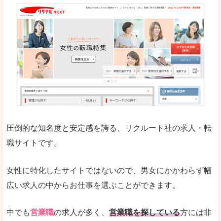
正社員求人が約80％、正社員で長く働きたい方に
良いところ
働く女のワーク＆ライフマガジン「woman ty
求人の掲載数が少ないです。
悪いところ
求人の掲載情報の文字が小さめで、少し見づらい
未経験
未経験の求人もあります
圧倒的な知名度と安定感を誇る、リクルート社の求人・転
女性でエンジニア職への転職をお考えの方は、こ
職サイトです。
詳しい説明
全体的にキャリア志向が高く、正社員で長く働い
女性に特化したサイトではないので、男女にかかわらず幅
エンジニア職の求人においては、ほかにない専門
広い求人の中からお仕事を選ぶことができます。
人気度
コンテンツや求人内容の掲載なんかを見ていても
中でも
営業職
の求人が多く、
営業職を探している
方には非