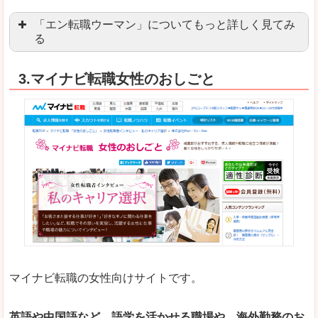
「エン転職ウーマン」についてもっと詳しく見てみ
る
「エン転職」全体としては日本最大級の会員数を
3.マイナビ転職女性のおしごと
職種や勤務地など、すでに次のお仕事がイメージで
良いところ
転職Q＆Aやノウハウが豊富なうえ、面接サポート
求人の掲載数が少ないです。
悪いところ
TOPページからこだわりや条件などをクイックに
未経験
未経験の求人もあります
マイナビ転職の女性向けサイトです。
はじめての転職や、転職活動において不安や心配
詳しい説明
自分でうまく仕事を探せなくても、会員登録をすれ
英語や中国語など、語学を活かせる職場や、海外勤務のお