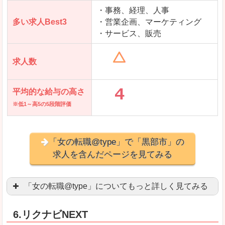
求人を含んだページを見てみる
・事務、経理、人事
多い求人Best3
・営業企画、マーケティング
・サービス、販売
求人数
平均的な給与の高さ
※低1～高5の5段階評価
「女の転職@type」で「黒部市」の
求人を含んだページを見てみる
「女の転職@type」についてもっと詳しく見てみる
女性エンジニアに特化した専門サイト(ページ)
があ
6.リクナビNEXT