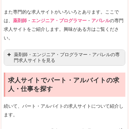
女性の転職特集や子育てママ活躍求人などもあり
また専門的な求人サイトがいろいろとあります。ここで
未経験
未経験の求人もあります
は、
薬剤師
・
エンジニア・プログラマー
・
アパレル
の専門
求人サイトをご紹介します。興味がある方はご覧くださ
営業職を探している方にとっては、有利なサイト
い。
はじめての転職というよりは、何度か転職を経験
詳しい説明
薬剤師・エンジニア・プログラマー・アパレルの専
検索人気キーワードの上位が「40代」「50代」
門求人サイトを見る
人気度
求人、転職サイトの最大手といってもいいリクル
求人サイトでパート・アルバイトの求
マイナビ薬剤師
文字が大きくて見やすいです。
人・仕事を探す
リクナビ薬剤師
使いやすさ
ファルマスタッフ
また、求人詳細に年代や肩書別などの年収例があ
続いて、パート・アルバイトの求人サイトについて紹介し
薬キャリ(エムスリー)
ます。
ファーマキャリア
メディウェル
「リクナビNEXT」で「黒部市」の