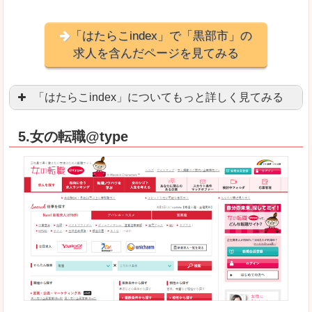
「はたらこindex」で「黒部市」の
求人を含んだページを見てみる
「はたらこindex」についてもっと詳しく見てみる
ケタ違いな圧倒的求人数の多さに驚きます！15万
5.女の転職@type
求人が毎時更新されます！（他社求人サイトは週2
良いところ
希望職種の平均時給が瞬時にわかります。アルバ
求人数が多すぎて、逆に絞り込みに悩んだり、迷
悪いところ
雇用形態にもよりますが、給与額に幅があります
未経験
未経験の求人もあります