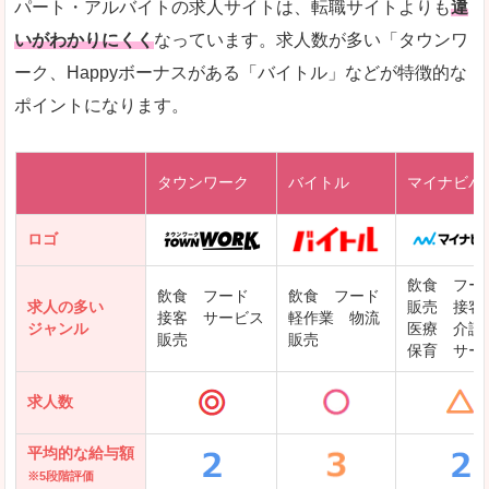
パート・アルバイトの求人サイトは、転職サイトよりも
違
求人を含んだページを見てみる
いがわかりにくく
なっています。求人数が多い「タウンワ
ーク、Happyボーナスがある「バイトル」などが特徴的な
レバテックキャリア
ポイントになります。
ギークリー(Geekly)
Green
タウンワーク
バイトル
マイナビバ
DODAエンジニア IT
パソナテック
ロゴ
IT転職ナビ
飲食 フー
飲食 フード
飲食 フード
求人の多い
販売 接客
接客 サービス
軽作業 物流
ジャンル
医療 介護
販売
販売
保育 サー
クリーデンス
求人数
テンプスタッフ
アパレル転職なび
平均的な給与額
※5段階評価