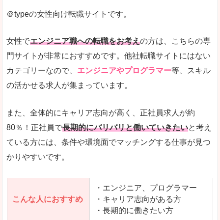
＠typeの女性向け転職サイトです。
希望する職種の平均時給がすぐにわかるので、給
また、他社転職サイトにはない日払いや週払いと
女性で
エンジニア職への転職をお考え
の方は、こちらの専
詳しい説明
門サイトが非常におすすめです。他社転職サイトにはない
新着案件が続々とアップされるので、転職を急い
カテゴリーなので、
エンジニアやプログラマー
等、スキル
の活かせる求人が集まっています。
女性向けサイトとしては日本最大級、圧倒的求人
人気度
また、全体的にキャリア志向が高く、正社員求人が約
また、上戸彩さんのCMでおなじみなこともあり、
80％！正社員で
長期的にバリバリと働いていきたい
と考え
ている方には、条件や環境面でマッチングする仕事が見つ
全体的にオレンジ色のトーンで、見ていても疲れ
かりやすいです。
使いやすさ
検索条件も充実しており、求人情報がコンパクト
・エンジニア、プログラマー
こんな人におすすめ
・キャリア志向がある方
・長期的に働きたい方
「はたらこindex」で「黒部市」の