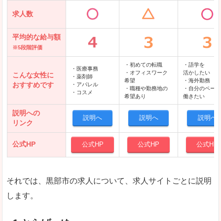
求人数
平均的な給与額
※5段階評価
・初めての転職
・語学を
・医療事務
・オフィスワーク
活かしたい
こんな女性に
・薬剤師
希望
・海外勤務
おすすめです
・アパレル
・職種や勤務地の
・自分のペース
・コスメ
希望あり
働きたい
説明への
説明へ
説明へ
説明へ
リンク
公式HP
公式HP
公式HP
公式HP
それでは、黒部市の求人について、求人サイトごとに説明
します。