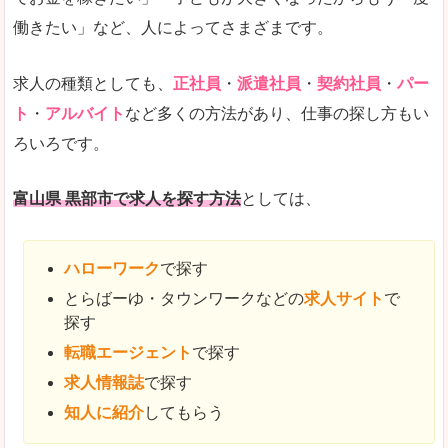
働きたい」など、人によってさまざまです。
求人の種類としても、
正社員
・
派遣社員
・
契約社員
・
パー
ト
・
アルバイト
など多くの方法があり、仕事の探し方もい
ろいろです。
富山県 黒部市で求人を探す方法
としては、
ハローワーク
で探す
とらばーゆ・タウンワークなどの
求人サイト
で
探す
転職エージェント
で探す
求人情報誌
で探す
知人に紹介
してもらう