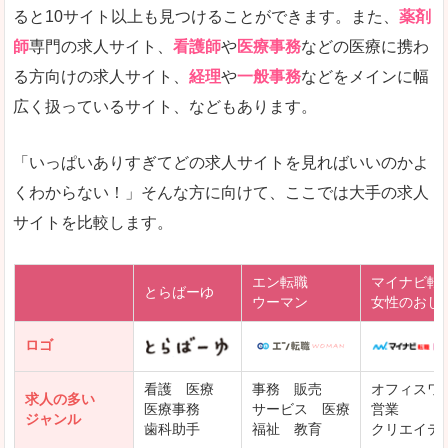
ると10サイト以上も見つけることができます。また、
薬剤
師
専門の求人サイト、
看護師
や
医療事務
などの医療に携わ
る方向けの求人サイト、
経理
や
一般事務
などをメインに幅
広く扱っているサイト、などもあります。
「いっぱいありすぎてどの求人サイトを見ればいいのかよ
くわからない！」そんな方に向けて、ここでは大手の求人
サイトを比較します。
エン転職
マイナビ転
とらばーゆ
ウーマン
女性のおし
ロゴ
看護 医療
事務 販売
オフィスワ
求人の多い
医療事務
サービス 医療
営業
ジャンル
歯科助手
福祉 教育
クリエイテ