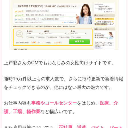
はじめての転職についてのお役立ち情報が満載で
求人の掲載が少し見づらい印象があります。求人
悪いところ
給与が見た目ですぐにわからないことが多いです
未経験
未経験の求人もあります
上戸彩さんのCMでもおなじみの女性向けサイトです。
詳しい説明
サイト内の検索の人気ワードで英語や中国語などが
人気度
普通のマイナビの方を使っている方が多く、女性
随時15万件以上もの求人数で、さらに毎時更新で新着情報
さまざまな検索機能が充実しており、条件面やこ
をチェックできるのが、他にはない最大の魅力です。
使いやすさ
ただし、求人情報が少し見づらいです。
お仕事内容も
事務やコールセンター
をはじめ、
医療、介
護、工場、軽作業
など幅広いです。
「マイナビ転職女性のおしごと」で「黒部市」
また雇用形態においても、
正社員、派遣、バイト、パート