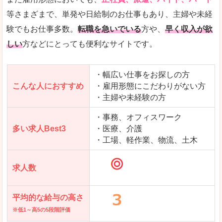
の
等さまざまで、単発や日給制のお仕事もあり、主婦や未経
求人を含んだページを見てみる
験でもお仕事多数。
転職を急いでいる
方や、
早く収入が欲
しい
方などにとっても便利なサイトです。
・幅広い仕事をお探しの方
こんな人におすすめ
・雇用形態にこだわりがない方
・主婦や未経験の方
・事務、オフィスワーク
多い求人Best3
・医療、介護
・工場、軽作業、物流、土木
求人数
平均的な給与の高さ
※低1～高5の5段階評価