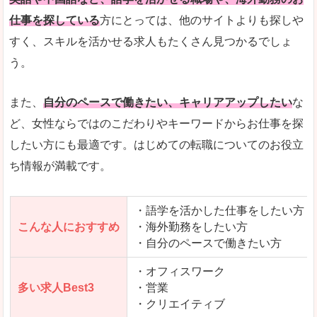
仕事を探している
方にとっては、他のサイトよりも探しや
人気度
「エン転職」全体として、会員数がとても多い印
すく、スキルを活かせる求人もたくさん見つかるでしょ
う。
サイトがやさしいピンク色で威圧感がなく、心地
使いやすさ
多少検索しづらいのですが、掲載情報はパッと目
また、
自分のペースで働きたい、キャリアアップしたい
な
ど、女性ならではのこだわりやキーワードからお仕事を探
したい方にも最適です。はじめての転職についてのお役立
ち情報が満載です。
「エン転職ウーマン」で「黒部市」の
求人を含んだページを見てみる
・語学を活かした仕事をしたい方
こんな人におすすめ
・海外勤務をしたい方
・自分のペースで働きたい方
・オフィスワーク
多い求人Best3
・営業
・クリエイティブ