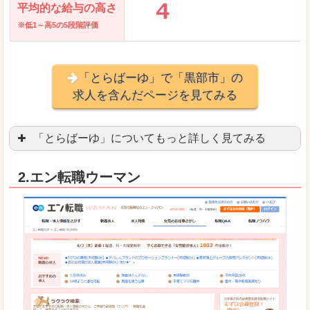
平均的な給与の高さ
※低1～高5の5段階評価
「とらばーゆ」で「黒部市」の
求人を含んだページを見てみる
「とらばーゆ」についてもっと詳しく見てみる
アパレル、コスメ、エステティシャン、ネイリス
2.エン転職ウーマン
スマホアプリやソーシャルアカウントが充実して
良いところ
「ファッション・ブランドページ」という検索が
事務などのオフィスワークを探している方にとっ
悪いところ
専門性が強い部分があるので、逆に一般的なお仕