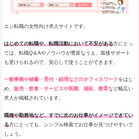
未経験
未経験の求人もあります
エン転職の女性向け求人サイトです。
とにかく、女性ならではの職種の専門性が高いの
また、アパレル・コスメ、エステ・ネイル・美容
はじめての転職や、転職活動において不安がある
方にとっ
詳しい説明
ては、転職Q＆Aやノウハウが豊富なうえ、面接サポート
スマホアプリやソーシャルサービスも充実してお
も受けられるので、安心して使うことができます。
専門性が高いので、これらのお仕事に転職を考え
一般事務や秘書・受付・経理などのオフィスワーク
をはじ
人気度
め、
販売・飲食・サービスや医療、福祉、教育
など幅広い
リクルートグループなので、大手という安心感も
求人が掲載されています。
サイトが華やかで転職へのワクワク感が高まりま
職種や勤務地など、すでに次のお仕事がイメージできてい
使いやすさ
る
方にとっても、シンプル検索でお仕事が見つけやすいで
検索がしやすく、求人詳細にも画像やイラストな
しょう。