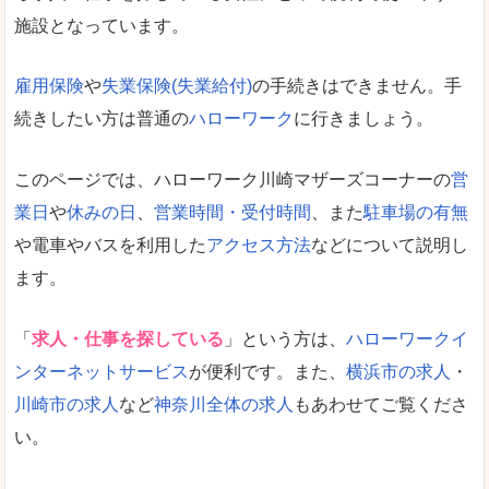
施設となっています。
雇用保険
や
失業保険(失業給付)
の手続きはできません。手
続きしたい方は普通の
ハローワーク
に行きましょう。
このページでは、ハローワーク川崎マザーズコーナーの
営
業日
や
休みの日
、
営業時間・受付時間
、また
駐車場の有無
や電車やバスを利用した
アクセス方法
などについて説明し
ます。
「
求人・仕事を探している
」という方は、
ハローワークイ
ンターネットサービス
が便利です。また、
横浜市の求人
・
川崎市の求人
など
神奈川全体の求人
もあわせてご覧くださ
い。