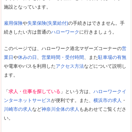
施設となっています。
雇用保険
や
失業保険(失業給付)
の手続きはできません。手
続きしたい方は普通の
ハローワーク
に行きましょう。
このページでは、ハローワーク港北マザーズコーナーの
営
業日
や
休みの日
、
営業時間・受付時間
、また
駐車場の有無
や電車やバスを利用した
アクセス方法
などについて説明し
ます。
「
求人・仕事を探している
」という方は、
ハローワークイ
ンターネットサービス
が便利です。また、
横浜市の求人
・
川崎市の求人
など
神奈川全体の求人
もあわせてご覧くださ
い。