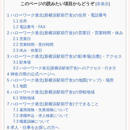
このページの読みたい項目からどうぞ
[
非表示
]
1
ハローワーク港北(新横浜駅前庁舎)の住所・電話番号
1.1
住所
1.2
電話番号・FAX
2
ハローワーク港北(新横浜駅前庁舎)の営業日・営業時間・休み
2.1
営業日
2.2
営業時間・受付時間
2.3
休み・休業日
3
ハローワーク港北(新横浜駅前庁舎)の駐車場(台数)・アクセス
3.1
駐車場
3.2
ハローワーク港北(新横浜駅前庁舎)へのアクセス・行き方
4
神奈川県の公式ページへ
5
ハローワーク港北(新横浜駅前庁舎)の地図(マップ)・場所
5.1
地図
6
ハローワーク港北(新横浜駅前庁舎)の管轄地域
6.1
管轄地域
7
ハローワーク港北(新横浜駅前庁舎)でできること
7.1
雇用保険・失業保険について
7.2
求職申込・求人検索について
7.3
職業訓練について
8
求人・仕事をお探しの方へ