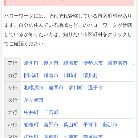
ハローワークには、それぞれ管轄している市区町村があり
ます。自分の住んでいる地域をどこのハローワークが管轄
しているか知りたい方は、知りたい市区町村をクリックし
てご確認ください。
ア行
愛川町
厚木市
綾瀬市
伊勢原市
海老名市
大
カ行
開成町
鎌倉市
川崎市
清川村
サ行
相模原市
座間市
寒川町
逗子市
タ行
茅ヶ崎市
ナ行
中井町
二宮町
ハ行
箱根町
秦野市
葉山町
平塚市
藤沢市
マ行
松田町
真鶴町
三浦市
南足柄市