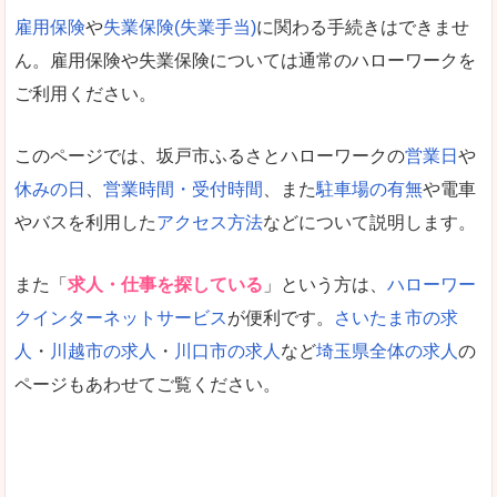
雇用保険
や
失業保険(失業手当)
に関わる手続きはできませ
ん。雇用保険や失業保険については通常のハローワークを
ご利用ください。
このページでは、坂戸市ふるさとハローワークの
営業日
や
休みの日
、
営業時間・受付時間
、また
駐車場の有無
や電車
やバスを利用した
アクセス方法
などについて説明します。
また「
求人・仕事を探している
」という方は、
ハローワー
クインターネットサービス
が便利です。
さいたま市の求
人
・
川越市の求人
・
川口市の求人
など
埼玉県全体の求人
の
ページもあわせてご覧ください。