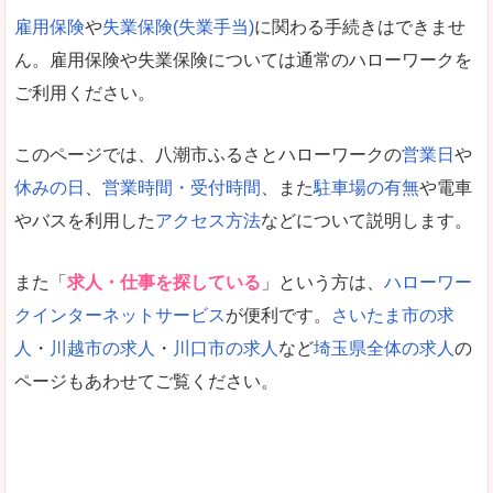
雇用保険
や
失業保険(失業手当)
に関わる手続きはできませ
ん。雇用保険や失業保険については通常のハローワークを
ご利用ください。
このページでは、八潮市ふるさとハローワークの
営業日
や
休みの日
、
営業時間・受付時間
、また
駐車場の有無
や電車
やバスを利用した
アクセス方法
などについて説明します。
また「
求人・仕事を探している
」という方は、
ハローワー
クインターネットサービス
が便利です。
さいたま市の求
人
・
川越市の求人
・
川口市の求人
など
埼玉県全体の求人
の
ページもあわせてご覧ください。