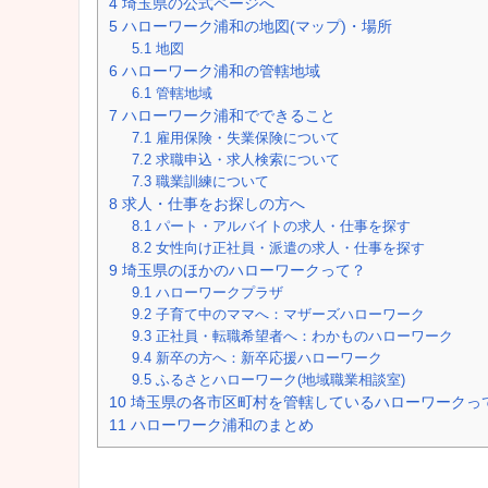
4
埼玉県の公式ページへ
5
ハローワーク浦和の地図(マップ)・場所
5.1
地図
6
ハローワーク浦和の管轄地域
6.1
管轄地域
7
ハローワーク浦和でできること
7.1
雇用保険・失業保険について
7.2
求職申込・求人検索について
7.3
職業訓練について
8
求人・仕事をお探しの方へ
8.1
パート・アルバイトの求人・仕事を探す
8.2
女性向け正社員・派遣の求人・仕事を探す
9
埼玉県のほかのハローワークって？
9.1
ハローワークプラザ
9.2
子育て中のママへ：マザーズハローワーク
9.3
正社員・転職希望者へ：わかものハローワーク
9.4
新卒の方へ：新卒応援ハローワーク
9.5
ふるさとハローワーク(地域職業相談室)
10
埼玉県の各市区町村を管轄しているハローワークっ
11
ハローワーク浦和のまとめ