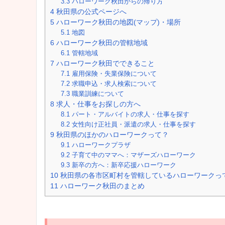
3.3
ハローワーク秋田からの帰り方
4
秋田県の公式ページへ
5
ハローワーク秋田の地図(マップ)・場所
5.1
地図
6
ハローワーク秋田の管轄地域
6.1
管轄地域
7
ハローワーク秋田でできること
7.1
雇用保険・失業保険について
7.2
求職申込・求人検索について
7.3
職業訓練について
8
求人・仕事をお探しの方へ
8.1
パート・アルバイトの求人・仕事を探す
8.2
女性向け正社員・派遣の求人・仕事を探す
9
秋田県のほかのハローワークって？
9.1
ハローワークプラザ
9.2
子育て中のママへ：マザーズハローワーク
9.3
新卒の方へ：新卒応援ハローワーク
10
秋田県の各市区町村を管轄しているハローワークっ
11
ハローワーク秋田のまとめ