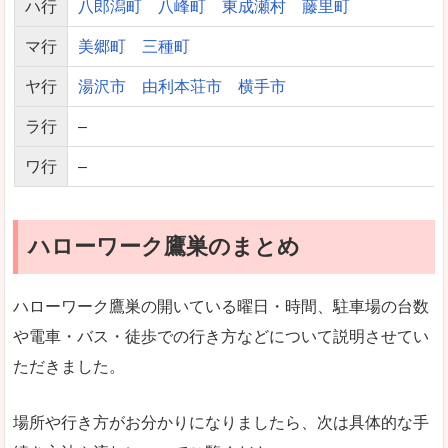
ハ行
八郎潟町
八峰町
東成瀬村
藤里町
マ行
美郷町
三種町
ヤ行
湯沢市
由利本荘市
横手市
ラ行
–
ワ行
–
ハローワーク鷹巣のまとめ
ハローワーク鷹巣の開いている曜日・時間、駐車場の台数
や電車・バス・徒歩での行き方などについて説明させてい
ただきました。
場所や行き方がお分かりになりましたら、次は具体的な手