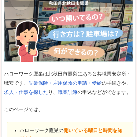
ハローワーク鷹巣は北秋田市鷹巣にある公共職業安定所・
職安です。
失業保険・雇用保険の申請・受給
の手続きや、
求人・仕事を探した
り、
職業訓練
の申込などができます。
このページでは、
ハローワーク鷹巣の
開いている曜日と時間を知