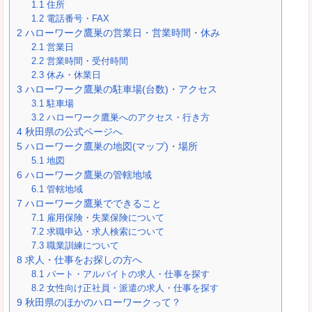
1.1
住所
1.2
電話番号・FAX
2
ハローワーク鷹巣の営業日・営業時間・休み
2.1
営業日
2.2
営業時間・受付時間
2.3
休み・休業日
3
ハローワーク鷹巣の駐車場(台数)・アクセス
3.1
駐車場
3.2
ハローワーク鷹巣へのアクセス・行き方
4
秋田県の公式ページへ
5
ハローワーク鷹巣の地図(マップ)・場所
5.1
地図
6
ハローワーク鷹巣の管轄地域
6.1
管轄地域
7
ハローワーク鷹巣でできること
7.1
雇用保険・失業保険について
7.2
求職申込・求人検索について
7.3
職業訓練について
8
求人・仕事をお探しの方へ
8.1
パート・アルバイトの求人・仕事を探す
8.2
女性向け正社員・派遣の求人・仕事を探す
9
秋田県のほかのハローワークって？