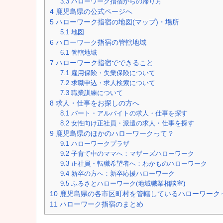
3.3
ハローワーク指宿からの帰り方
4
鹿児島県の公式ページへ
5
ハローワーク指宿の地図(マップ)・場所
5.1
地図
6
ハローワーク指宿の管轄地域
6.1
管轄地域
7
ハローワーク指宿でできること
7.1
雇用保険・失業保険について
7.2
求職申込・求人検索について
7.3
職業訓練について
8
求人・仕事をお探しの方へ
8.1
パート・アルバイトの求人・仕事を探す
8.2
女性向け正社員・派遣の求人・仕事を探す
9
鹿児島県のほかのハローワークって？
9.1
ハローワークプラザ
9.2
子育て中のママへ：マザーズハローワーク
9.3
正社員・転職希望者へ：わかものハローワーク
9.4
新卒の方へ：新卒応援ハローワーク
9.5
ふるさとハローワーク(地域職業相談室)
10
鹿児島県の各市区町村を管轄しているハローワーク
11
ハローワーク指宿のまとめ