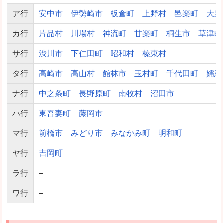
ア行
安中市
伊勢崎市
板倉町
上野村
邑楽町
大泉
カ行
片品村
川場村
神流町
甘楽町
桐生市
草津町
サ行
渋川市
下仁田町
昭和村
榛東村
タ行
高崎市
高山村
館林市
玉村町
千代田町
嬬恋
ナ行
中之条町
長野原町
南牧村
沼田市
ハ行
東吾妻町
藤岡市
マ行
前橋市
みどり市
みなかみ町
明和町
ヤ行
吉岡町
ラ行
–
ワ行
–