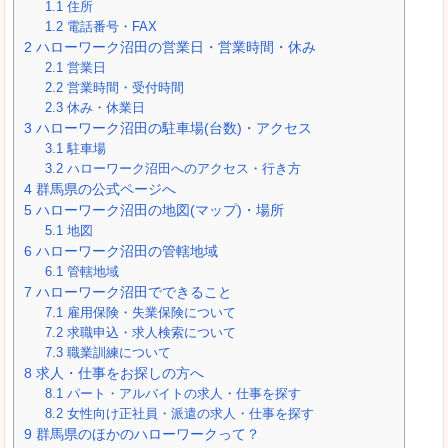
1.1
住所
1.2
電話番号・FAX
2
ハローワーク沼田の営業日・営業時間・休み
2.1
営業日
2.2
営業時間・受付時間
2.3
休み・休業日
3
ハローワーク沼田の駐車場(台数)・アクセス
3.1
駐車場
3.2
ハローワーク沼田へのアクセス・行き方
4
群馬県の公式ページへ
5
ハローワーク沼田の地図(マップ)・場所
5.1
地図
6
ハローワーク沼田の管轄地域
6.1
管轄地域
7
ハローワーク沼田でできること
7.1
雇用保険・失業保険について
7.2
求職申込・求人検索について
7.3
職業訓練について
8
求人・仕事をお探しの方へ
8.1
パート・アルバイトの求人・仕事を探す
8.2
女性向け正社員・派遣の求人・仕事を探す
9
群馬県のほかのハローワークって？