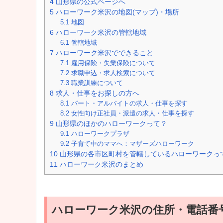
4
山形県の公式ページへ
5
ハローワーク米沢の地図(マップ)・場所
5.1
地図
6
ハローワーク米沢の管轄地域
6.1
管轄地域
7
ハローワーク米沢でできること
7.1
雇用保険・失業保険について
7.2
求職申込・求人検索について
7.3
職業訓練について
8
求人・仕事をお探しの方へ
8.1
パート・アルバイトの求人・仕事を探す
8.2
女性向け正社員・派遣の求人・仕事を探す
9
山形県のほかのハローワークって？
9.1
ハローワークプラザ
9.2
子育て中のママへ：マザーズハローワーク
10
山形県の各市区町村を管轄しているハローワークっ
11
ハローワーク米沢のまとめ
ハローワーク米沢の住所・電話番