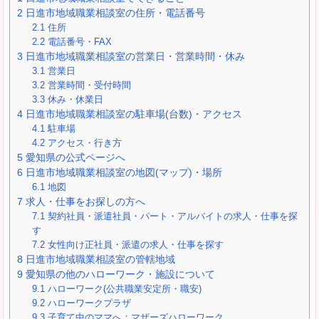
2
日進市地域職業相談室の住所・電話番号
2.1
住所
2.2
電話番号・FAX
3
日進市地域職業相談室の営業日・営業時間・休み
3.1
営業日
3.2
営業時間・受付時間
3.3
休み・休業日
4
日進市地域職業相談室の駐車場(台数)・アクセス
4.1
駐車場
4.2
アクセス・行き方
5
愛知県の公式ページへ
6
日進市地域職業相談室の地図(マップ)・場所
6.1
地図
7
求人・仕事をお探しの方へ
7.1
契約社員・派遣社員・パート・アルバイトの求人・仕事を探
す
7.2
女性向け正社員・派遣の求人・仕事を探す
8
日進市地域職業相談室の管轄地域
9
愛知県の他のハローワーク・施設について
9.1
ハローワーク(公共職業安定所・職安)
9.2
ハローワークプラザ
9.3
子育て中のママへ：マザーズハローワーク