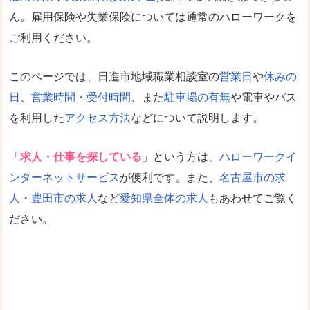
ん。雇用保険や失業保険については通常のハローワークを
ご利用ください。
このページでは、日進市地域職業相談室の
営業日
や
休みの
日
、
営業時間・受付時間
、また
駐車場の有無
や電車やバス
を利用した
アクセス方法
などについて説明します。
「
求人・仕事を探している
」という方は、
ハローワークイ
ンターネットサービス
が便利です。また、
名古屋市の求
人
・
豊田市の求人
など
愛知県全体の求人
もあわせてご覧く
ださい。