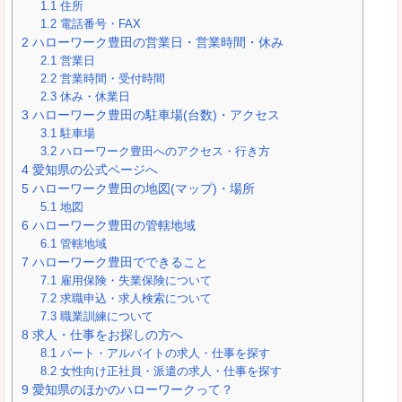
1.1
住所
1.2
電話番号・FAX
2
ハローワーク豊田の営業日・営業時間・休み
2.1
営業日
2.2
営業時間・受付時間
2.3
休み・休業日
3
ハローワーク豊田の駐車場(台数)・アクセス
3.1
駐車場
3.2
ハローワーク豊田へのアクセス・行き方
4
愛知県の公式ページへ
5
ハローワーク豊田の地図(マップ)・場所
5.1
地図
6
ハローワーク豊田の管轄地域
6.1
管轄地域
7
ハローワーク豊田でできること
7.1
雇用保険・失業保険について
7.2
求職申込・求人検索について
7.3
職業訓練について
8
求人・仕事をお探しの方へ
8.1
パート・アルバイトの求人・仕事を探す
8.2
女性向け正社員・派遣の求人・仕事を探す
9
愛知県のほかのハローワークって？