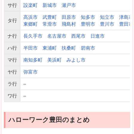
サ行
設楽町
新城市
瀬戸市
高浜市
武豊町
田原市
知多市
知立市
津島市
タ行
東郷町
常滑市
飛島村
豊明市
豊川市
豊田市
ナ行
長久手市
名古屋市
西尾市
日進市
ハ行
半田市
東浦町
扶桑町
碧南市
マ行
南知多町
美浜町
みよし市
ヤ行
弥富市
ラ行
–
ワ行
–
ハローワーク豊田のまとめ