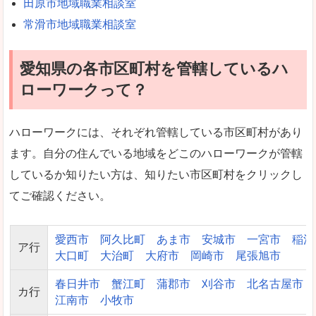
田原市地域職業相談室
常滑市地域職業相談室
愛知県の各市区町村を管轄しているハ
ローワークって？
ハローワークには、それぞれ管轄している市区町村があり
ます。自分の住んでいる地域をどこのハローワークが管轄
しているか知りたい方は、知りたい市区町村をクリックし
てご確認ください。
愛西市
阿久比町
あま市
安城市
一宮市
稲沢
ア行
大口町
大治町
大府市
岡崎市
尾張旭市
春日井市
蟹江町
蒲郡市
刈谷市
北名古屋市
カ行
江南市
小牧市