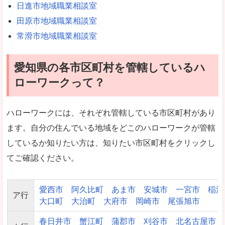
日進市地域職業相談室
田原市地域職業相談室
常滑市地域職業相談室
愛知県の各市区町村を管轄しているハ
ローワークって？
ハローワークには、それぞれ管轄している市区町村があり
ます。自分の住んでいる地域をどこのハローワークが管轄
しているか知りたい方は、知りたい市区町村をクリックし
てご確認ください。
愛西市
阿久比町
あま市
安城市
一宮市
稲沢
ア行
大口町
大治町
大府市
岡崎市
尾張旭市
春日井市
蟹江町
蒲郡市
刈谷市
北名古屋市