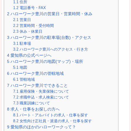
1.1
住所
1.2
電話番号・FAX
2
ハローワーク豊川の営業日・営業時間・休み
2.1
営業日
2.2
営業時間・受付時間
2.3
休み・休業日
3
ハローワーク豊川の駐車場(台数)・アクセス
3.1
駐車場
3.2
ハローワーク豊川へのアクセス・行き方
4
愛知県の公式ページへ
5
ハローワーク豊川の地図(マップ)・場所
5.1
地図
6
ハローワーク豊川の管轄地域
6.1
管轄地域
7
ハローワーク豊川でできること
7.1
雇用保険・失業保険について
7.2
求職申込・求人検索について
7.3
職業訓練について
8
求人・仕事をお探しの方へ
8.1
パート・アルバイトの求人・仕事を探す
8.2
女性向け正社員・派遣の求人・仕事を探す
9
愛知県のほかのハローワークって？