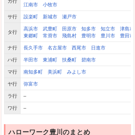
カ行
江南市
小牧市
サ行
設楽町
新城市
瀬戸市
高浜市
武豊町
田原市
知多市
知立市
津島市
タ行
東郷町
常滑市
飛島村
豊明市
豊川市
豊田市
ナ行
長久手市
名古屋市
西尾市
日進市
ハ行
半田市
東浦町
扶桑町
碧南市
マ行
南知多町
美浜町
みよし市
ヤ行
弥富市
ラ行
–
ワ行
–
ハローワーク豊川のまとめ