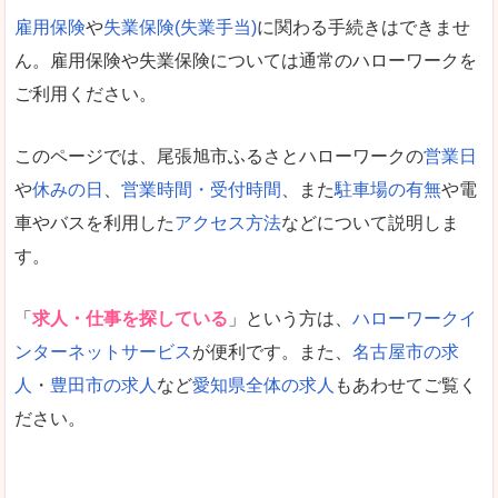
雇用保険
や
失業保険(失業手当)
に関わる手続きはできませ
ん。雇用保険や失業保険については通常のハローワークを
ご利用ください。
このページでは、尾張旭市ふるさとハローワークの
営業日
や
休みの日
、
営業時間・受付時間
、また
駐車場の有無
や電
車やバスを利用した
アクセス方法
などについて説明しま
す。
「
求人・仕事を探している
」という方は、
ハローワークイ
ンターネットサービス
が便利です。また、
名古屋市の求
人
・
豊田市の求人
など
愛知県全体の求人
もあわせてご覧く
ださい。