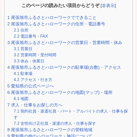
このページの読みたい項目からどうぞ
[
非表示
]
1
尾張旭市ふるさとハローワークでできること
2
尾張旭市ふるさとハローワークの住所・電話番号
2.1
住所
2.2
電話番号・FAX
3
尾張旭市ふるさとハローワークの営業日・営業時間・休み
3.1
営業日
3.2
営業時間・受付時間
3.3
休み・休業日
4
尾張旭市ふるさとハローワークの駐車場(台数)・アクセス
4.1
駐車場
4.2
アクセス・行き方
5
愛知県の公式ページへ
6
尾張旭市ふるさとハローワークの地図(マップ)・場所
6.1
地図
7
求人・仕事をお探しの方へ
7.1
契約社員・派遣社員・パート・アルバイトの求人・仕事を探
す
7.2
女性向け正社員・派遣の求人・仕事を探す
8
尾張旭市ふるさとハローワークの管轄地域
9
愛知県の他のハローワーク・施設について