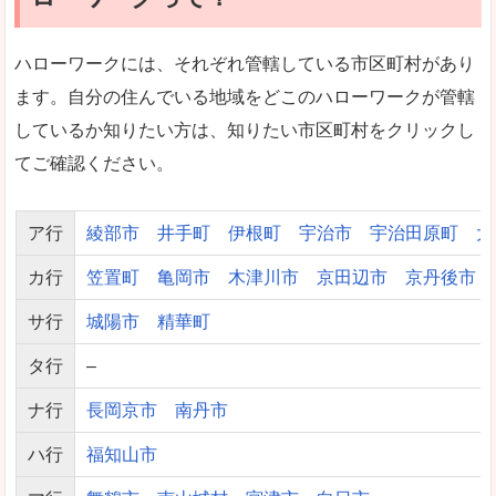
ハローワークには、それぞれ管轄している市区町村があり
ます。自分の住んでいる地域をどこのハローワークが管轄
しているか知りたい方は、知りたい市区町村をクリックし
てご確認ください。
ア行
綾部市
井手町
伊根町
宇治市
宇治田原町
大
カ行
笠置町
亀岡市
木津川市
京田辺市
京丹後市
サ行
城陽市
精華町
タ行
–
ナ行
長岡京市
南丹市
ハ行
福知山市