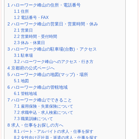
1
ハローワーク峰山の住所・電話番号
1.1
住所
1.2
電話番号・FAX
2
ハローワーク峰山の営業日・営業時間・休み
2.1
営業日
2.2
営業時間・受付時間
2.3
休み・休業日
3
ハローワーク峰山の駐車場(台数)・アクセス
3.1
駐車場
3.2
ハローワーク峰山へのアクセス・行き方
4
京都府の公式ページへ
5
ハローワーク峰山の地図(マップ)・場所
5.1
地図
6
ハローワーク峰山の管轄地域
6.1
管轄地域
7
ハローワーク峰山でできること
7.1
雇用保険・失業保険について
7.2
求職申込・求人検索について
7.3
職業訓練について
8
求人・仕事をお探しの方へ
8.1
パート・アルバイトの求人・仕事を探す
8.2
女性向け正社員・派遣の求人・仕事を探す