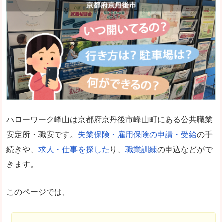
ハローワーク峰山は京都府京丹後市峰山町にある公共職業
安定所・職安です。
失業保険・雇用保険の申請・受給
の手
続きや、
求人・仕事を探した
り、
職業訓練
の申込などがで
きます。
このページでは、